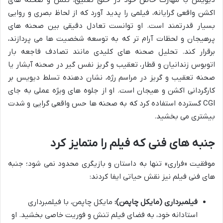
دیویس با مهارت خاص خود در خلق تعلیق، تنش و صحنه های
اکشن واقعی گرایانه، فیلمی را پدید آورد که از لحاظ بصری و روایی
بسیار قدرتمند است. او توانست تعادل دقیقی بین صحنه های
پرهیجان و لحظات آرام تر که به توسعه شخصیت ها می پردازند،
برقرار کند. تحلیل صحنه های کلیدی مانند تصادف فاجعه بار
اتوبوس زندانیان و قطار، تعقیب و گریز نفس گیر در صحنه آبشار یا
صحنه تعقیب و گریز در مراسم رژه، نشان دهنده تسلط دیویس بر
کارگردانی اکشن و هیجان است. او از جلوه های ویژه عملی به جای
CGI گسترده استفاده کرد که به صحنه ها حس واقعی گرایی و شدت
بیشتری می بخشید.
جنبه های فنی که فیلم را متمایز کرد
موفقیت «فراری» تنها به داستان و بازیگری محدود نمی شود؛ جنبه
های فنی فیلم نیز نقش حیاتی ایفا کردند:
فیلمبرداری (مایکل چاپمن):
مایکل چاپمن، با فیلمبرداری
استادانه خود، به فضای فیلم تنش و فوریت خاصی بخشید. او