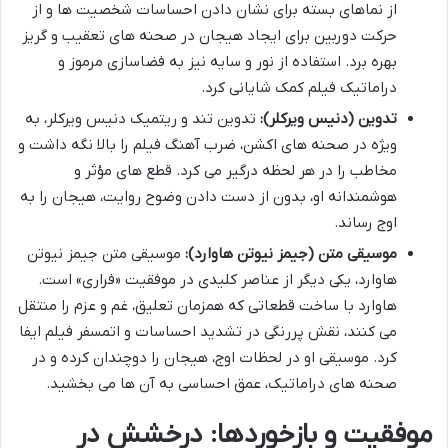
از نماهای بسته برای نشان دادن احساسات شخصیت ها و از
حرکت دوربین برای ایجاد هیجان در صحنه های تعقیب و گریز
بهره برد. استفاده از نور و سایه نیز به فضاسازی مرموز و
دراماتیک فیلم کمک شایانی کرد.
تدوین (دنیس ویرکلر):
تدوین تند و ریتمیک دنیس ویرکلر، به
ویژه در صحنه های اکشن، ضرب آهنگ فیلم را بالا نگه داشت و
مخاطب را در هر لحظه درگیر می کرد. قطع های مؤثر و
هوشمندانه او، بدون از دست دادن وضوح روایت، هیجان را به
اوج رساند.
موسیقی متن (جیمز نیوتن هاوارد):
موسیقی متن جیمز نیوتن
هاوارد، یکی دیگر از عناصر کلیدی در موفقیت «فراری» است.
هاوارد با ساخت قطعاتی که همزمان تعلیق، غم و عزم را منتقل
می کنند، نقش پررنگی در تشدید احساسات و اتمسفر فیلم ایفا
کرد. موسیقی او در لحظات اوج، هیجان را دوچندان کرده و در
صحنه های دراماتیک، عمق احساسی به آن ها می بخشید.
موفقیت و بازخوردها: درخشش در