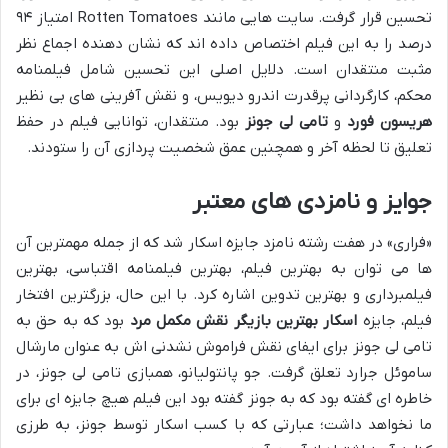
تحسین قرار گرفت. سایت هایی مانند Rotten Tomatoes امتیاز ۹۴
درصد را به این فیلم اختصاص داده اند که نشان دهنده اجماع نظر
مثبت منتقدان است. دلایل اصلی این تحسین شامل فیلمنامه
محکم، کارگردانی پرقدرت اندرو دیویس، و نقش آفرینی های بی نظیر
هریسون فورد
و
تامی لی جونز
بود. منتقدان، توانایی فیلم در حفظ
تعلیق تا لحظه آخر و همچنین عمق شخصیت پردازی آن را ستودند.
جوایز و نامزدی های معتبر
«فراری» در هفت رشته نامزد جایزه اسکار شد که از جمله مهمترین آن
ها می توان به بهترین فیلم، بهترین فیلمنامه اقتباسی، بهترین
فیلمبرداری و بهترین تدوین اشاره کرد. با این حال، بزرگترین افتخار
فیلم، جایزه
اسکار بهترین بازیگر نقش مکمل مرد
بود که به حق به
تامی لی جونز برای ایفای نقش فراموش نشدنی اش به عنوان مارشال
ساموئل جرارد تعلق گرفت. جو پانتولیانو، همبازی تامی لی جونز، در
خاطره ای گفته بود که به جونز گفته بود این فیلم هیچ جایزه ای برای
ما نخواهد داشت؛ عبارتی که با کسب اسکار توسط جونز، به طرزی