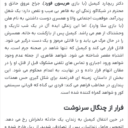
دکتر ریچارد کیمبل (با بازی
هریسون فورد
)، جراح عروق حاذق و
محترم در شیکاگو، زندگی ای به ظاهر بی عیب و نقص دارد؛ یک شغل
پردرآمد، موقعیت اجتماعی والا و همسری دوست داشتنی به نام هلن
(با بازی سلا وارد). اما این زندگی ایده آل در یک شب تاریک و
وحشتناک از هم می پاشد. کیمبل پس از بازگشت به خانه، همسرش
را در حال مرگ می یابد و با قاتلی مرموز و یک دست درگیر می شود.
قاتل فرار می کند و کیمبل که تنها شاهد در صحنه جرم است، به
اشتباه مقصر شناخته می شود. شواهد ظاهری، از جمله عدم وجود
شواهد ورود اجباری و تماس های تلفنی مشکوک قبل از قتل، او را در
مظان اتهام قرار داده و در نهایت، به اعدام محکوم می شود. این
بخش از داستان، زمینه ای قدرتمند برای شکل گیری حس همذات
پنداری در مخاطب فراهم می کند؛ فردی بی گناه که قربانی سیستمی
کور و شواهد گمراه کننده شده است.
فرار از چنگال سرنوشت
در حین انتقال کیمبل به زندان، یک حادثه دلخراش رخ می دهد.
اتوبوس حامل زندانیان، پس از تصادفی شدید، از ریل خارج شده و