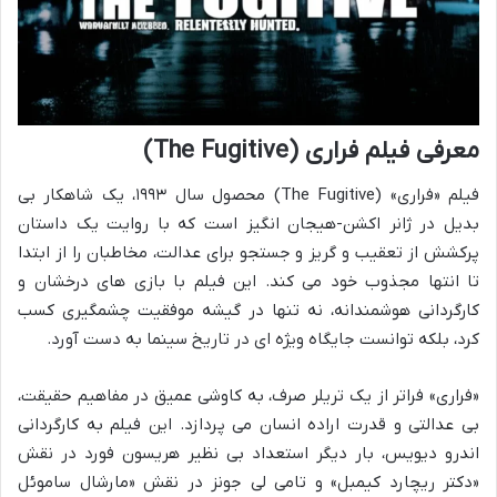
معرفی فیلم فراری (The Fugitive)
فیلم «فراری» (The Fugitive) محصول سال ۱۹۹۳، یک شاهکار بی
بدیل در ژانر اکشن-هیجان انگیز است که با روایت یک داستان
پرکشش از تعقیب و گریز و جستجو برای عدالت، مخاطبان را از ابتدا
تا انتها مجذوب خود می کند. این فیلم با بازی های درخشان و
کارگردانی هوشمندانه، نه تنها در گیشه موفقیت چشمگیری کسب
کرد، بلکه توانست جایگاه ویژه ای در تاریخ سینما به دست آورد.
«فراری» فراتر از یک تریلر صرف، به کاوشی عمیق در مفاهیم حقیقت،
بی عدالتی و قدرت اراده انسان می پردازد. این فیلم به کارگردانی
اندرو دیویس، بار دیگر استعداد بی نظیر هریسون فورد در نقش
«دکتر ریچارد کیمبل» و تامی لی جونز در نقش «مارشال ساموئل