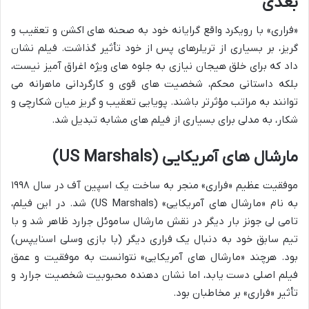
بعدی
«فراری» با رویکرد واقع گرایانه خود به صحنه های اکشن و تعقیب و
گریز، بر بسیاری از تریلرهای پس از خود تأثیر گذاشت. فیلم نشان
داد که برای خلق هیجان نیازی به جلوه های ویژه اغراق آمیز نیست،
بلکه داستانی محکم، شخصیت های قوی و کارگردانی ماهرانه می
توانند به مراتب مؤثرتر باشند. پویایی تعقیب و گریز میان شکارچی و
شکار، به مدلی برای بسیاری از فیلم های مشابه تبدیل شد.
مارشال های آمریکایی (US Marshals)
موفقیت عظیم «فراری» منجر به ساخت یک اسپین آف در سال ۱۹۹۸
به نام «مارشال های آمریکایی» (US Marshals) شد. در این فیلم،
تامی لی جونز بار دیگر در نقش مارشال ساموئل جرارد ظاهر شد و با
تیم سابق خود به دنبال یک فراری دیگر (با بازی وسلی اسنایپس)
بود. هرچند «مارشال های آمریکایی» نتوانست به موفقیت و عمق
فیلم اصلی دست یابد، اما نشان دهنده محبوبیت شخصیت جرارد و
تأثیر «فراری» بر مخاطبان بود.