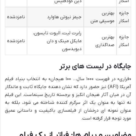
اسکار
دین گودفلیس
جایزه
بهترین
جیمز نیوتن هاوارد
نامزدشده
اسکار
موسیقی متن
رابرت لیت، الیوت تایسون،
جایزه
بهترین
مایکل مینک و دان
نامزدشده
اسکار
صداگذاری
دیویدسون
جایگاه در لیست های برتر
«فراری» در فهرست «۱۰۰ سال… ۱۰۰ هیجان» به انتخاب بنیاد فیلم
آمریکا (AFI) نیز حضور دارد که نشان دهنده جایگاه ثابت و ماندگار
آن در میان آثار هیجان انگیز و برجسته تاریخ سینماست. این فیلم
نه تنها به عنوان یک اثر سرگرم کننده شناخته می شود، بلکه به
عنوان نمونه ای درخشان از فیلمسازی باکیفیت و داستانی عمیق
مورد توجه قرار گرفته است.
مضامین و پیام ها: فراتر از یک فیلم