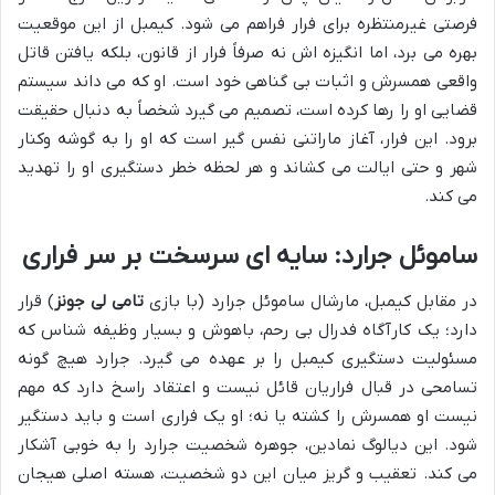
فرصتی غیرمنتظره برای فرار فراهم می شود. کیمبل از این موقعیت
بهره می برد، اما انگیزه اش نه صرفاً فرار از قانون، بلکه یافتن قاتل
واقعی همسرش و اثبات بی گناهی خود است. او که می داند سیستم
قضایی او را رها کرده است، تصمیم می گیرد شخصاً به دنبال حقیقت
برود. این فرار، آغاز ماراتنی نفس گیر است که او را به گوشه وکنار
شهر و حتی ایالت می کشاند و هر لحظه خطر دستگیری او را تهدید
می کند.
ساموئل جرارد: سایه ای سرسخت بر سر فراری
در مقابل کیمبل، مارشال ساموئل جرارد (با بازی
تامی لی جونز
) قرار
دارد؛ یک کارآگاه فدرال بی رحم، باهوش و بسیار وظیفه شناس که
مسئولیت دستگیری کیمبل را بر عهده می گیرد. جرارد هیچ گونه
تسامحی در قبال فراریان قائل نیست و اعتقاد راسخ دارد که مهم
نیست او همسرش را کشته یا نه؛ او یک فراری است و باید دستگیر
شود. این دیالوگ نمادین، جوهره شخصیت جرارد را به خوبی آشکار
می کند. تعقیب و گریز میان این دو شخصیت، هسته اصلی هیجان