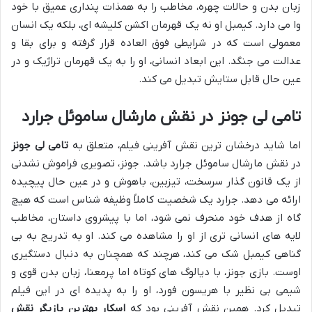
زبان بدن و حالات چهره، مخاطب را به همذات پنداری عمیق با خود
وا می دارد. کیمبل او نه یک قهرمان اکشن کلیشه ای، بلکه یک انسان
معمولی است که در شرایطی فوق العاده قرار گرفته و برای بقا و
عدالت می جنگد. این ابعاد انسانی، او را به یک قهرمان تراژیک و در
عین حال قابل ستایش تبدیل می کند.
تامی لی جونز در نقش مارشال ساموئل جرارد
اما شاید درخشان ترین نقش آفرینی فیلم، متعلق به
تامی لی جونز
در نقش مارشال ساموئل جرارد باشد. جونز، تصویری فراموش نشدنی
از یک قانون گذار سرسخت، تیزبین، باهوش و در عین حال پیچیده
ارائه می دهد. جرارد یک شخصیت کاملاً وظیفه شناس است که هیچ
گاه از هدف خود منحرف نمی شود، اما با پیشروی داستان، مخاطب
لایه های انسانی تری از او را مشاهده می کند. او به تدریج به بی
گناهی کیمبل شک می کند، هرچند که همچنان به دنبال دستگیری
اوست. بازی جونز، با دیالوگ های کوتاه اما پرمعنا، زبان بدن قوی و
شیمی بی نظیر با هریسون فورد، او را به پدیده ای در این فیلم
تبدیل کرد. همین نقش آفرینی بود که
اسکار بهترین بازیگر نقش