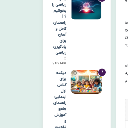
ریاضی را
بخوانیم
؟ |
ی
راهنمای
کامل و
ای
آسان
ن
برای
،
یادگیری
ریاضی
10/10/1404
دی ماه
دیکته
ه
برای
م
کلاس
اول
ابتدایی:
راهنمای
جامع
آموزش
و
تقویت