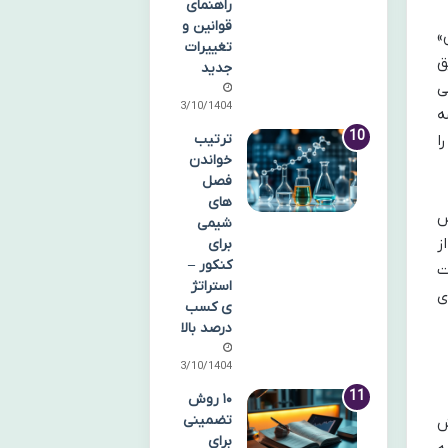
راهنمای
قوانین و
»
تغییرات
ق
جدید
ی
13/10/1404
ه
ترتیب
ا
خواندن
فصل
های
دای آدرس
شیمی
ز
برای
کنکور –
ت
استراتژ
ی
ی کسب
درصد بالا
13/10/1404
۱۰ روش
تضمینی
جش
برای