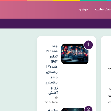
سئو سایت
خودرو
چند
هفته تا
کنکور
۱۴۰۳
مانده؟ |
راهنمای
جامع
برنامه‌ری
زی و
ود
آمادگی
ت
ت
02/10/1404
چگونه