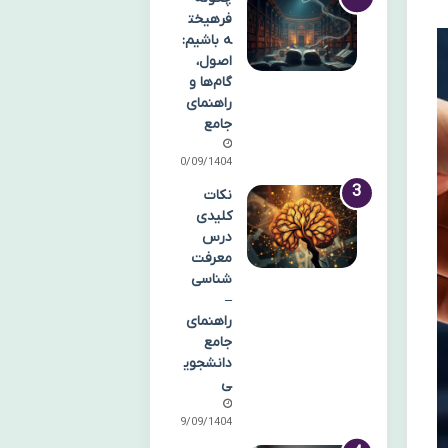
فرهیخت
ه باشیم:
اصول،
گام‌ها و
راهنمای
جامع
30/09/1404
نکات
کلیدی
درس
معرفت
شناسی
–
راهنمای
جامع
دانشجوی
ی
29/09/1404