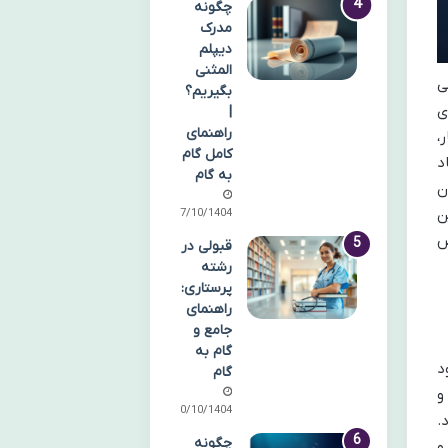
چگونه
مدرک
دیپلم
المثنی
تمامی
بگیریم؟
ی
|
راهنمای
،
کامل گام
د
به گام
وطلبان
ن
07/10/1404
ص
قبولی در
رشته
پرستاری:
راهنمای
جامع و
گام به
د
گام
ه و
10/10/1404
.
چگونه
و