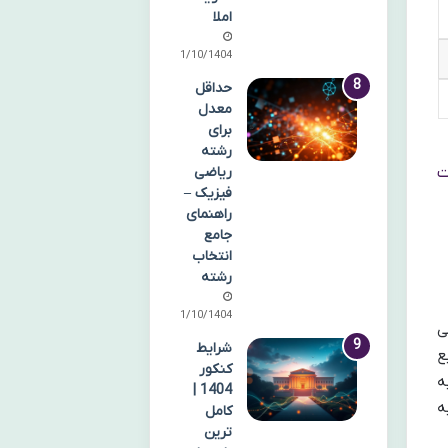
املا
11/10/1404
حداقل
معدل
برای
رشته
ریاضی
ت
فیزیک –
راهنمای
جامع
انتخاب
رشته
11/10/1404
می
شرایط
ع
کنکور
ه
1404 |
ه
کامل
ترین