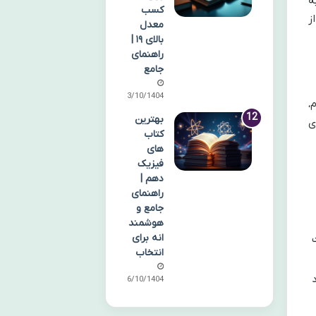
ه
کسب
ز
معدل
بالای ۱۹ |
راهنمای
جامع
13/10/1404
،
بهترین
های
کتاب
های
فیزیک
دهم |
راهنمای
جامع و
هوشمند
انه برای
انتخاب
16/10/1404