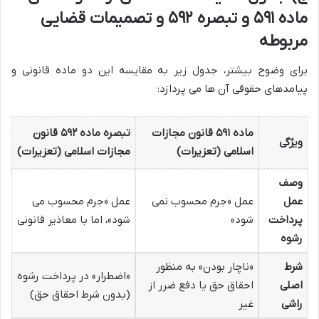
ماده ۵۹۱ و تبصره ۵۹۲ و تصمیمات قضایی
مربوطه
برای وضوح بیشتر، جدول زیر به مقایسه این دو ماده قانونی و
پیامدهای حقوقی آن ها می پردازد:
ماده ۵۹۱ قانون مجازات
تبصره ماده ۵۹۲ قانون
ویژگی
اسلامی (تعزیرات)
مجازات اسلامی (تعزیرات)
وصف
عمل
عمل «جرم محسوب نمی
عمل «جرم محسوب می
پرداخت
شود»
شود»، اما با معاذیر قانونی
رشوه
شرط
«ناچار بودن» به منظور
«اضطرار» در پرداخت رشوه
اصلی
احقاق حق یا دفع ضرر از
(بدون شرط احقاق حق)
راشی
غیر