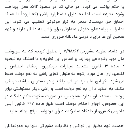
یا حکم برائت می گردد. در حالی که در تبصره ۵۹۲، عمل پرداخت
رشوه «جرم» است، اما به دلیل «اضطرار» راشی (که لزوماً با هدف
احقاق حق نیست)، منجر به قرار موقوفی تعقیب می شود. این
تمایزات، پیامدهای حقوقی متفاوتی برای راشی به دنبال دارند و فهم
صحیح آن ها برای دادرسی عادلانه ضروری است.
در ادامه، نظریه مشورتی ۷/۹۸/۶۲ را تحلیل کردیم که به سرنوشت
مال مورد رشوه می پردازد. بر اساس این نظریه و با استناد به تبصره
۲ ماده ۳ قانون تشدید مجازات مرتکبین ارتشاء، اختلاس و
کلاهبرداری، مال مورد رشوه به عنوان تعزیر راشی به نفع دولت ضبط
می شود. اگر این مال نزد مرتشی باشد و در دسترس نباشد، مرتشی
مکلف به استرداد آن به نفع دولت است و راشی دیگر مسئولیتی برای
پرداخت مجدد آن ندارد. همچنین، در صورت سکوت حکم دادگاه در
این خصوص، اجرای احکام موظف است طبق ماده ۴۹۷ قانون آیین
دادرسی کیفری، از دادگاه صادرکننده رأی درخواست رفع ابهام نماید.
اهمیت فهم دقیق این قوانین و نظریات مشورتی، تنها به حقوقدانان