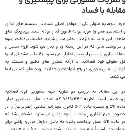
و نظریات مشورتی برای پیشگیری و
مقابله با فساد
جرم رشوه، به عنوان یکی از عوامل اصلی فساد در سیستم های اداری
و اجتماعی، همواره مورد توجه قانون گذار بوده است. پیچیدگی های
ماهوی این جرم، به ویژه در تمایز میان شرایط مختلف پرداخت رشوه
و سرنوشت مالی که در این زمینه رد و بدل می شود، لزوم تبیین و
شفاف سازی را بیش از پیش نمایان می سازد. نظریات مشورتی اداره
کل حقوقی قوه قضائیه، با ارائه تحلیل های دقیق و مستند به
قوانین، نقش محوری در رفع ابهامات و هدایت رویه های قضایی ایفا
می کنند.
در این مقاله، به بررسی دو نظریه مهم مشورتی قوه قضائیه
پرداختیم. ابتدا، نظریه ۷/۹۸/۳۴۲ که تفاوت های بنیادین میان
ماده ۵۹۱ و تبصره ماده ۵۹۲ قانون مجازات اسلامی (تعزیرات) را در
خصوص جرم انگاری پرداخت رشوه روشن می سازد. مشخص شد که
در ماده ۵۹۱، عمل پرداخت رشوه به دلیل «ناچار بودن» راشی برای
احقاق حق، اساساً جرم محسوب نمی شود و منجر به قرار منع تعقیب