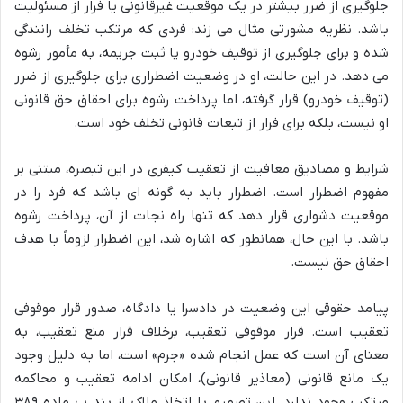
جلوگیری از ضرر بیشتر در یک موقعیت غیرقانونی یا فرار از مسئولیت
باشد. نظریه مشورتی مثال می زند: فردی که مرتکب تخلف رانندگی
شده و برای جلوگیری از توقیف خودرو یا ثبت جریمه، به مأمور رشوه
می دهد. در این حالت، او در وضعیت اضطراری برای جلوگیری از ضرر
(توقیف خودرو) قرار گرفته، اما پرداخت رشوه برای احقاق حق قانونی
او نیست، بلکه برای فرار از تبعات قانونی تخلف خود است.
شرایط و مصادیق معافیت از تعقیب کیفری در این تبصره، مبتنی بر
مفهوم اضطرار است. اضطرار باید به گونه ای باشد که فرد را در
موقعیت دشواری قرار دهد که تنها راه نجات از آن، پرداخت رشوه
باشد. با این حال، همانطور که اشاره شد، این اضطرار لزوماً با هدف
احقاق حق نیست.
پیامد حقوقی این وضعیت در دادسرا یا دادگاه، صدور قرار موقوفی
تعقیب است. قرار موقوفی تعقیب، برخلاف قرار منع تعقیب، به
معنای آن است که عمل انجام شده «جرم» است، اما به دلیل وجود
یک مانع قانونی (معاذیر قانونی)، امکان ادامه تعقیب و محاکمه
مرتکب وجود ندارد. این تصمیم با اتخاذ ملاک از بند پ ماده ۳۸۹