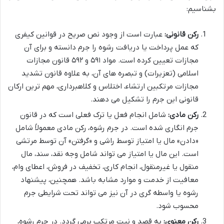
بشناسیم:
رکن قانونی:
عبارت است از وجود نص صریح در قوانین کیفری
که عمل پرداخت یا دریافت رشوه را جرم دانسته و برای آن
مجازات تعیین کرده است. مواد ۵۹۱ و ۵۹۲ قانون مجازات
اسلامی (تعزیرات) و تبصره های آن، به علاوه قانون تشدید
مجازات مرتکبین ارتشاء، اختلاس و کلاهبرداری، مهم ترین ارکان
قانونی این جرم را تشکیل می دهند.
رکن مادی:
شامل انجام فعل یا ترک فعلی است که در قانون
جرم انگاری شده است. در جرم رشوه، رکن مادی معمولاً شامل
«دادن» مال یا امتیاز توسط راشی و «گرفتن» آن توسط مرتشی
است. این مال یا امتیاز می تواند شامل وجه نقد، سند، مال
منقول یا غیرمنقول، انجام کاری، تخفیف در فروش، اعطای وام،
معافیت از خدمت و موارد مشابه باشد. همچنین، پیشنهاد
رشوه یا واسطه گری در آن نیز می تواند تحت شرایطی جرم
محسوب شود.
رکن معنوی:
به قصد و نیت مرتکب برمی گردد. در جرم رشوه،