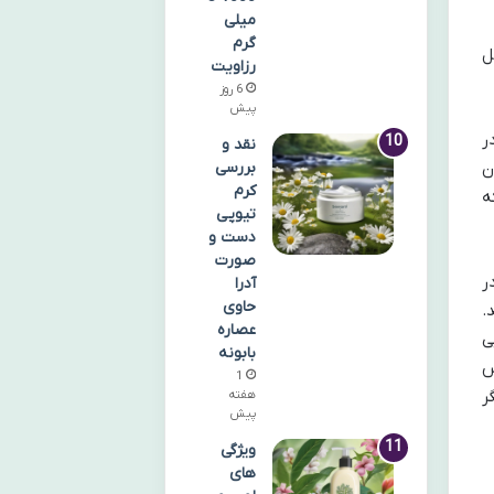
میلی
گرم
ل
رزاویت
6 روز
پیش
ر
نقد و
ن
بررسی
کرم
ه
تیوپی
دست و
صورت
در
آدرا
حاوی
کند.
عصاره
ی
بابونه
س
1
ر
هفته
پیش
ویژگی
های