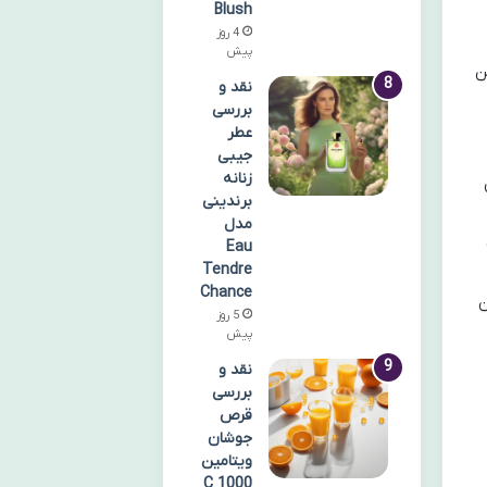
Blush
4 روز
پیش
ن
نقد و
بررسی
عطر
جیبی
زنانه
برندینی
مدل
Eau
Tendre
Chance
ن
5 روز
پیش
نقد و
بررسی
قرص
جوشان
ویتامین
C 1000