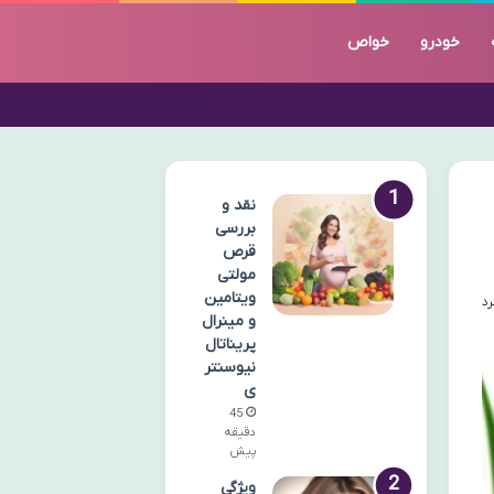
خودرو
خواص
نقد و
بررسی
قرص
مولتی
ویتامین
و مینرال
پریناتال
نیوسنتر
ی
45
دقیقه
پیش
ویژگی