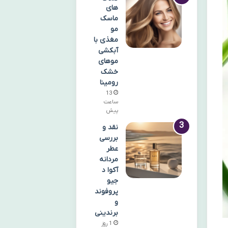
های
ماسک
مو
مغذی با
آبکشی
موهای
خشک
رومینا
13
ساعت
پیش
نقد و
بررسی
عطر
مردانه
آکوا د
جیو
پروفوند
و
برندینی
1 روز