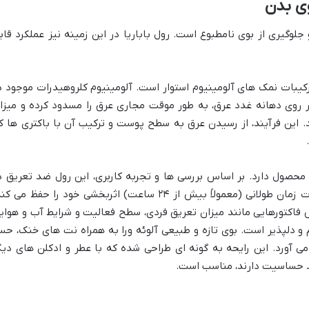
وی بدن
لوگیری از بوی نامطبوع است. رول باباریا در این زمینه نیز عملکرد قاب
رکیبات نمک های آلومینیوم استوار است. آلومینیوم کلروهیدرات موجود د
ر روی دهانه غدد عرق، به طور موقت مجاری عرق را مسدود کرده و میزا
ین فرآیند، از رسیدن عرق به سطح پوست و ترکیب آن با باکتری ها ک
ری ۴۸ ساعته برای این محصول دارد. بر اساس بررسی ها و تجربه کاربری، این رول ضد تعریق 
شرایط معمول و فعالیت های روزمره، تا مدت زمان طولانی (معمولاً بیش از ۲۴ ساعت) اثربخشی خود را حفظ می 
اس فاکتورهایی مانند میزان تعریق فردی، سطح فعالیت و شرایط آب و هوای
 و دلپذیر است. بوی تازه و طبیعی آلوئه ورا به همراه نت های خنک، ح
می آورد. این رایحه به گونه ای طراحی شده که با عطر و ادکلن های دیگ
تند حساسیت دارند، مناسب است.