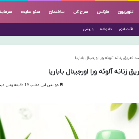
تلویزیون
فارکس
سرخ کن
ساختمان
سئو سایت
سرمایه
اقتصادی
خانواده
ورزشی
تعریق زنانه آلوئه ورا اورجینال باباریا
زنانه آلوئه ورا اورجینال باباریا
خواندن این مطلب 19 دقیقه زمان میبرد