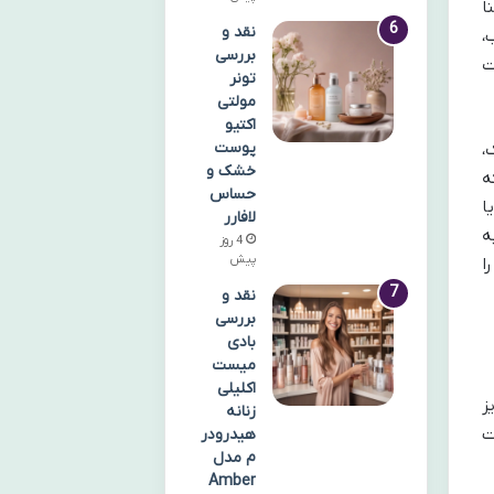
نا
نقد و
،
بررسی
ت
تونر
مولتی
اکتیو
پوست
،
خشک و
ه
حساس
ا
لافارر
ه
4 روز
پیش
ا
نقد و
بررسی
بادی
میست
اکلیلی
ز
زنانه
ت
هیدرودر
م مدل
Amber