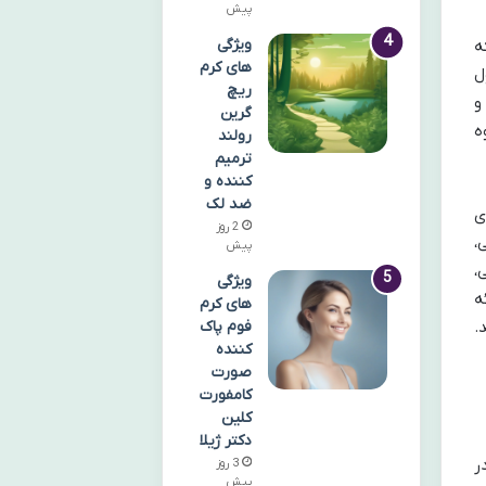
پیش
ویژگی
ه
های کرم
ل
ریچ
و
گرین
ه
رولند
ترمیم
کننده و
ضد لک
ی
2 روز
،
پیش
،
ویژگی
ه
های کرم
.
فوم پاک
کننده
صورت
کامفورت
کلین
دکتر ژیلا
ر
3 روز
پیش