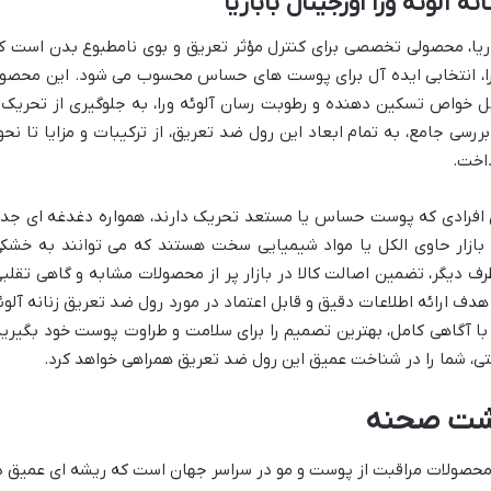
 آلوئه ورا اورجینال باباریا
باریا، محصولی تخصصی برای کنترل مؤثر تعریق و بوی نامطبوع بدن است ک
 ورا، انتخابی ایده آل برای پوست های حساس محسوب می شود. این محصو
لیل خواص تسکین دهنده و رطوبت رسان آلوئه ورا، به جلوگیری از تحریک 
رسی جامع، به تمام ابعاد این رول ضد تعریق، از ترکیبات و مزایا تا نحو
اخت.
ی افرادی که پوست حساس یا مستعد تحریک دارند، همواره دغدغه ای جد
بازار حاوی الکل یا مواد شیمیایی سخت هستند که می توانند به خشکی
 دیگر، تضمین اصالت کالا در بازار پر از محصولات مشابه و گاهی تقلبی
هدف ارائه اطلاعات دقیق و قابل اعتماد در مورد رول ضد تعریق زنانه آلوئ
ا با آگاهی کامل، بهترین تصمیم را برای سلامت و طراوت پوست خود بگیرید
 شما را در شناخت عمیق این رول ضد تعریق همراهی خواهد کرد.
می آشنا در صنعت محصولات مراقبت از پوست و مو در سراسر جهان است که ریشه ای عمیق د