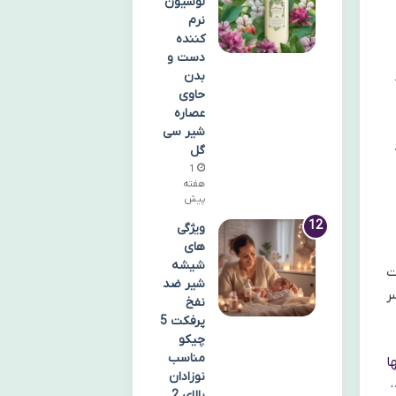
لوسیون
نرم
کننده
دست و
بدن
حاوی
عصاره
شیر سی
گل
1
هفته
پیش
ویژگی
های
شیشه
ورت
شیر ضد
ر
نفخ
پرفکت 5
چیکو
مناسب
ا
نوزادان
.
بالای 2