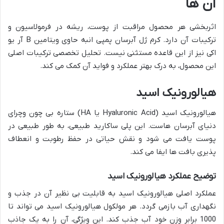
آن ها
اثربخشی هر محصول مراقبت از پوست، ریشه در فرمولاسیون و
ترکیبات آن دارد. کرم ژل آبرسان پمپی انبه حاوی ویتامین B آر یو
اکی نیز از این قاعده مستثنی نیست. تحلیل تخصصی ترکیبات اصلی
این محصول، به درک بهتر عملکرد و فواید آن کمک می کند.
هیالورونیک اسید
هیالورونیک اسید (Hyaluronic Acid یا HA) ستاره بی چون وچرای
دنیای آبرسان هاست. این پلی ساکارید طبیعی، به طور طبیعی در
پوست یافت می شود و نقش حیاتی در حفظ رطوبت و انعطاف
پذیری بافت ها ایفا می کند.
توضیح عملکرد هیالورونیک اسید
عملکرد اصلی هیالورونیک اسید به قابلیت بی نظیر آن در جذب و
نگهداری آب بازمی گردد. هر مولکول هیالورونیک اسید می تواند تا
1000 برابر وزن خود آب جذب کند. این ویژگی، آن را به یک جاذب