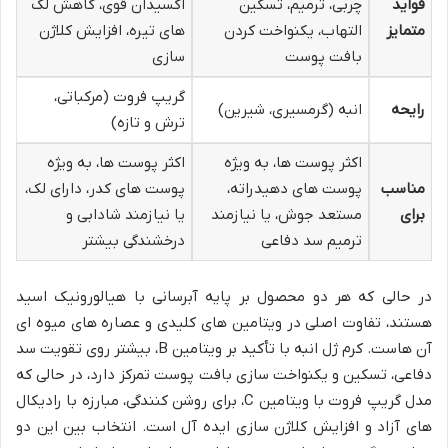
فواید
چربی، ترمیم، تسکین
اکسیدان قوی، کاهش لک
متمایز
التهاب، یکنواخت کردن
های تیره، افزایش کلاژن
بافت پوست
سازی
گریپ فروت (مرکباتی،
رایحه
انبه (گرمسیری، شیرین)
ترش و تازه)
اکثر پوست ها، به ویژه
اکثر پوست ها، به ویژه
مناسب
پوست های دهیدراته،
پوست های کدر، دارای لک،
برای
مستعد جوش، یا نیازمند
یا نیازمند شادابی و
ترمیم سد دفاعی
درخشندگی بیشتر
در حالی که هر دو محصول بر پایه آبرسانی با هیالورونیک اسید
هستند، تفاوت اصلی در ویتامین های کلیدی و عصاره های میوه ای
آن هاست. کرم ژل انبه با تأکید بر ویتامین B، بیشتر روی تقویت سد
دفاعی، تسکین و یکنواخت سازی بافت پوست تمرکز دارد، در حالی که
مدل گریپ فروت با ویتامین C، برای روشن کنندگی، مبارزه با رادیکال
های آزاد و افزایش کلاژن سازی ایده آل است. انتخاب بین این دو