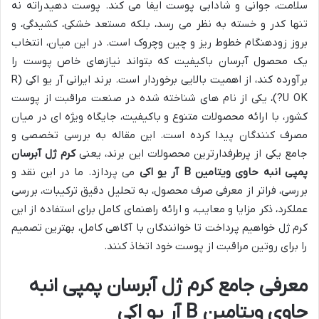
سلامت، جوانی و شادابی پوست ایفا می کند. پوست دهیدراته نه
تنها کدر و خسته به نظر می رسد، بلکه مستعد خشکی، کشیدگی، و
بروز زودهنگام خطوط ریز و چین وچروک است. در این میان، انتخاب
یک محصول آبرسان باکیفیت که بتواند نیازهای خاص پوست را
برآورده کند، از اهمیت بالایی برخوردار است. برند ایرانی آر یو اکی (R
U OK?)، یکی از نام های شناخته شده در صنعت مراقبت از پوست
کشور، با ارائه محصولات متنوع و باکیفیت، جایگاه ویژه ای در میان
مصرف کنندگان پیدا کرده است. این مقاله به بررسی تخصصی و
جامع یکی از پرطرفدارترین محصولات این برند، یعنی
کرم ژل آبرسان
پمپی انبه حاوی ویتامین B آر یو اکی
می پردازد. ما در این نقد و
بررسی، فراتر از معرفی صرف محصول، به تحلیل دقیق ترکیبات، بررسی
عملکرد، ذکر مزایا و معایب، و ارائه راهنمای کامل برای استفاده از این
کرم ژل خواهیم پرداخت تا خوانندگان با آگاهی کامل، بهترین تصمیم
را برای روتین مراقبت از پوست خود اتخاذ کنند.
معرفی جامع کرم ژل آبرسان پمپی انبه
حاوی ویتامین B آر یو اکی