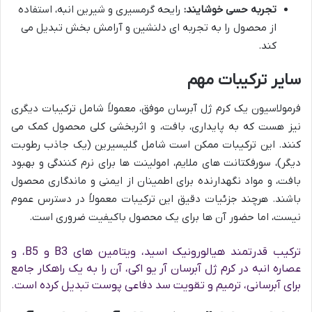
تجربه حسی خوشایند:
رایحه گرمسیری و شیرین انبه، استفاده
از محصول را به تجربه ای دلنشین و آرامش بخش تبدیل می
کند.
سایر ترکیبات مهم
فرمولاسیون یک کرم ژل آبرسان موفق، معمولاً شامل ترکیبات دیگری
نیز هست که به پایداری، بافت، و اثربخشی کلی محصول کمک می
کنند. این ترکیبات ممکن است شامل گلیسیرین (یک جاذب رطوبت
دیگر)، سورفکتانت های ملایم، امولینت ها برای نرم کنندگی و بهبود
بافت، و مواد نگهدارنده برای اطمینان از ایمنی و ماندگاری محصول
باشند. هرچند جزئیات دقیق این ترکیبات معمولاً در دسترس عموم
نیست، اما حضور آن ها برای یک محصول باکیفیت ضروری است.
ترکیب قدرتمند هیالورونیک اسید، ویتامین های B3 و B5، و
عصاره انبه در کرم ژل آبرسان آر یو اکی، آن را به یک راهکار جامع
برای آبرسانی، ترمیم و تقویت سد دفاعی پوست تبدیل کرده است.