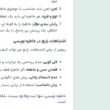
شود.
لحن:
لحن باید متناسب با موضوع خاطره 
اوج و فرود:
هر خاطره ای باید یک نقطه 
پایان بندی مؤثر:
خاطره را به گونه ای ب
اخلاقی، یک پرسش بی پاسخ، یا یک حس
اشتباهات رایج در خاطره نویسی
پرهیز از برخی اشتباهات رایج می تواند کی
کلی گویی:
عدم پرداختن به جزئیات و ت
فقدان حس و عاطفه:
اگر خاطره فقط به 
عدم انسجام زمانی:
پرش های ناگهانی در
زبان نامناسب:
استفاده از زبانی بسیار
خاطره نویسی تنها ثبت وقایع نیست، بلک
است.