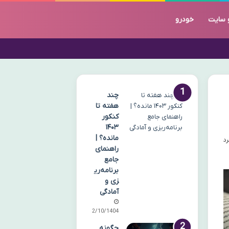
 سایت
خودرو
چند
هفته تا
کنکور
۱۴۰۳
مانده؟ |
راهنمای
جامع
برنامه‌ری
زی و
آمادگی
02/10/1404
چگونه