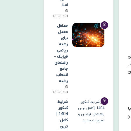
املا
11/10/1404
حداقل
معدل
برای
رشته
ریاضی
ی
فیزیک –
راهنمای
ر
جامع
ن
انتخاب
رشته
11/10/1404
شرایط
کنکور
ا
1404 |
و
کامل
ترین