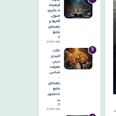
فرهیخت
ه باشیم:
اصول،
گام‌ها و
راهنمای
جامع
30/09/1404
نکات
کلیدی
درس
معرفت
شناسی
–
راهنمای
جامع
دانشجوی
ی
29/09/1404
.