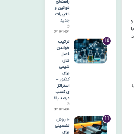
راهنمای
قوانین و
تغییرات
جدید
و
ا
13/10/1404
،
ترتیب
خواندن
فصل
های
شیمی
برای
کنکور –
استراتژ
ا
ی کسب
درصد بالا
13/10/1404
۱۰ روش
تضمینی
برای