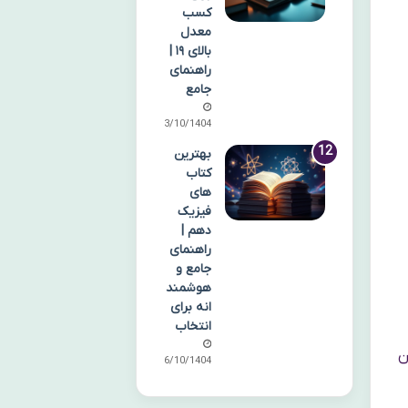
کسب
معدل
بالای ۱۹ |
راهنمای
جامع
13/10/1404
بهترین
کتاب
های
فیزیک
دهم |
راهنمای
جامع و
هوشمند
انه برای
انتخاب
ن
16/10/1404