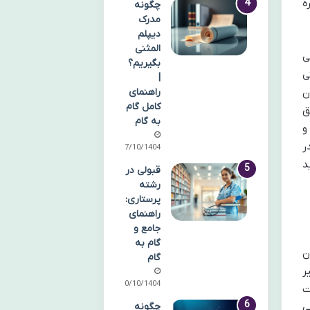
ه
چگونه
مدرک
دیپلم
المثنی
ی
بگیریم؟
ی
|
راهنمای
ن
کامل گام
ق
به گام
و
ر
07/10/1404
د
قبولی در
رشته
پرستاری:
راهنمای
جامع و
گام به
ن
گام
ر
10/10/1404
ت
ی
چگونه