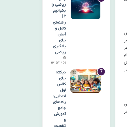
ریاضی را
بخوانیم
؟ |
راهنمای
کامل و
ش
آسان
ر
برای
یادگیری
ر
ریاضی
م
ل
10/10/1404
ر
دیکته
برای
کلاس
اول
ابتدایی:
راهنمای
ن
جامع
ر
آموزش
و
تقویت