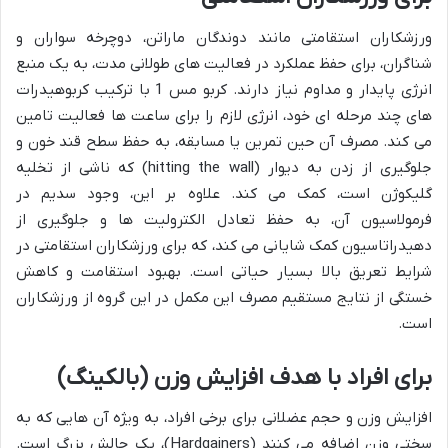
ورزشکاران استقامتی مانند دوندگان ماراتن، دوچرخه سواران و
شناگران، برای حفظ عملکرد در فعالیت های طولانی مدت، به یک منبع
انرژی پایدار و مداوم نیاز دارند. کربو مس 1 با ترکیب کربوهیدرات
های چند مرحله ای خود، انرژی لازم را برای ساعت ها فعالیت تامین
می کند. مصرف آن حین تمرین یا مسابقه، به حفظ سطح قند خون و
جلوگیری از زدن به دیوار (hitting the wall) که ناشی از تخلیه
گلیکوژن است، کمک می کند. علاوه بر این، وجود سدیم در
فرمولاسیون آن، به حفظ تعادل الکترولیت ها و جلوگیری از
دهیدراتاسیون کمک شایانی می کند، که برای ورزشکاران استقامتی در
شرایط تعریق بالا بسیار حیاتی است. بهبود استقامت و کاهش
خستگی از نتایج مستقیم مصرف این مکمل در این گروه از ورزشکاران
است.
برای افراد با هدف افزایش وزن (بالکینگ)
افزایش وزن و حجم عضلانی برای برخی افراد، به ویژه آن هایی که به
سختی وزن اضافه می کنند (Hardgainers)، یک چالش بزرگ است.