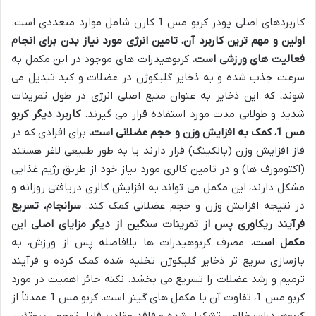
کاربردهای اصلی پودر کربو مس 1 کارن شامل موارد متعددی است.
اولین و مهم ترین کاربرد آن، تامین انرژی مورد نیاز بدن برای انجام
فعالیت های ورزشی است.
کربوهیدرات های موجود در این مکمل به
سرعت جذب شده و به ذخایر گلیکوژن در عضلات و کبد تبدیل می
شوند، که این ذخایر به عنوان منبع اصلی انرژی در طول تمرینات
شدید و طولانی مدت مورد استفاده قرار می گیرند.
کاربرد دیگر کربو
مس 1، کمک به افزایش وزن و حجم عضلانی است.
برای افرادی که در
فاز افزایش وزن (بالکینگ) قرار دارند یا به طور طبیعی لاغر هستند
(اکتومورف ها) و در تامین کالری مورد نیاز خود از طریق رژیم غذایی
مشکل دارند، این مکمل می تواند به افزایش کالری دریافتی روزانه و
در نتیجه افزایش وزن و حجم عضلانی کمک کند.
سرانجام، تسریع
فرآیند ریکاوری پس از تمرینات سنگین از دیگر مزایای اصلی این
مکمل است.
مصرف کربوهیدرات ها بلافاصله پس از ورزش، به
بازسازی سریع تر ذخایر گلیکوژن تخلیه شده کمک کرده و فرآیند
ترمیم و رشد عضلات را تسریع می بخشد. نکته حائز اهمیت در مورد
کربو مس 1، تفاوت آن با مکمل های گینر است. کربو مس 1 عمدتاً از