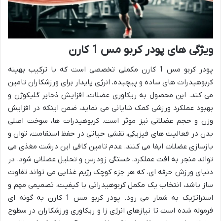
ویژگی های پودر کربو مس 1 کارن
پودر کربو مس 1 کارن مکملی تخصصی است که با ترکیب بهینه
کربوهیدرات های ساده و پیچیده، انرژی پایدار برای ورزشکاران تامین
می کند. این محصول به ریکاوری عضلات، افزایش ذخایر گلیکوژن و
بهبود عملکرد ورزشی کمک شایانی می نماید، ضمن اینکه در افزایش
وزن و حجم عضلانی نیز موثر است. کربوهیدرات ها، سوخت اصلی
بدن در فعالیت های فیزیکی، نقشی حیاتی در حفظ استقامت، توان و
بازسازی عضلات ایفا می کنند. عدم تامین کافی این درشت مغذی می
تواند منجر به افت عملکرد، خستگی زودرس و تحلیل عضلانی شود. در
دنیای ورزش حرفه ای، که هر جزء کوچک رژیم غذایی می تواند تفاوت
ساز باشد، انتخاب یک مکمل کربوهیدراتی با کیفیت، تصمیمی مهم و
استراتژیک به شمار می رود. پودر کربو مس 1 کارن به گونه ای
فرموله شده است تا نیازهای انرژی زا و ریکاوری ورزشکاران در سطوح