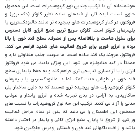
هوشمندانه آن با ترکیب چندین نوع کربوهیدرات است. این محصول
حاوی نسبت ایده آلی از قندهای ساده نظیر گلوکز (دکستروز) و
فروکتوز، در کنار کربوهیدرات های پیچیده تر مانند مالتودکسترین یا
پلیمرهای گلوکز است.
گلوکز، سریع ترین منبع انرژی قابل دسترس
برای سلول هاست و بلافاصله پس از مصرف، سطح قند خون را بالا
برده و انرژی فوری برای شروع فعالیت های شدید فراهم می کند.
فروکتوز، هرچند یک قند ساده است، اما سرعت جذب متفاوتی دارد و
عمدتاً در کبد متابولیزه می شود. این ویژگی باعث می شود فروکتوز
انرژی را با آزادسازی تدریجی تری فراهم کند و به حفظ پایداری سطح
قند خون در طولانی مدت کمک نماید. مالتودکسترین یا پلیمرهای
گلوکز، کربوهیدرات های پیچیده تری هستند که به دلیل ساختار پلی
ساکاریدی، به آرامی در بدن تجزیه شده و انرژی پایدار و طولانی
مدتی را آزاد می کنند. ترکیب این سه نوع کربوهیدرات با نسبت های
مشخص، این اطمینان را می دهد که بدن در تمام مراحل فعالیت
ورزشی، از شروع تا پایان، منبع انرژی کافی و پایدار در اختیار داشته
باشد و از افت ناگهانی قند خون و خستگی زودرس جلوگیری شود.