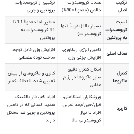
ترکیب
عمدتاً کربوهیدرات
ترکیبی از کربوهیدرات،
اصلی
خالص (معمولاً >90%)
پروتئین و چربی
نسبت
متغیر، اما معمولاً 1:1 تا
بسیار بالا (تقریباً تنها
کربوهیدرات
4:1 کربوهیدرات به
کربوهیدرات)
به پروتئین
پروتئین
تامین انرژی، ریکاوری،
افزایش وزن قابل توجه،
هدف اصلی
افزایش جزئی وزن
ساخت توده عضلانی
امکان کنترل دقیق
کنترل
کالری و ماکروهای از پیش
سایر ماکروها در رژیم
ماکروها
تعیین شده، انعطاف کمتر
غذایی
ورزشکاران استقامتی،
افراد لاغر، فاز بالکینگ
قبل/حین/بعد تمرین،
شدید، کسانی که در تامین
کاربرد
افراد با نیاز
پروتئین و چربی هم مشکل
کربوهیدراتی بالا
دارند