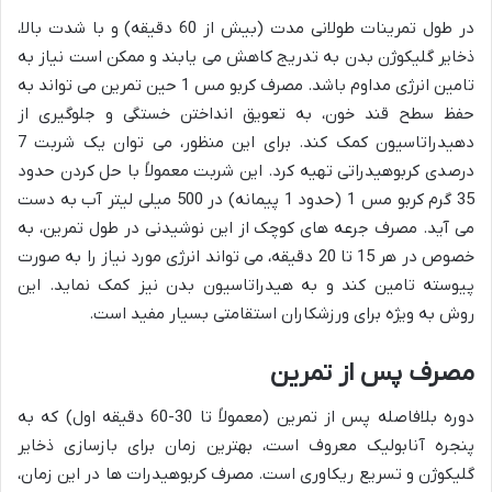
در طول تمرینات طولانی مدت (بیش از 60 دقیقه) و با شدت بالا،
ذخایر گلیکوژن بدن به تدریج کاهش می یابند و ممکن است نیاز به
تامین انرژی مداوم باشد. مصرف کربو مس 1 حین تمرین می تواند به
حفظ سطح قند خون، به تعویق انداختن خستگی و جلوگیری از
دهیدراتاسیون کمک کند. برای این منظور، می توان یک شربت 7
درصدی کربوهیدراتی تهیه کرد. این شربت معمولاً با حل کردن حدود
35 گرم کربو مس 1 (حدود 1 پیمانه) در 500 میلی لیتر آب به دست
می آید. مصرف جرعه های کوچک از این نوشیدنی در طول تمرین، به
خصوص در هر 15 تا 20 دقیقه، می تواند انرژی مورد نیاز را به صورت
پیوسته تامین کند و به هیدراتاسیون بدن نیز کمک نماید. این
روش به ویژه برای ورزشکاران استقامتی بسیار مفید است.
مصرف پس از تمرین
دوره بلافاصله پس از تمرین (معمولاً تا 30-60 دقیقه اول) که به
پنجره آنابولیک معروف است، بهترین زمان برای بازسازی ذخایر
گلیکوژن و تسریع ریکاوری است. مصرف کربوهیدرات ها در این زمان،