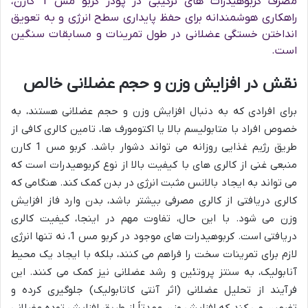
مصرف کربوهیدرات های ترکیبی در پودر کربو مس 1 کارن،
راهکاری هوشمندانه برای حفظ پایداری سطح انرژی و به تعویق
انداختن خستگی عضلانی در طول تمرینات و مسابقات سنگین
است.
نقش در افزایش وزن و حجم عضلانی خالص
برای افرادی که به دنبال افزایش وزن و حجم عضلانی هستند، به
خصوص افراد با متابولیسم بالا یا اکتومورف ها، تامین کالری کافی از
طریق رژیم غذایی روزانه می تواند دشوار باشد. کربو مس 1 کارن
منبعی غنی از کالری های با کیفیت بالا از نوع کربوهیدرات است که
می تواند به ایجاد بالانس مثبت انرژی در بدن کمک کند. هنگامی که
کالری دریافتی از کالری مصرفی بیشتر باشد، بدن وارد فاز افزایش
وزن می شود. با این حال، تفاوت مهم در اینجا، کیفیت کالری
دریافتی است. کربوهیدرات های موجود در کربو مس 1، نه تنها انرژی
لازم برای تمرینات سخت را فراهم می کنند، بلکه با ایجاد یک محیط
آنابولیک، به سنتز پروتئین و رشد عضلانی نیز کمک می کنند. این
فرآیند از تحلیل عضلانی (اثر آنتی کاتابولیک) جلوگیری کرده و