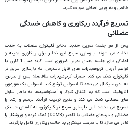
تضمین می کند که افزایش وزن عمدتاً از طریق افزایش توده عضلانی
خالص و نه چربی اضافی صورت گیرد.
تسریع فرآیند ریکاوری و کاهش خستگی
عضلانی
پس از هر جلسه تمرین شدید، ذخایر گلیکوژن عضلات به شدت
تخلیه می شوند. بازسازی سریع این ذخایر برای ریکاوری بهینه و
آمادگی برای جلسه بعدی تمرین ضروری است. کربو مس 1 کارن با
فراهم آوردن کربوهیدرات های قابل دسترس، به بازسازی سریع تر
گلیکوژن کمک می کند. مصرف کربوهیدرات بلافاصله پس از تمرین،
به بدن سیگنال می دهد تا انسولین ترشح کند. انسولین یک هورمون
آنابولیک است که به انتقال گلوکز و آمینواسیدها به داخل سلول
های عضلانی کمک می کند و بدین ترتیب فرآیند ترمیم و رشد را
تسریع می بخشد. این بازسازی سریع تر گلیکوژن، به کاهش خستگی
عضلانی و دردهای عضلانی با تاخیر (DOMS) کمک کرده و ورزشکار را
قادر می سازد تا با سرعت بیشتری به حالت ریکاوری کامل بازگردد.