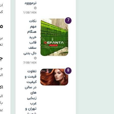
ترمووود
ان
کن
21/08/1404
نکات
م
مهم
هنگام
خرید
بر
قالب
تع
سقف
دال بتنی
جن
17/08/1404
جن
تفاوت
ال
قیمت و
کیفیت
اکریلیک (
در سالن
های
ال
زیبایی
با
غرب
تهران و
پر