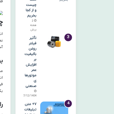
فض
چیست
و از کجا
بخریم
چ
2
هفته
پیش
ان
تأثیر
نم
فیلتر
آس
روغن
باکیفیت
ب
بر
افزایش
عمر
مس
موتورها
ان
ی
فر
صنعتی
یک
07/12/1404
را
۷+ متن
تبلیغات