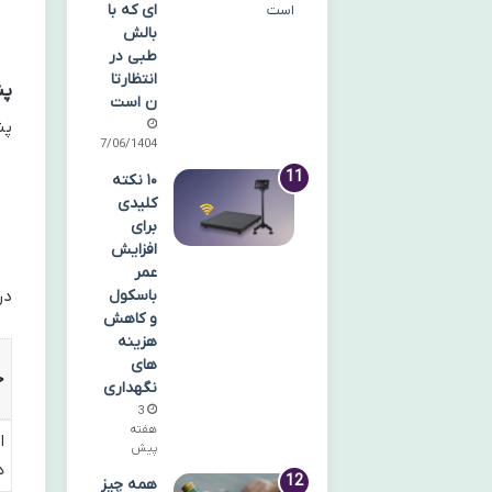
ای که با
بالش
طبی در
انتظارتا
پنبه
ن است
پن
27/06/1404
۱۰ نکته
کلیدی
برای
افزایش
عمر
باسکول
در
و کاهش
هزینه
های
ج
نگهداری
3
هفته
ا
پیش
ه
همه چیز