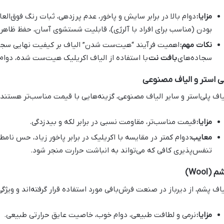
مزایا:
دوام بالا در برابر سایش و پاخور، عدم پرزدهی، ثبات رنگ فوق‌ال
بودن (مناسب برای افراد با آلرژی)، قابلیت شستشوی آسان، حفظ ظاهر 
نکات مهم:
اهمیت فرآیند “هیت‌ست شدن” الیاف بر کیفیت نهایی سجاد
سجاده‌های
بافت نت
با استفاده از الیاف اکریلیک هیت‌ست شده، دوام و
ی استر و الیاف مصنوعی
یاف پلی‌استر و سایر الیاف مصنوعی، گزینه‌هایی با قیمت مناسب‌تر هستند،
مزایا:
قیمت مناسب‌تر، مقاومت نسبی در برابر لکه و بیدزدگی.
معایب:
دوام کمتر در مقایسه با اکریلیک در برابر پاخور زیاد، حس نام
تنفس‌پذیری کافی که می‌تواند به انباشت حرارت منجر شود.
 (Wool)
یاف پشم، از دیرباز در صنعت فرش‌بافی مورد استفاده قرار گرفته‌اند و ویژگ
مزایا:
نرمی و لطافت طبیعی، دوام خوب، خاصیت عایق حرارتی طبیعی.