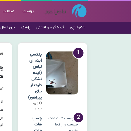
پوست
صنعت
تکنولوژی
گردشگری و اقامتی
پزشکی
بین الملل
پلکسی
آینه ای
چ
لباس
(آینه
ه
نشکن
طرحدار
آخری
برای
پیراهن)
ان
5 روز
پیش
عل
بر
چسب
هات
ای
ملت