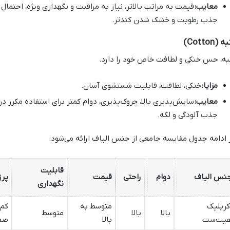
معایب:
قیمت به مراتب بالاتر، نیاز به مراقبت و نگهداری ویژه، احتم
جذب رطوبت و خشک شدن کندتر.
 (Cotton)
به، حس خنکی و لطافت خاص خود را دارد.
مزایا:
خنکی، لطافت، قابلیت شستشوی آسان.
معایب:
سایش‌پذیری بالا، چروک‌پذیری، دوام کمتر برای استفاده مکرر
جذب آلودگی و لکه.
 ادامه جدول مقایسه جامعی از جنس الیاف ارائه می‌شود:
قابلیت
نس الیاف
دوام
راحتی
قیمت
پرز
نگهداری
کریلیک
متوسط به
کم 
بالا
بالا
متوسط
یت‌ست
بالا
صف