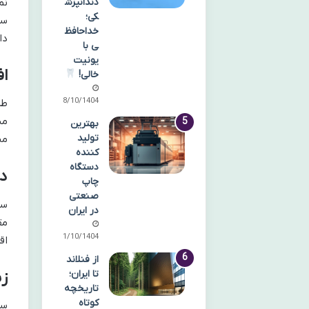
نم
دندانپزش
کی؛
سا
خداحافظ
دا
ی با
یونیت
اف
خالی!
18/10/1404
طر
مس
بهترین
تولید
من
کننده
دستگاه
دو
چاپ
صنعتی
سج
در ایران
مق
11/10/1404
اق
از فنلاند
ز
تا ایران؛
تاریخچه
کوتاه
سج