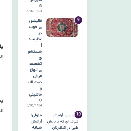
شهریار
25/07/1404
قالیشوی
ی خوب
در
عظیمیه
|
پل
شستشو
ال
ی
تخصص
ی انواع
فرش
دستباف
و
ماشینی
پشم
30/06/1404
ال
ملولی:
آرامش
شبانه