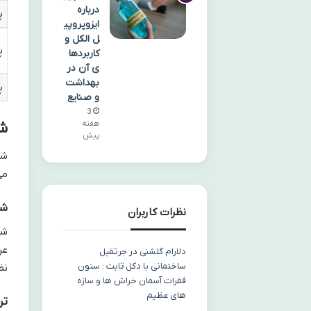
درباره
پ
ایزوپروپی
ل الکل و
پ
کاربردها
ی آن در
بهداشت
پ
و صنایع
3
شا
هفته
پیش
شا
می
شا
نظرات کاربران
دلارام گلشنی
در
جرثقیل
ساختمانی با دکل ثابت : ستون
نظ
فقرات آسمان خراش ها و سازه
های عظیم
تر