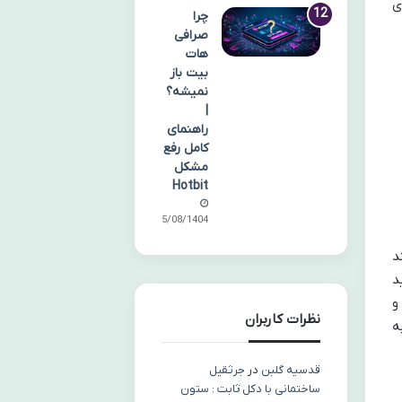
رتری
چرا
صرافی
هات
بیت باز
نمیشه؟
|
راهنمای
کامل رفع
مشکل
Hotbit
05/08/1404
 هوشمند
نید
 برای iOS) دانلود و
نظرات کاربران
ه
قدسیه گلبن
در
جرثقیل
ساختمانی با دکل ثابت : ستون