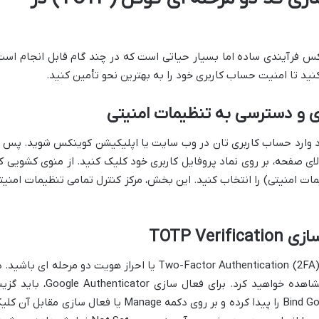
کس فرآیندی ساده اما بسیار حیاتی است که در چند گام قابل انجام است
نید تا امنیت حساب کاربری خود را به بهترین نحو تأمین کنید.
ر خود وارد حساب کاربری تان در وب سایت یا اپلیکیشن کوینکس شوید. پس ا
ی صفحه، بر روی نماد پروفایل کاربری خود کلیک کنید. از منوی کشویی ک
د، گزینه Security Settings (تنظیمات امنیتی) را انتخاب کنید. این بخش، مرکز کنترل تمامی تنظیمات امنی
در صفحه تنظیمات امنیتی، به دنبال بخش Two-Factor Authentication (2FA) یا احراز هویت دو مرحله ای باشید
این بخش، گزینه های مختلفی برای 2FA مشاهده خواهید کرد. برای فعال سازی ogle Authenticator
TOTP Verification یا Bind Google Authenticator را پیدا کرده و بر روی دکمه Manage یا فعال سازی مقابل آ