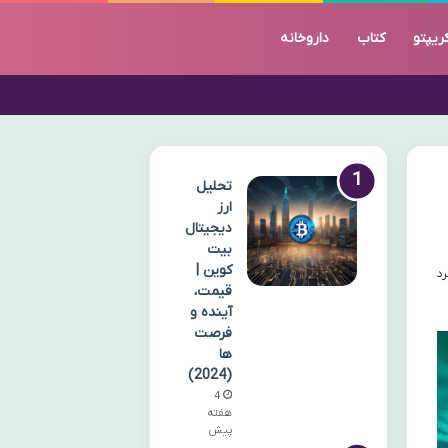
ریپتو
کتاب
داروخانه
تحلیل
ارز
دیجیتال
بیت
کوین |
قیمت،
آینده و
فرصت
ها
(2024)
4
هفته
پیش