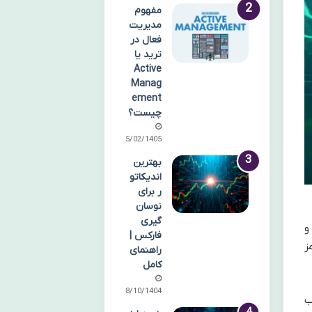
مفهوم
مدیریت
فعال در
ترید یا
Active
Manag
ement
چیست؟
15/02/1405
بهترین
اندیکاتو
ر برای
نوسان
گیری
 و
فارکس |
ز
راهنمای
کامل
08/10/1404
ب