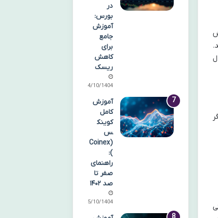
در
بورس:
آموزش
ش
جامع
.
برای
کاهش
ل
ریسک
14/10/1404
آموزش
کامل
گر
کوینک
س
(Coinex
):
راهنمای
صفر تا
صد ۱۴۰۲
15/10/1404
یکیشنی