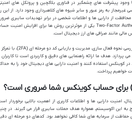
با وجود پیشرفت های چشمگیر در فناوری بلاکچین و پروتکل های امنیتی
غیرمجاز به رمز عبور و سایر شیوه های کلاهبرداری وجود دارد. از این رو
ای محافظت از دارایی ها و اطلاعات شخصی در برابر تهدیدات سایبری ضرور
است. کد دو مرحله ای یا Two-Factor Authentication (2FA) یکی از موثرترین روش ها برای افزایش امنیت ح
 مالی مانند صرافی های ارز دیجیتال است.
این مقاله به صورت جامع و گام به گام به بررسی نحوه فعال سازی، مدیریت و بازیابی کد دو مرحله ای (A
ر صرافی کوینکس می پردازد. هدف ما ارائه راهنمایی های دقیق و کاربردی است تا کاربران ب
در کوینکس استفاده کنند و امنیت دارایی های دیجیتال خود را به حداکث
ات خواهیم پرداخت.
ل، امنیت دارایی ها و اطلاعات کاربری از اهمیت بالایی برخوردار است
ج به این اکوسیستم، همواره هدف حملات سایبری قرار می گیرند. در چنی
ای حفاظت از سرمایه های شما کافی نخواهد بود. کدهای دو مرحله ای دقیقا