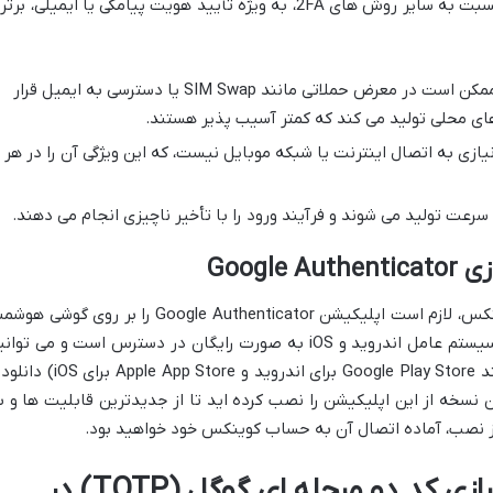
Google Authenticator به دلایل متعددی نسبت به سایر روش های 2FA، به ویژه تأیید هویت پیامکی یا ایمیلی، ب
کدهای پیامکی و ایمیلی ممکن است در معرض حملاتی مانند SIM Swap یا دسترسی به ایمیل قرار
یازی به اتصال اینترنت یا شبکه موبایل نیست، که این ویژگی آن را در هر
Googl
پیش از فعال سازی کد دو مرحله ای در کوینکس، لازم است اپلیکیشن Google Authenticator را بر روی گوشی
خود نصب کنید. این اپلیکیشن برای هر دو سیستم عامل اندروید و iOS به صورت رایگان در دسترس است و می توا
آن را از فروشگاه های رسمی اپلیکیشن (مانند Google Play Store برای اندروید و Apple App Store
نسخه از این اپلیکیشن را نصب کرده اید تا از جدیدترین قابلیت ها و ب
ز نصب، آماده اتصال آن به حساب کوینکس خود خواهید بود.
آموزش گام به گام فعال سازی کد دو مرحله ای گوگل (TOTP) در