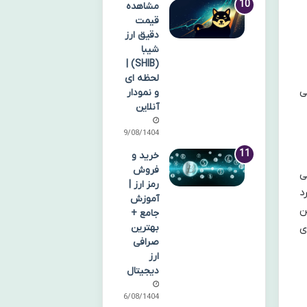
مشاهده
قیمت
دقیق ارز
شیبا
(SHIB) |
لحظه ای
ی
و نمودار
آنلاین
09/08/1404
خرید و
فروش
لید می
رمز ارز |
د
آموزش
ن
جامع +
ی
بهترین
صرافی
ارز
دیجیتال
06/08/1404