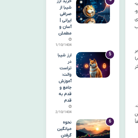
خرید ارز
،
شیبا از
،
صرافی
ی
ایرانی |
ساب
آسان و
مطمئن
11/10/1404
2F)، با تمرکز بر
ارز شیبا
ا
در
ر
تراست
والت:
آموزش
جامع و
قدم به
قدم
.
12/10/1404
ن
ً
نحوه
میانگین
گرفتن