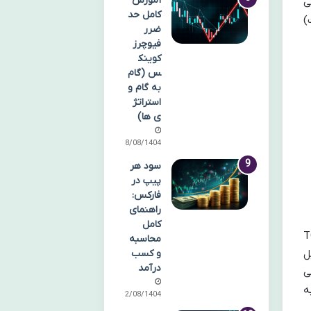
آموزش
تی
کامل حد
)
ضرر
فیوچرز
کوینک
س (گام
به گام و
استراتژ
ی ها)
18/08/1404
سود هر
پیپ در
فارکس:
راهنمای
کامل
 های تولیدکننده کد (TOTP:
محاسبه
ایل
و کسب
درآمد
توصیه می
ربه
12/08/1404