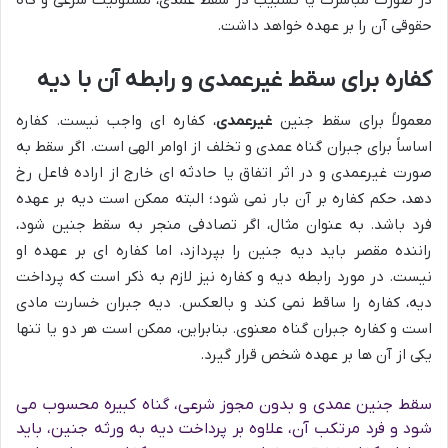
در صورت مباشرت یا تسبیب در سقط عمدی، مسئولیت شرعی و گاه
حقوقی آن را بر عهده خواهد داشت.
کفاره برای سقط غیرعمدی و رابطه آن با دیه
معمولاً برای سقط جنین
غیرعمدی
، کفاره ای واجب نیست. کفاره
اساساً برای جبران گناه عمدی و تخلف از اوامر الهی است. اگر سقط به
صورت غیرعمدی و در اثر اتفاق یا حادثه ای خارج از اراده فاعل رخ
دهد، حکم کفاره بر آن بار نمی شود؛ البته ممکن است دیه بر عهده
فرد باشد. به عنوان مثال، اگر تصادفی منجر به سقط جنین شود،
راننده مقصر باید دیه جنین را بپردازد، اما کفاره ای بر عهده او
نیست. در مورد رابطه دیه و کفاره نیز لازم به ذکر است که پرداخت
دیه، کفاره را ساقط نمی کند و بالعکس. دیه جبران خسارت مادی
است و کفاره جبران گناه معنوی. بنابراین، ممکن است هر دو یا تنها
یکی از آن ها بر عهده شخص قرار گیرد.
سقط جنین عمدی و بدون مجوز شرعی، گناه کبیره محسوب می
شود و فرد مرتکب آن، علاوه بر پرداخت دیه به ورثه جنین، باید