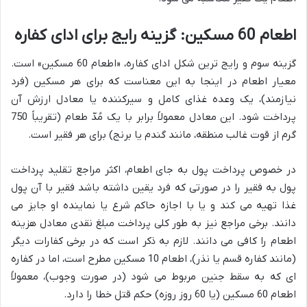
اطعام 60 مسکین: گزینه رایج برای ادای کفاره
گزینه سوم و رایج ترین شکل ادای کفاره، «اطعام 60 مسکین» است.
معیار اطعام در اینجا به این معناست که برای هر مسکین (فرد
نیازمند)، یک وعده غذای کامل و سیرکننده یا معادل ارزش آن
پرداخت شود. این معادل معمولاً برابر با یک مُدّ طعام (تقریباً 750
گرم از قوت غالب منطقه، مانند گندم یا برنج) برای هر فقیر است.
در خصوص پرداخت پول به جای اطعام، اکثر مراجع تقلید پرداخت
پول به فقیر را در صورتی که فرد یقین داشته باشد فقیر با آن پول
غذا تهیه می کند و یا با اجازه حاکم شرع یا نماینده او جایز می
دانند. برخی مراجع نیز به طور کلی پرداخت مبلغ نقدی معادل هزینه
اطعام را کافی می دانند. لازم به ذکر است که در برخی کفارات دیگر
(مانند کفاره قسم یا نذر)، اطعام 10 مسکین مطرح است، اما در کفاره
ای که به سقط جنین مربوط می شود (در صورت وجوب)، معمولاً
اطعام 60 مسکین (یا 60 روز روزه) حکم قتل خطا را دارد.