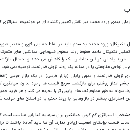
سب
و زمان بندی ورود مجدد نیز نقش تعیین کننده ای در موفقیت استراتژی ك
ل تکنیکال: ورود مجدد به سهم باید در نقاط حمایتی قوی و معتبر صور
ای تحلیل تکنیکال مانند خطوط روند، سطوح فیبوناچی، میانگین های متحرک 
. خرید پله ای در این نقاط، ریسک را کاهش می دهد و احتمال بازگش
در نواحی مقاومتی یا در میانه یک روند نزولی قدرتمند، توصیه نمی شود.
پرهیز از میانگین کم کردن در روندهای نزولی قدرتمند و بدون پایان (ب
ست و چشم انداز روشنی برای بازگشت سریع قیمت ها وجود ندارد، میانگین ک
، سهام به طور مداوم کف های پایین تر را تجربه می کند و هر خرید جدید
ن استراتژی بیشتر در بازارهایی با روند خنثی یا در اصلاح های موقت ی
مشخص: استراتژی كم كردن ميانگين برای سرمایه گذارانی مناسب است ک
مدت قیمت برایشان اهمیت زیادی ندارد. آن ها باید آماده باشند تا برا
 خرج دهند. همچنین، داشتن یک استراتژی مشخص برای پله های بعد