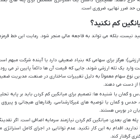
ین حد ضرر نهایی، ضروری است.
انگین کم نکنید؟
فید نیست، بلکه می تواند به فاجعه مالی منجر شود. رعایت این خط قرمزه
رزشی): هرگز برای سهامی که بنیاد ضعیفی دارد یا آینده شرکت مبهم است
 وارد یک تله ارزشی شوند، جایی که قیمت آن ها دائماً پایین تر می رود 
 این نوع سهام معمولاً به دلیل تغییرات ساختاری در صنعت، مدیریت ضعی
 از دست می دهند.
س و گمان یا شنیده ها: تصمیم برای میانگین کم کردن باید بر پایه تحلی
 حدس و گمان یا توصیه های غیرکارشناسی. رفتارهای هیجانی و پیروی ا
زیان در بورس هستند.
پله های بعدی: میانگین کم کردن نیازمند سرمایه اضافی است. اگر نقدینگ
ا ندارید، اقدام به این کار نکنید. عدم توانایی در اجرای کامل استراتژی م
ری گرفتار کند.