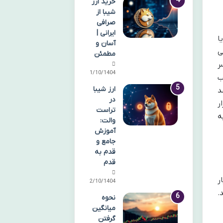
خرید ارز
شیبا از
صرافی
ایرانی |
یا
آسان و
ی
مطمئن
ر
11/10/1404
ب
ارز شیبا
د
در
ر
تراست
ه
والت:
آموزش
جامع و
قدم به
قدم
ر
12/10/1404
.
نحوه
میانگین
گرفتن