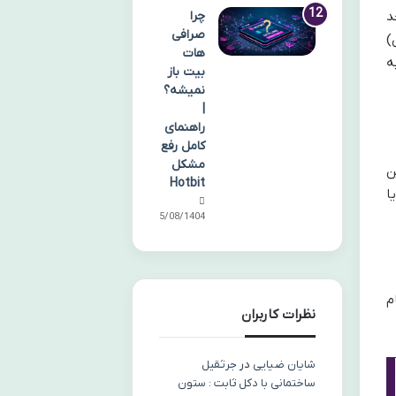
چرا
د
صرافی
)
هات
ه
بیت باز
نمیشه؟
|
راهنمای
کامل رفع
مشکل
ن
Hotbit
ا
05/08/1404
م
نظرات کاربران
شایان ضیایی
در
جرثقیل
ساختمانی با دکل ثابت : ستون