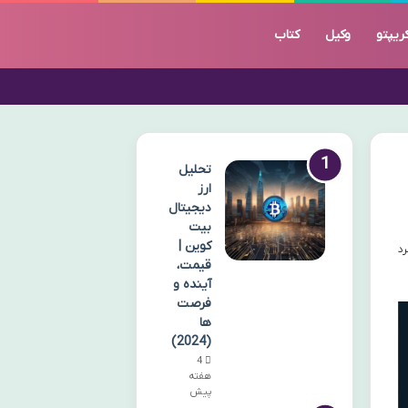
ریپتو
وکیل
کتاب
تحلیل
ارز
دیجیتال
بیت
کوین |
قیمت،
آینده و
فرصت
ها
(2024)
4
هفته
پیش