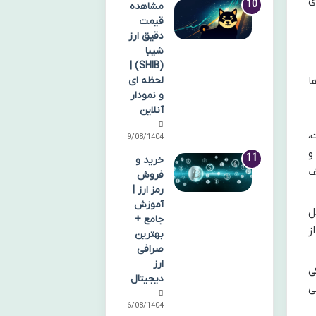
مشاهده
قیمت
دقیق ارز
شیبا
(SHIB) |
لحظه ای
ا
و نمودار
آنلاین
،
09/08/1404
و
خرید و
ف
فروش
رمز ارز |
آموزش
ل
جامع +
ز
بهترین
صرافی
ارز
ی
دیجیتال
ی
06/08/1404