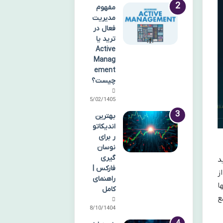
مفهوم
مدیریت
فعال در
ترید یا
Active
Manag
ement
چیست؟
15/02/1405
بهترین
اندیکاتو
ر برای
نوسان
گیری
ید
فارکس |
ز
راهنمای
ا
کامل
ع
08/10/1404