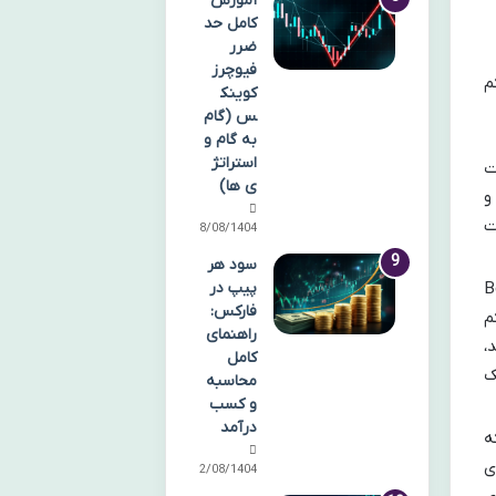
آموزش
کامل حد
ضرر
فیوچرز
م
کوینک
س (گام
به گام و
استراتژ
ت
ی ها)
و
ت
18/08/1404
سود هر
ازار خرسی): در یک بازار خرسی (Bear
پیپ در
فارکس:
م
راهنمای
،
کامل
ک
محاسبه
و کسب
درآمد
ه
ی
12/08/1404
ی