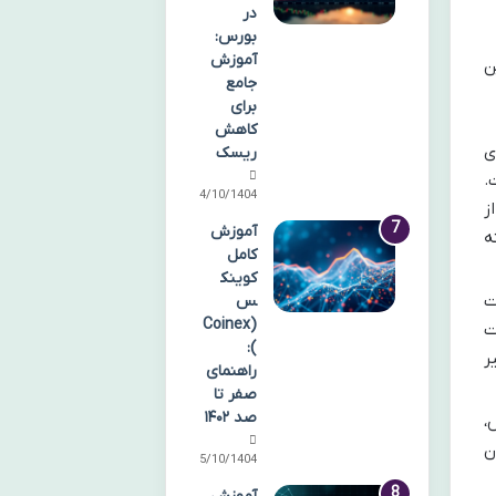
در
بورس:
آموزش
ن
جامع
برای
کاهش
ی
ریسک
.
14/10/1404
ز
آموزش
ه
کامل
کوینک
ت
س
(Coinex
ت
):
ر
راهنمای
صفر تا
صد ۱۴۰۲
،
ن
15/10/1404