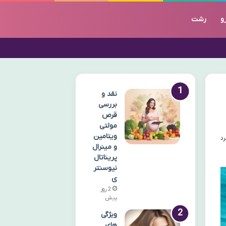
و
رشت
نقد و
بررسی
قرص
مولتی
ویتامین
و مینرال
پریناتال
نیوسنتر
ی
2 روز
پیش
ویژگی
های