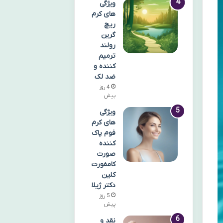
ویژگی
های کرم
ریچ
گرین
رولند
ترمیم
کننده و
ضد لک
4 روز
پیش
ویژگی
های کرم
فوم پاک
کننده
صورت
کامفورت
کلین
دکتر ژیلا
5 روز
پیش
نقد و