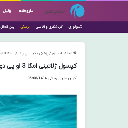
داروخانه
وکیل
تکنولوژی
گردشگری و اقامتی
پزشکی
بین الملل
مجله نادیاتور
/
پزشکی
/
کپسول ژلاتینی امگا 3 او پی دی فارما – نقد و بررسی جامع (بدون جیوه)
کپسول ژلاتینی امگا 3 او پی دی فارما – نقد و بررسی جامع (بدون جیوه)
آخرین به روز رسانی: 05/08/1404