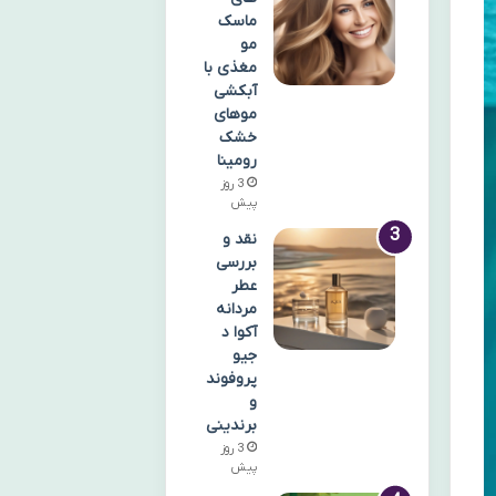
ماسک
مو
مغذی با
آبکشی
موهای
خشک
رومینا
3 روز
پیش
نقد و
بررسی
عطر
مردانه
آکوا د
جیو
پروفوند
و
برندینی
3 روز
پیش