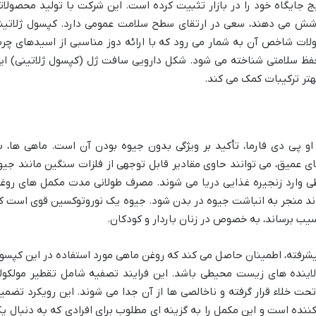
 جایگاه خود را در بازار تثبیت کرده است. این شرکت با تولید محصولات
پوشش می دهند، سعی در ارتقای سطح سلامت عمومی دارد. کپسول ژلاتین
کی از محصولات شاخص آن به شمار می رود که با ارائه دوز مناسبی از اسیدهای چر
ثر در حفظ سلامتی شناخته می شود. شکل دارویی سافت ژل (کپسول ژلاتینی) ای
هتر ترکیبات کمک می کند.
کی از مهم ترین نقاط قوت کپسول امگا 3 او پی دی فارما، تأکید بر ویژگی بدون جیوه بودن آن است. ماهی ها، 
 عمیق، می توانند حاوی مقادیر قابل توجهی از فلزات سنگین مانند جیو
ی وارد زنجیره غذایی دریا می شوند. مصرف طولانی مدت مکمل های روغ
اند منجر به انباشت جیوه در بدن شود. جیوه یک نوروتوکسین قوی است ک
یب برساند، به خصوص در زنان باردار و کودکان.
پیشرفته، اطمینان حاصل می کند که روغن ماهی مورد استفاده در این کپسو
آلاینده های زیست محیطی باشد. این فرایند تصفیه شامل تقطیر مولکول
ت خلاء قرار گرفته و ناخالصی ها از آن جدا می شوند. این رویکرد تضمی
ده است و این مکمل را به گزینه ای مطلوب برای افرادی که به دنبال ی