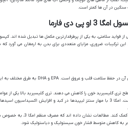
فیت، اغلب از ماهی های کوچک و وحشی آب های سرد مانند ساردین، آنچو
 سنگین در آن ها کمتر است.
او پی دی فارما
ل گستره وسیعی از فواید سلامتی، به یکی از پرطرفدارترین مکمل ها تبدیل شده اند. کپسو
یز با تأمین این ترکیبات ضروری، مزایای متعددی برای بدن به ارمغان می آورد که د
یکی از شناخته شده ترین فواید امگا 3، نقش آن در حفظ سلامت قلب و عروق است. EPA و DHA به طرق مختلف
ح تری گلیسیرید خون را کاهش می دهند. تری گلیسیرید بالا یکی از عوام
خطر اصلی برای بیماری های قلبی عروقی است. امگا 3 با مهار سنتز لیپیدها در کبد و افزایش اکسیداسیون اسیده
ثانیاً، امگا 3 می تواند به تنظیم فشار خون کمک کند. مطالعات نشان داده اند که مصرف منظم امگا 3،
 منجر به کاهش متوسط فشار خون سیستولیک و دیاستولیک شود.