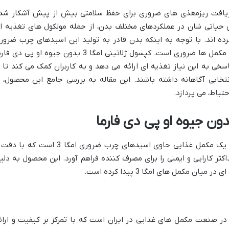
ریافت ریزمغذی های ضروری برای حفظ سلامتی بیش از پیش آشکار شد
امگا 3، به دلیل نقش حیاتی شان در عملکردهای مختلف بدن، از جمله مولکول های تغذیه ا
ه اند. با توجه به اینکه بدن قادر به تولید این اسیدهای چرب ضرور
نیست، تأمین آن ها از طریق رژیم غذایی یا مکمل ها ضروری است. کپسول ژلاتینی امگا 3 بدون جیوه او پی دی
 پاسخی به این نیاز تغذیه ای ارائه می دهد و به کاربران کمک می کند تا ب
انتخابی آگاهانه داشته باشند. این مقاله به بررسی جامع این محصول، ا
تیاط، می پردازد.
کپسول امگا 3 بدون جیوه او پی دی فارما، یک مکمل غذایی حاوی اسیدهای چرب ضروری امگا 3 است که 
ثر کارایی و ایمنی را برای مصرف کننده فراهم آورد. این محصول به دلی
ن مکمل های امگا 3 پیدا کرده است.
(OPD Pharma) نامی آشنا در صنعت مکمل های غذایی در ایران است که با تمرکز بر کیفیت و ارا