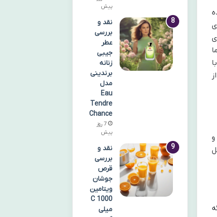
پیش
ه
نقد و
ی
بررسی
ی
عطر
 فارما
جیبی
ا
زنانه
برندینی
ز
مدل
Eau
Tendre
Chance
7 روز
پیش
با دقت و
نقد و
ل
بررسی
قرص
جوشان
ویتامین
C 1000
ئه
میلی