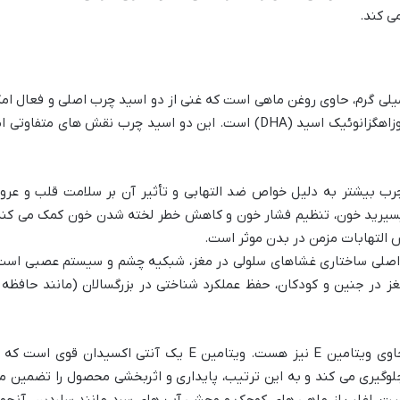
ول ژلاتینی امگا 3 او پی دی فارما ۱۲۵۰ میلی گرم، حاوی روغن ماهی است که غنی از دو اسید چرب اصلی و فعال ام
3، یعنی ایکوزاپنتانوئیک اسید (EPA) و دوکوزاهگزانوئیک اسید (DHA) است. این دو اسید چرب نقش های متفاوتی 
ب بیشتر به دلیل خواص ضد التهابی و تأثیر آن بر سلامت قلب و عرو
به کاهش تری گلیسیرید خون، تنظیم فشار خون و کاهش خطر لخته شدن خون کمک می کند
التهابات مزمن در بدن موثر است.
زء اصلی ساختاری غشاهای سلولی در مغز، شبکیه چشم و سیستم عصبی است
ز در جنین و کودکان، حفظ عملکرد شناختی در بزرگسالان (مانند حافظه 
علاوه بر EPA و DHA، این کپسول معمولاً حاوی ویتامین E نیز هست. ویتامین E یک آنتی اکسیدان قوی است ک
گیری می کند و به این ترتیب، پایداری و اثربخشی محصول را تضمین م