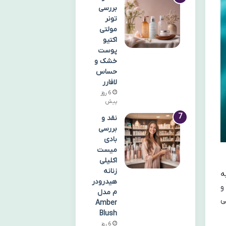
بررسی
تونر
مولتی
اکتیو
پوست
خشک و
حساس
لافارر
6 روز
پیش
نقد و
بررسی
بادی
میست
اکلیلی
زنانه
تامین اسیدهای چرب ضروری امگا 3 و به
هیدرودر
و
م مدل
ی
Amber
Blush
6 روز