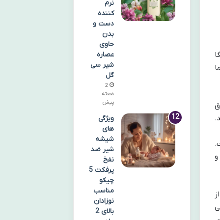
نرم
کننده
دست و
بدن
حاوی
عصاره
گا
شیر سی
اما
گل
2
هفته
پیش
ق
.
ویژگی
های
شیشه
.
شیر ضد
و
نفخ
پرفکت 5
چیکو
مناسب
ه از
نوزادان
ی
بالای 2