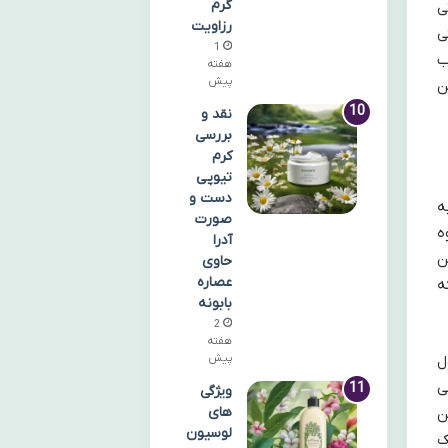
گرم
ی
رزاویت
ی
1
ب
هفته
پیش
ن
نقد و
بررسی
کرم
تیوپی
دست و
به
صورت
ه
آدرا
ن
حاوی
عصاره
ه
بابونه
2
هفته
پیش
ل
ی
ویژگی
های
ن
لوسیون
ک