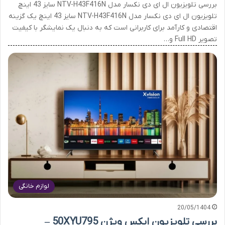
بررسی تلویزیون ال ای دی نکسار مدل NTV-H43F416N سایز 43 اینچ
تلویزیون ال ای دی نکسار مدل NTV-H43F416N سایز 43 اینچ یک گزینه
اقتصادی و کارآمد برای کاربرانی است که به دنبال یک نمایشگر با کیفیت
تصویر Full HD و…
لوازم خانگی
20/05/1404
بررسی تلویزیون ایکس ویژن 50XYU795 –