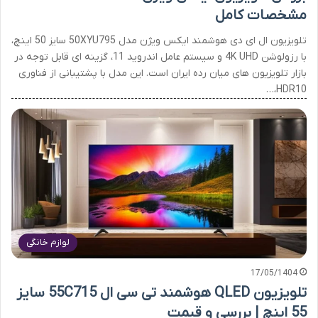
مشخصات کامل
تلویزیون ال ای دی هوشمند ایکس ویژن مدل 50XYU795 سایز 50 اینچ،
با رزولوشن 4K UHD و سیستم عامل اندروید 11، گزینه ای قابل توجه در
بازار تلویزیون های میان رده ایران است. این مدل با پشتیبانی از فناوری
HDR10،…
لوازم خانگی
17/05/1404
تلویزیون QLED هوشمند تی سی ال 55C715 سایز
55 اینچ | بررسی و قیمت