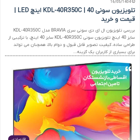
16/05/1404
تلویزیون سونی KDL-40R350C | 40 اینچ LED |
قیمت و خرید
بررسی تلویزیون ال ای دی سونی سری BRAVIA مدل KDL-40R350C
سایز 40 اینچ تلویزیون سونی KDL-40R350C سایز 40 اینچ، با ترکیبی از
طراحی ساده، کیفیت تصویر قابل قبول و دوام بالا، همچنان می تواند
برای بسیاری از کاربران یک گزینه…
اقتصادی