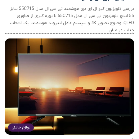
بررسی تلویزیون کیو ال ای دی هوشمند تی سی ال مدل 55C715 سایز
55 اینچ تلویزیون تی سی ال مدل 55C715 با بهره گیری از فناوری
QLED، وضوح تصویر 4K و سیستم عامل اندروید هوشمند، یک انتخاب
جذاب در میان…
لوازم خانگی