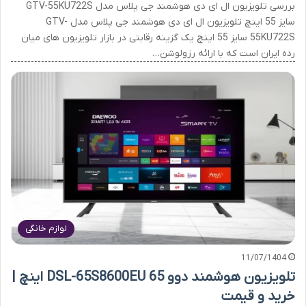
بررسی تلویزیون ال ای دی هوشمند جی پلاس مدل GTV-55KU722S
سایز 55 اینچ تلویزیون ال ای دی هوشمند جی پلاس مدل GTV-
55KU722S سایز 55 اینچ یک گزینه رقابتی در بازار تلویزیون های میان
رده ایران است که با ارائه رزولوشن…
لوازم خانگی
11/07/1404
تلویزیون هوشمند دوو DSL-65S8600EU 65 اینچ |
خرید و قیمت