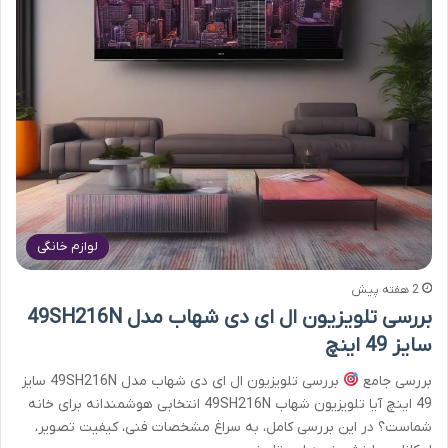
لوازم خانگی
2 هفته پیش
بررسی تلویزیون ال ای دی شهاب مدل 49SH216N
سایز 49 اینچ
بررسی جامع
بررسی تلویزیون ال ای دی شهاب مدل 49SH216N سایز
49 اینچ آیا تلویزیون شهاب 49SH216N انتخابی هوشمندانه برای خانه
شماست؟ در این بررسی کامل، به سراغ مشخصات فنی، کیفیت تصویر،