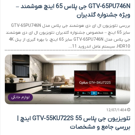
GTV-65PU746N جی پلاس 65 اینچ هوشمند –
ویژه جشنواره گلدیران
بررسی تلویزیون ال ای دی هوشمند جی پلاس مدل GTV-65PU746N
سایز 65 اینچ – مخصوص جشنواره گلدیران تلویزیون ال ای دی هوشمند
جی پلاس مدل GTV-65PU746N سایز 65 اینچ، با بهره گیری از پنل 4K
HDR10، سیستم عامل اندروید 11…
لوازم خانگی
12/07/1404
تلویزیون جی پلاس GTV-55KU722S 55 اینچ |
بررسی جامع و مشخصات