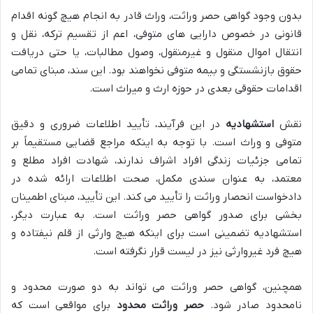
بدون وجود گواهی حصر وراثت، وراث قادر به انجام هیچ گونه اقدام
قانونی در خصوص دارایی های متوفی، اعم از تقسیم ترکه، نقل و
انتقال اموال منقول و غیرمنقول، وصول مطالبات، یا حتی دریافت
حقوق بازنشستگی و بیمه متوفی نخواهند بود. این سند، مبنای تمامی
اقدامات حقوقی بعدی در حوزه ارث و میراث است.
نقش
استشهادیه
در این فرآیند، تأیید اطلاعات ضروری و دقیق
متوفی و وراث است. با توجه به اینکه مراجع قضایی مستقیماً بر
تمامی جزئیات زندگی افراد اشراف ندارند، شهادت افراد مطلع و
معتمد، به عنوان سندی مکمل، صحت اطلاعات ارائه شده در
دادخواست انحصار وراثت را تأیید می کند. این تأیید، مبنای اطمینان
بخشی برای صدور گواهی حصر وراثت است. به عبارت دیگر،
استشهادیه تضمینی است برای اینکه هیچ وارثی از قلم نیفتاده و
هیچ فرد غیروارثی نیز در لیست قرار نگرفته است.
همچنین، گواهی حصر وراثت می تواند به دو صورت محدود و
نامحدود صادر شود.
حصر وراثت محدود
برای مواقعی است که