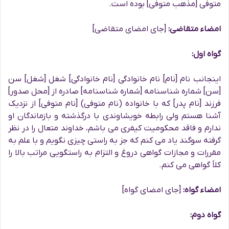
متوفی [مذهب متوفی] بوده است.
امضاء متقاضی:
[جای امضای متقاضی]
گواه اول:
اینجانب نام [نام] نام خانوادگی [نام خانوادگی] شغل [شغل] سن
[سن] شماره شناسنامه [شماره شناسنامه] صادره از [محل صدور]
فرزند [نام پدر] که با خانواده (نام متوفی) [نام متوفی] از نزدیک
آشنا هستم ولی رابطه خویشاوندی با درگذشته و بازماندگان او
ندارم و فاقد محکومیت کیفری می باشم، خداوند متعال را در نظر
گرفته سوگند یاد می کنم که جز به راستی چیزی نگویم و با علم به
مقررات و مجازات گواهی دروغ و التزام به راستگویی مراتب بالا را
کلاً گواهی می کنم.
امضاء گواه:
[جای امضای گواه]
گواه دوم: