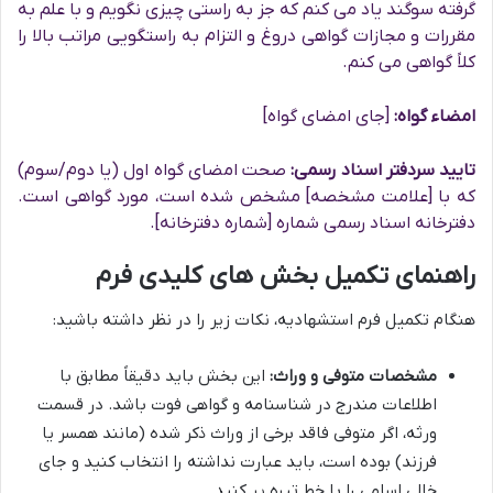
گرفته سوگند یاد می کنم که جز به راستی چیزی نگویم و با علم به
مقررات و مجازات گواهی دروغ و التزام به راستگویی مراتب بالا را
کلاً گواهی می کنم.
امضاء گواه:
[جای امضای گواه]
تایید سردفتر اسناد رسمی:
صحت امضای گواه اول (یا دوم/سوم)
که با [علامت مشخصه] مشخص شده است، مورد گواهی است.
دفترخانه اسناد رسمی شماره [شماره دفترخانه].
راهنمای تکمیل بخش های کلیدی فرم
هنگام تکمیل فرم استشهادیه، نکات زیر را در نظر داشته باشید:
مشخصات متوفی و وراث:
این بخش باید دقیقاً مطابق با
اطلاعات مندرج در شناسنامه و گواهی فوت باشد. در قسمت
ورثه، اگر متوفی فاقد برخی از وراث ذکر شده (مانند همسر یا
فرزند) بوده است، باید عبارت نداشته را انتخاب کنید و جای
خالی اسامی را با خط تیره پر کنید.