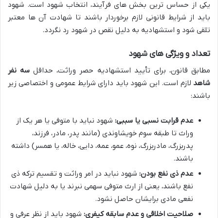
یکی از حساس ترین بخش های فرآیند، انتخاب شهود است. شهود
باید از شرایط قانونی لازم برخوردار باشند تا شهادت آن ها معتبر
تلقی شود و استشهادیه به دلیل نقص در شهود رد نگردد.
تعداد و ویژگی های شهود
مطابق قانون، برای تأیید استشهادیه حصر وراثت، حداقل
سه نفر
شاهد
لازم است. این شهود باید دارای شرایط عمومی و اختصاصی زیر
باشند:
عدم قرابت نسبی یا سببی:
شهود نباید با متوفی یا هر یک از
وراث تا طبقه سوم خویشاوندی (مانند پدر، مادر، فرزند،
پدربزرگ، مادربزرگ، نوه، عمو، عمه، دایی، خاله، یا همسر) داشته
باشند.
عدم ذی نفع بودن:
شهود نباید در امر وراثت و تقسیم ترکه ذی
نفع باشند، یعنی از ارث متوفی سهمی نبرند یا به دلیل شهادت
نفعی مادی برایشان حاصل نشود.
صلاحیت اخلاقی و عدم سابقه کیفری:
شهود باید از نظر عرفی و