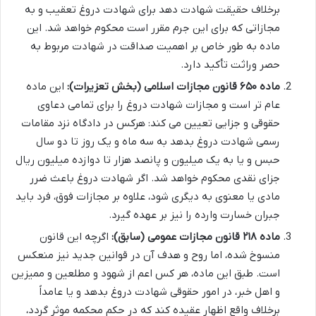
برخلاف حقيقت شهادت دهد برای شهادت دروغ تعقيب و به
مجازاتی که برای اين جرم مقرر است محکوم خواهد شد. این
ماده به طور خاص بر اهمیت صداقت در شهادت مربوط به
حصر وراثت تأکید دارد.
ماده ۶۵۰ قانون مجازات اسلامی (بخش تعزیرات):
این ماده
عام تر است و مجازات شهادت دروغ را برای تمامی دعاوی
حقوقی و جزایی تعیین می کند: هرکس در دادگاه نزد مقامات
رسمی شهادت دروغ بدهد به سه ماه و یک روز تا دو سال
حبس و یا به یک میلیون و پانصد هزار تا دوازده میلیون ریال
جزای نقدی محکوم خواهد شد. اگر شهادت دروغ باعث ضرر
مادی یا معنوی به دیگری شود، علاوه بر مجازات فوق، فرد باید
جبران خسارت وارده را نیز بر عهده گیرد.
ماده ۲۱۸ قانون مجازات عمومی (سابق):
اگرچه این قانون
منسوخ شده، اما روح و هدف آن در قوانین جدید نیز منعکس
است. طبق این ماده، هر کس اعم از شهود و مطلعين و مميزين
و اهل خبر، در امور حقوقی شهادت دروغ بدهد و يا عامداً
برخلاف واقع اظهار عقيده کند که در حکم محکمه موثر گردد،