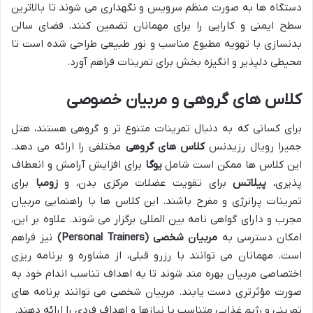
دستگاه ها به صورت منظم سرویس و نگهداری می شوند تا بالاترین
سطح ایمنی و کارایی را برای مهمانان تضمین کنند. فضای سالن
بدنسازی با تهویه مطبوع مناسب و نور طبیعی طراحی شده است تا
محیطی دلپذیر و انگیزه بخش برای تمرینات فراهم آورد.
کلاس های گروهی و مربیان خصوصی
برای کسانی که به دنبال تمرینات متنوع تر و گروهی هستند، هتل
جمیرا رویال رزیدنس
کلاس های گروهی
مختلفی را ارائه می دهد.
این کلاس ها ممکن است شامل
یوگا
برای افزایش آرامش و انعطاف
پذیری،
پیلاتس
برای تقویت عضلات مرکزی بدن، و
زومبا
برای
تمرینات پرانرژی و مفرح باشند. این کلاس ها با راهنمایی مربیان
مجرب و دارای گواهی نامه بین المللی برگزار می شوند. علاوه بر این،
امکان دسترسی به
مربیان شخصی (Personal Trainers)
نیز فراهم
است. مهمانان می توانند با رزرو قبلی، از مشاوره و برنامه ریزی
اختصاصی مربیان بهره مند شوند تا به اهداف تناسب اندام خود به
صورت مؤثرتری دست یابند. مربیان شخصی می توانند برنامه های
تمرینی و رژیم غذایی متناسب با نیازها و اهداف فردی را ارائه دهند.