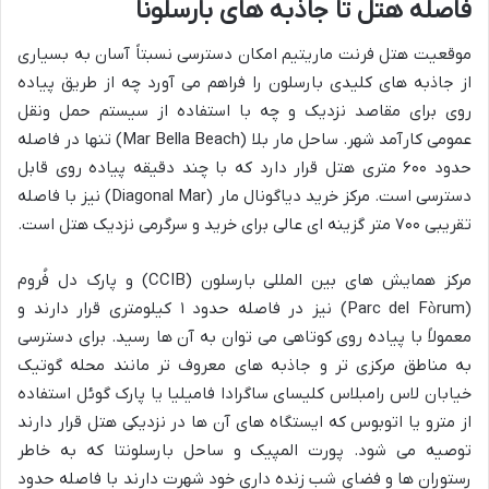
فاصله هتل تا جاذبه های بارسلونا
موقعیت هتل فرنت ماریتیم امکان دسترسی نسبتاً آسان به بسیاری
از جاذبه های کلیدی بارسلون را فراهم می آورد چه از طریق پیاده
روی برای مقاصد نزدیک و چه با استفاده از سیستم حمل ونقل
عمومی کارآمد شهر. ساحل مار بلا (Mar Bella Beach) تنها در فاصله
حدود ۶۰۰ متری هتل قرار دارد که با چند دقیقه پیاده روی قابل
دسترسی است. مرکز خرید دیاگونال مار (Diagonal Mar) نیز با فاصله
تقریبی ۷۰۰ متر گزینه ای عالی برای خرید و سرگرمی نزدیک هتل است.
مرکز همایش های بین المللی بارسلون (CCIB) و پارک دل فُروم
(Parc del Fòrum) نیز در فاصله حدود ۱ کیلومتری قرار دارند و
معمولاً با پیاده روی کوتاهی می توان به آن ها رسید. برای دسترسی
به مناطق مرکزی تر و جاذبه های معروف تر مانند محله گوتیک
خیابان لاس رامبلاس کلیسای ساگرادا فامیلیا یا پارک گوئل استفاده
از مترو یا اتوبوس که ایستگاه های آن ها در نزدیکی هتل قرار دارند
توصیه می شود. پورت المپیک و ساحل بارسلونتا که به خاطر
رستوران ها و فضای شب زنده داری خود شهرت دارند با فاصله حدود