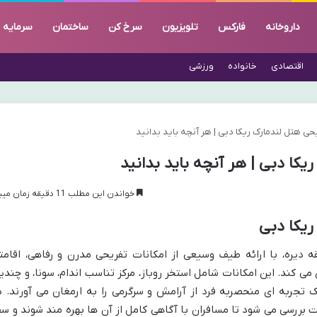
داروخانه
فارکس
تلویزیون
سرخ کن
ساختمان
سرمایه
اقتصادی
خانواده
ورزشی
حی هتل لندمارک ریکا دبی | هر آنچه باید بدانید
یکا دبی | هر آنچه باید بدانید
خواندن این مطلب 11 دقیقه زمان میبرد
ریکا دبی
ه دیره، با ارائه طیف وسیعی از امکانات تفریحی مدرن و رفاهی، اقامت
ی کند. این امکانات شامل استخر روباز، مرکز تناسب اندام، سونا، و چندی
تجربه ای منحصربه فرد از آرامش و سرگرمی را به ارمغان می آورند. د
ت بررسی می شود تا مسافران با آگاهی کامل از آن ها بهره مند شوند و سف