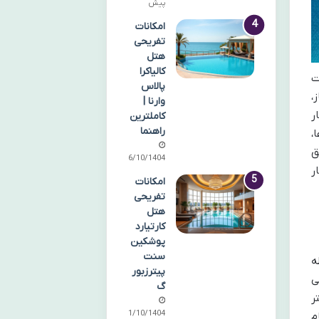
پیش
امکانات
تفریحی
هتل
کالیاکرا
ت
پالاس
،
وارنا |
ر
کاملترین
راهنما
،
ق
06/10/1404
ر
امکانات
تفریحی
هتل
کارتیارد
پوشکین
سنت
ه
پیترزبور
ی
گ
ر
01/10/1404
م