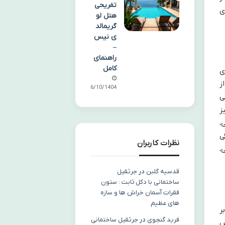
تفریحی
ی
هتل لو
گریمالد
ی نیس
–
راهنمای
کامل
ی
ز
06/10/1404
ی
ز
،
ی
نظرات کاربران
،
قدسیه گلبن
در
جرثقیل
ساختمانی با دکل ثابت : ستون
فقرات آسمان خراش ها و سازه
های عظیم
ر
فرید گنجوی
در
جرثقیل ساختمانی
ش