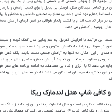
رای تجدید قوا و زدودن خستگی های جسمی و روحی پس از یک روز پربار د
ن برای تمامی مهمانان هتل، فرصتی بی بدیل را برای کسب آرامش و بازساز
 استانداردهای بهداشتی و دمایی مطلوب، محیطی دلنشین و مطمئن را برا
شی در مرکز تناسب اندام یا گشت وگذار طولانی در شهر، گرمای آرامش بخ
ای روزمره را کاهش می دهد.
است. این فرآیند با افزایش تعریق، به سم زدایی بدن کمک کرده و سیست
ور در سونا می تواند به کاهش استرس و بهبود کیفیت خواب منجر شود
ره مندی از این امکان، نه تنها به آرامش جسمی دست یابند، بلکه ذهن خو
الت روحی مطلوب برسند. این تجربه آرامش بخش، مکملی عالی برای دیگ
زه می دهد تا با انرژی و شادابی مضاعف، به ادامه برنامه های سفر خو
 در این بخش، به مهمانان اطمینان می دهد که در محیطی امن و بهداشت
د.
و کافی شاپ هتل لندمارک ریکا
ی یک اقامت دلپذیر است و هتل لندمارک ریکا در این زمینه نیز سنگ تما
گذاشته است. این هتل با دارا بودن چندین رستوران و یک کافی شاپ ۲۴ ساعته، تضمین می کند که مهمانانش در