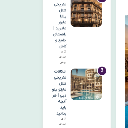
تفریحی
هتل
پلازا
مایور
مادرید |
راهنمای
جامع و
کامل
3
هفته
پیش
امکانات
تفریحی
هتل
مارکو پلو
دبی | هر
آنچه
باید
بدانید
4
هفته