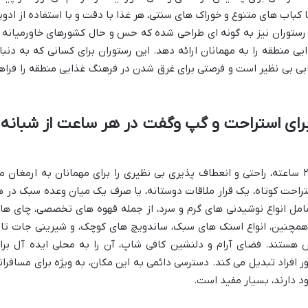
کباب های متنوع و خوراک های سنتی، هر غذا با دقت و با استفاده از ادوی
توران نیز به گونه ای طراحی شده که حس و حال کشورهای خاورمیانه ر
یی منطقه را به مهمانان ارائه دهد. این رستوران برای کسانی که به دنبا
 بی نظیر است و فرصتی برای غرق شدن در فرهنگ غذایی منطقه را فراه
: مکانی برای استراحت و گپ وگفت در هر ساعت از شبانه
کافی شاپ هتل لندمارک ریکا، با فعالیت ۲۴ ساعته، راحتی و انعطاف پذیری بی نظیری را برای مهمانان به ارمغان 
تراحت کوتاه، یک قرار ملاقات دوستانه، یا صرف یک میان وعده سبک در ه
امل انواع نوشیدنی های گرم و سرد، از جمله قهوه های تخصصی، چای ها
 همچنین، انواع اسنک های سبک، ساندویچ های کوچک، و شیرینی جات تاز
 هستند. فضای آرام و دلنشین کافی شاپ، آن را به محلی ایده آل برا
ور افراد تبدیل می کند. دسترسی دائمی به این مکان، به ویژه برای مسافران
د دارند، بسیار مفید است.