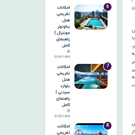
ن
امکانات
تفریحی
هتل
بناونچر
ن
مونترال |
ا
راهنمای
کامل
،
ه
30/09/1404
ر
امکانات
ی
تفریحی
ه
هتل
ت
بلوارد
سیدنی |
راهنمای
کامل
29/09/1404
ن
امکانات
ز
تفریحی