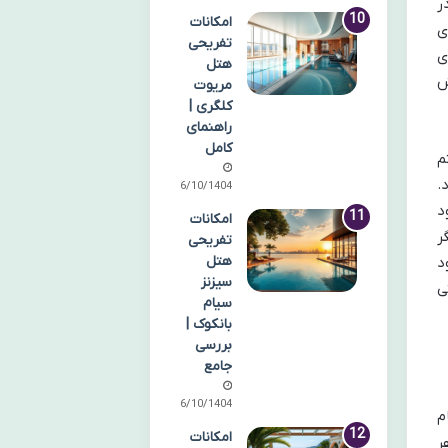
ر
امکانات
ی
تفریحی
ی
هتل
ش
مریوت
کلگری |
راهنمای
کامل
م
.
06/10/1404
د
امکانات
ر
تفریحی
هتل
د
سیزنز
ی
سیام
بانکوک |
بررسی
جامع
06/10/1404
م
امکانات
 هر