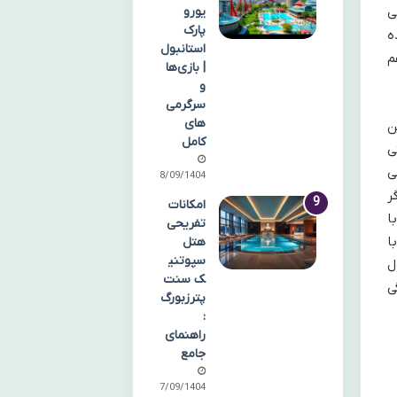
ی
یورو
پارک
ه
استانبول
م
| بازی‌ها
و
سرگرمی‌
های
ن
کامل
ی
ی
28/09/1404
ر
امکانات
ا
تفریحی
ا
هتل
سپوتنی
ل
ک سنت
ی
پترزبورگ
:
راهنمای
جامع
27/09/1404