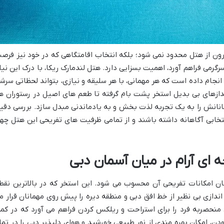
یرون از هتل محدود نمی شود؛ بلکه انتخاب اقامتگاهی که در خود نیز فرص
گرمی فراهم آورد، اهمیت بسزایی دارد. هتل لندمارک ریکا، با درک این نیاز
انجام داده است که هر مهمانی، با هر سلیقه و نیازی، بتواند لحظاتی سرشا
ندازهای بی بدیل استخر پشت بام گرفته تا طعم های اصیل در رستوران ها
انانش را به یک تجربه لذت بخش و به یادماندنی مبدل سازد. بررسی دقی
تخابی آگاهانه داشته باشند و از تمامی ظرفیت های تفریحی این هتل چها
ه ای آرام در میان آسمان دبی
شان امکانات تفریحی آن محسوب می شود. این استخر که در بالاترین نقط
ندازی بی نظیر از خط افق دبی و منطقه دیره را پیش روی مهمانان قرار م
منحصربه فرد را برای استراحت و ریلکس کردن فراهم می آورد که در کمت
دن، امکان بهره مندی از نور طبیعی خورشید و هوای دلپذیر دبی را در تما