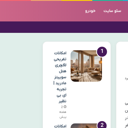
سئو سایت
خودرو
امکانات
تفریحی
لاکچری
هتل
سوییتز
مادرید |
تجربه
ای بی
نظیر
ی
2
ن
هفته
ر
پیش
ر
امکانات