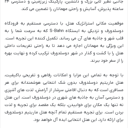
جانبی نظیر لابی بزرگ و دلنشین، پارکینگ زیرزمینی و دسترسی ۲۴
ساعته پذیرش، آسایش و راحتی مهمانان را تضمین می کند.
موقعیت مکانی استراتژیک هتل، با دسترسی مستقیم به فرودگاه
دوسلدورف و نزدیکی به ایستگاه S-Bahn که به سرعت شما را به
قلب شهر و جاذبه های آن می رساند، تکمیل کننده این تجربه است.
این ویژگی به مهمانان اجازه می دهد تا به راحتی تفریحات داخلی
هتل را با گشت و گذار در شهر دوسلدورف ترکیب کرده و نهایت بهره
را از سفر خود ببرند.
با توجه به تمامی این مزایا و امکانات رفاهی و تفریحی باکیفیت،
هتل ماریتیم دوسلدورف بدون شک انتخابی هوشمندانه برای هر
مسافری است که به دنبال اقامتی سرشار از آرامش، لذت های آشپزی
و دسترسی آسان به جاذبه های شهری در دوسلدورف است. این هتل
نه تنها یک مکان برای خوابیدن، بلکه یک مقصد برای تجربه و لذت
بردن است. برای تجربه مستقیم تمام آنچه هتل ماریتیم دوسلدورف
برای ارائه دارد، این هتل انتخابی ایده آل خواهد بود.