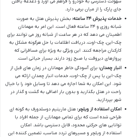
سهولت دسترسی به خودرو را فراهم می آورد و دغدغه یافتن
جای پارک را از میان برمی دارد.
خدمات پذیرش ۲۴ ساعته:
بخش پذیرش هتل به صورت
شبانه روزی و ۲۴ ساعته فعال است. این امر به مهمانان
اطمینان می دهد که در هر ساعت از شبانه روز می توانند برای
چک-این، چک-اوت، دریافت اطلاعات یا حل هرگونه مشکل به
کارکنان مراجعه کنند. این ویژگی به ویژه برای مسافرانی که
پروازهای دیروقت یا صبح زود دارند، بسیار حیاتی است.
انبار چمدان:
برای آسودگی خاطر مهمانان در زمان های قبل از
چک-این یا پس از چک-اوت، خدمات انبار چمدان ارائه می
شود. این امکان به شما اجازه می دهد تا وسایل خود را با خیال
راحت در هتل بگذارید و بدون بار اضافی به گشت و گذار در
شهر بپردازید.
امکان استفاده از ویلچر:
هتل ماریتیم دوسلدورف به گونه ای
طراحی شده است که برای تمامی مهمانان، از جمله افراد با
توانایی های حرکتی محدود، قابل دسترسی باشد. امکان
استفاده از ویلچر و مسیرهای تردد مناسب، تضمین کننده این