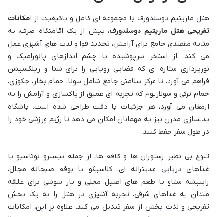
هتل ماریتیم دوسلدورف با مجموعه ای کامل و باکیفیت از
امکانات
تفریحی هتل ماریتیم دوسلدورف
، بیش از یک اقامتگاه صرف، به
مثابه مقصدی جامع برای آرامش، تجدید قوا و لذت های آشپزی عمل
می کند. از استخر سرپوشیده با چشم اندازهای پانورامیک و
نورپردازی ستاره ای که فضایی رویایی را برای شنا و ریلکسیشن
فراهم می آورد، تا مرکز سلامتی جامع شامل سونا، حمام بخار، جکوزی،
حمام ترکی و سولاریوم که تجربه ای عمیق از پاکسازی و آرامش را به
ارمغان می آورد، هر جزئیات با دقت طراحی شده است. باشگاه
بدنسازی مدرن نیز به مهمانان امکان می دهد تا رژیم ورزشی خود را
در طول سفر حفظ کنند.
تنوع بی نظیر رستوران ها و کافه ها، از جمله بیسترو بوتاسیو با
غذاهای دریایی مدیترانه ای، کلاسیکو با بوفه صبحانه مجلل،
راینیشه ستاو با طعم های اصیل محلی و بار سوشی برای علاقه
مندان به غذاهای شرقی، تجربه آشپزی در هتل را به یک بخش
تفریحی و لذت بخش از سفر تبدیل می کند. علاوه بر این، امکانات