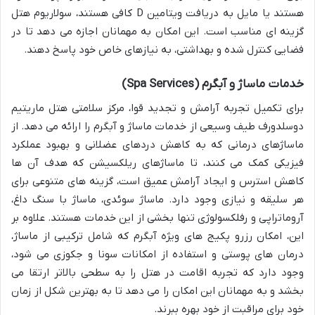
هستند یا مایل به دریافت ویتامین D کافی هستند، سولاریوم هتل
گزینه ای مناسب است. این امکان به مهمانان اجازه می دهد تا در
فضایی کنترل شده و بهداشتی، به نیازهای خاص خود پاسخ دهند.
خدمات ماساژ و آبگرم (Spa Services)
برای تکمیل تجربه آرامش و تجدید قوا، مرکز سلامتی هتل ماریتیم
دوسلدورف طیف وسیعی از خدمات ماساژ و آبگرم را ارائه می دهد. از
ماساژهای درمانی که به کاهش دردهای عضلانی و بهبود عملکرد
فیزیکی کمک می کنند، تا ماساژهای ریلکسیشن که هدف آن ها
کاهش استرس و ایجاد آرامش عمیق است، گزینه های متنوعی برای
هر سلیقه و نیازی وجود دارد. ماساژ سوئدی، ماساژ با سنگ داغ،
آروماتراپی و رفلکسولوژی تنها بخشی از این خدمات هستند. علاوه بر
این، امکان رزرو پکیج های ویژه آبگرم که شامل ترکیبی از ماساژ،
درمان های پوستی و استفاده از امکانات سونا و جکوزی می شود،
وجود دارد که تجربه اقامت در هتل را به سطحی بالاتر ارتقا می
بخشد و به مهمانان این امکان را می دهد تا به بهترین شکل از زمان
خود برای مراقبت از خود بهره ببرند.