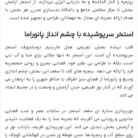
روزمره را کنار گذاشته و به بازیابی انرژی بپردازند. از استخر آرامش
بخش تا مرکز سلامتی جامع و باشگاه بدنسازی مدرن، هر بخش با
هدف ارائه تجربه ای ممتاز به مهمانان، طراحی و تجهیز شده است.
استخر سرپوشیده با چشم انداز پانوراما
قلب تپنده بخش تفریحی هتل ماریتیم دوسلدورف، استخر
سرپوشیده آن است. این استخر نه تنها مکانی برای شنا و آب تنی
است، بلکه با طراحی بی نظیر خود، فضایی بصری و روحی منحصربه
فرد را ارائه می دهد. پنجره های کف تا سقف این بخش، چشم اندازی
وسیع و پانوراما از فضای سبز اطراف یا مناظر شهری را به ارمغان می
آورند که در کنار نور طبیعی، حس آرامش و وسعت را در محیط ایجاد
می کند.
نورپردازی ستاره ای سقف استخر، در ساعات عصر و شب، فضایی
جادویی و رویایی می آفریند که تجربه شنا را به یک فعالیت دلپذیر
و آرامش بخش تبدیل می کند. این نورپردازی ظریف، بازتاب نور بر
روی سطح آب و پنجره ها، حس غوطه ور شدن در کهکشانی کوچک را