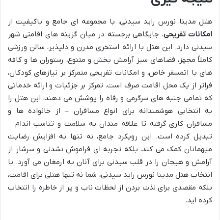
هتل مدینا نورس راید سیدنی، با مجموعه ای جامع و باکیفیت از
امکانات تفریحی
، جایگاهی برجسته در میان گزینه های اقامتی شهر
سیدنی دارد. این هتل با ارائه استخری مدرن و دلپذیر، سالن ورزشی
کاملاً مجهز، فضاهای سبز آرامش بخش و متنوع، رستوران ها و کافه
های با اتمسفر خاص، و امکانات تفریحی متمرکز بر نیازهای کودکان،
فراتر از یک محل اقامت صرف است. تمرکز بر جزئیات و ارائه خدماتی
که تمامی جنبه های سرگرمی و رفاه را پوشش می دهند، این هتل را
به انتخابی هوشمندانه برای انواع مسافران – از خانواده ها و
مسافران کاری گرفته تا علاقه مندان به سلامت و تناسب اندام –
تبدیل کرده است. این رویکرد جامع، نه تنها به افزایش رضایت
میهمانان کمک می کند، بلکه تجربه ای فراموش نشدنی و سرشار از
آرامش و هیجان را در قلب سیدنی برای آنان به ارمغان می آورد. با
انتخاب هتل مدینا نورس راید سیدنی، شما نه تنها هتلی برای اقامت،
بلکه مقصدی برای لذت بردن از لحظات ناب و پر از خاطره را انتخاب
کرده اید.