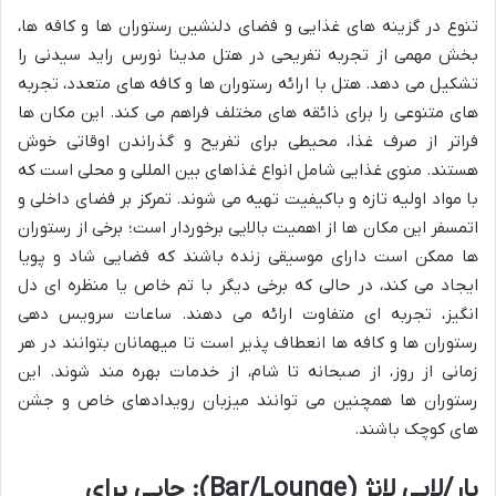
تنوع در گزینه های غذایی و فضای دلنشین رستوران ها و کافه ها،
بخش مهمی از تجربه تفریحی در هتل مدینا نورس راید سیدنی را
تشکیل می دهد. هتل با ارائه رستوران ها و کافه های متعدد، تجربه
های متنوعی را برای ذائقه های مختلف فراهم می کند. این مکان ها
فراتر از صرف غذا، محیطی برای تفریح و گذراندن اوقاتی خوش
هستند. منوی غذایی شامل انواع غذاهای بین المللی و محلی است که
با مواد اولیه تازه و باکیفیت تهیه می شوند. تمرکز بر فضای داخلی و
اتمسفر این مکان ها از اهمیت بالایی برخوردار است؛ برخی از رستوران
ها ممکن است دارای موسیقی زنده باشند که فضایی شاد و پویا
ایجاد می کند، در حالی که برخی دیگر با تم خاص یا منظره ای دل
انگیز، تجربه ای متفاوت ارائه می دهند. ساعات سرویس دهی
رستوران ها و کافه ها انعطاف پذیر است تا میهمانان بتوانند در هر
زمانی از روز، از صبحانه تا شام، از خدمات بهره مند شوند. این
رستوران ها همچنین می توانند میزبان رویدادهای خاص و جشن
های کوچک باشند.
بار/لابی لانژ (Bar/Lounge): جایی برای