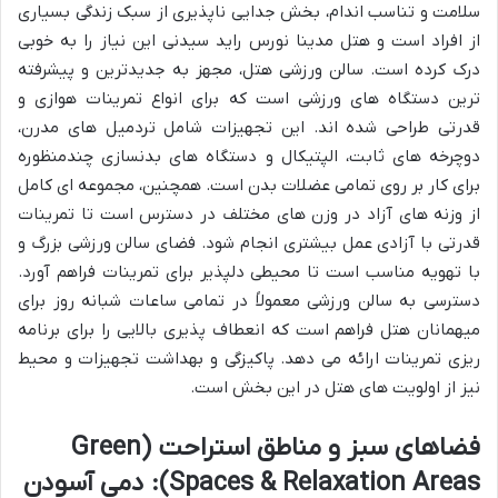
سلامت و تناسب اندام، بخش جدایی ناپذیری از سبک زندگی بسیاری
از افراد است و هتل مدینا نورس راید سیدنی این نیاز را به خوبی
درک کرده است. سالن ورزشی هتل، مجهز به جدیدترین و پیشرفته
ترین دستگاه های ورزشی است که برای انواع تمرینات هوازی و
قدرتی طراحی شده اند. این تجهیزات شامل تردمیل های مدرن،
دوچرخه های ثابت، الپتیکال و دستگاه های بدنسازی چندمنظوره
برای کار بر روی تمامی عضلات بدن است. همچنین، مجموعه ای کامل
از وزنه های آزاد در وزن های مختلف در دسترس است تا تمرینات
قدرتی با آزادی عمل بیشتری انجام شود. فضای سالن ورزشی بزرگ و
با تهویه مناسب است تا محیطی دلپذیر برای تمرینات فراهم آورد.
دسترسی به سالن ورزشی معمولاً در تمامی ساعات شبانه روز برای
میهمانان هتل فراهم است که انعطاف پذیری بالایی را برای برنامه
ریزی تمرینات ارائه می دهد. پاکیزگی و بهداشت تجهیزات و محیط
نیز از اولویت های هتل در این بخش است.
فضاهای سبز و مناطق استراحت (Green
Spaces & Relaxation Areas): دمی آسودن