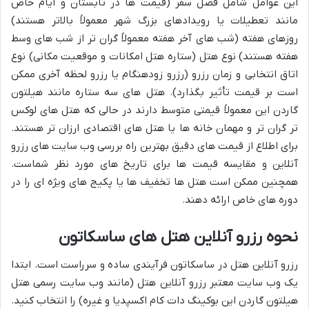
این عوامل شامل فصل سفر (قیمت ها در تابستان و ایام خاص
مانند تعطیلات یا رویدادهای بزرگ شهر معمولاً بالاتر هستند)
روزهای هفته (شب های آخر هفته معمولاً گران تر از شب های وسط
هفته هستند) نوع هتل (ستاره هتل امکانات و موقعیت مکانی) نوع
اتاق انتخابی و زمان رزرو (رزرو زودهنگام یا رزرو لحظه آخری ممکن
است بر قیمت تأثیر بگذارد). هتل های سه ستاره مانند هیلتون
گاردن این معمولاً قیمتی متوسط دارند در حالی که هتل های لوکس
تر گران تر و مهمان خانه ها یا هتل های اقتصادی ارزان تر هستند.
برای اطلاع از قیمت های دقیق بهترین راه بررسی وب سایت های رزرو
آنلاین و مقایسه قیمت ها برای تاریخ های مورد نظر شماست.
همچنین ممکن است هتل ها تخفیف ها یا پکیج های ویژه ای را در
دوره های خاص ارائه دهند.
نحوه رزرو آنلاین هتل های ساسکاتون
رزرو آنلاین هتل در ساسکاتون فرآیندی ساده و سرراست است. ابتدا
یک وب سایت معتبر رزرو آنلاین هتل (مانند وب سایت رسمی هتل
هیلتون گاردن این بوکینگ دات کام اکسپدیا و غیره) را انتخاب کنید.