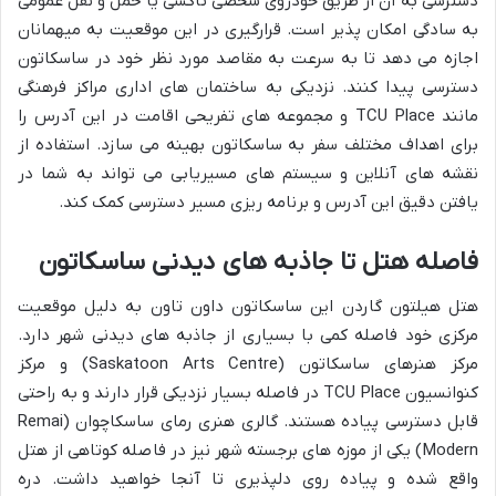
دسترسی به آن از طریق خودروی شخصی تاکسی یا حمل و نقل عمومی
به سادگی امکان پذیر است. قرارگیری در این موقعیت به میهمانان
اجازه می دهد تا به سرعت به مقاصد مورد نظر خود در ساسکاتون
دسترسی پیدا کنند. نزدیکی به ساختمان های اداری مراکز فرهنگی
مانند TCU Place و مجموعه های تفریحی اقامت در این آدرس را
برای اهداف مختلف سفر به ساسکاتون بهینه می سازد. استفاده از
نقشه های آنلاین و سیستم های مسیریابی می تواند به شما در
یافتن دقیق این آدرس و برنامه ریزی مسیر دسترسی کمک کند.
فاصله هتل تا جاذبه های دیدنی ساسکاتون
هتل هیلتون گاردن این ساسکاتون داون تاون به دلیل موقعیت
مرکزی خود فاصله کمی با بسیاری از جاذبه های دیدنی شهر دارد.
مرکز هنرهای ساسکاتون (Saskatoon Arts Centre) و مرکز
کنوانسیون TCU Place در فاصله بسیار نزدیکی قرار دارند و به راحتی
قابل دسترسی پیاده هستند. گالری هنری رمای ساسکاچوان (Remai
Modern) یکی از موزه های برجسته شهر نیز در فاصله کوتاهی از هتل
واقع شده و پیاده روی دلپذیری تا آنجا خواهید داشت. دره