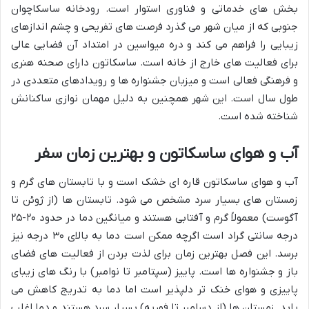
بخش های خدماتی و فناوری استوار است. رودخانه ساسکاچوان
جنوبی که از میان شهر می گذرد فرصت های تفریحی و چشم اندازهای
زیبایی را فراهم می کند و دره میواسین در امتداد آن فضایی عالی
برای فعالیت های خارج از خانه است. ساسکاتون دارای صحنه هنری
و فرهنگی فعالی است و میزبان جشنواره ها و رویدادهای متعددی در
طول سال است. این شهر همچنین به دلیل مهمان نوازی ساکنانش
شناخته شده است.
آب و هوای ساسکاتون و بهترین زمان سفر
آب و هوای ساسکاتون قاره ای خشک است و با تابستان های گرم و
زمستان های بسیار سرد مشخص می شود. تابستان ها (از ژوئن تا
آگوست) معمولاً گرم و آفتابی هستند و میانگین دما در حدود ۲۰-۲۵
درجه سانتی گراد است اگرچه ممکن است دما به بالای ۳۰ درجه نیز
برسد. این فصل بهترین زمان برای لذت بردن از فعالیت های فضای
باز و جشنواره ها است. پاییز (سپتامبر تا نوامبر) با رنگ های زیبای
پاییزی و هوای خنک تر دلپذیر است اما دما به تدریج کاهش می
یابد. زمستان ها (از دسامبر تا فوریه) بسیار سرد هستند و دما اغلب