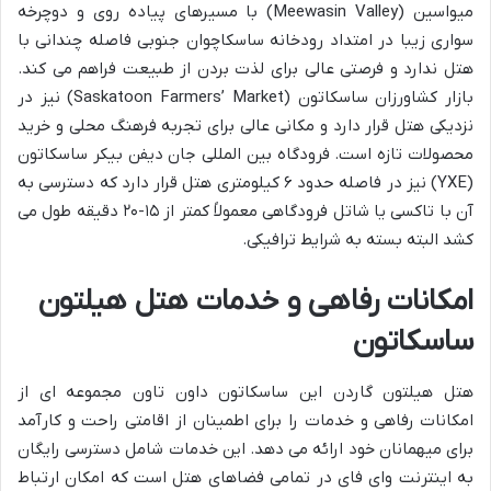
میواسین (Meewasin Valley) با مسیرهای پیاده روی و دوچرخه
سواری زیبا در امتداد رودخانه ساسکاچوان جنوبی فاصله چندانی با
هتل ندارد و فرصتی عالی برای لذت بردن از طبیعت فراهم می کند.
بازار کشاورزان ساسکاتون (Saskatoon Farmers’ Market) نیز در
نزدیکی هتل قرار دارد و مکانی عالی برای تجربه فرهنگ محلی و خرید
محصولات تازه است. فرودگاه بین المللی جان دیفن بیکر ساسکاتون
(YXE) نیز در فاصله حدود ۶ کیلومتری هتل قرار دارد که دسترسی به
آن با تاکسی یا شاتل فرودگاهی معمولاً کمتر از ۱۵-۲۰ دقیقه طول می
کشد البته بسته به شرایط ترافیکی.
امکانات رفاهی و خدمات هتل هیلتون
ساسکاتون
هتل هیلتون گاردن این ساسکاتون داون تاون مجموعه ای از
امکانات رفاهی و خدمات را برای اطمینان از اقامتی راحت و کارآمد
برای میهمانان خود ارائه می دهد. این خدمات شامل دسترسی رایگان
به اینترنت وای فای در تمامی فضاهای هتل است که امکان ارتباط