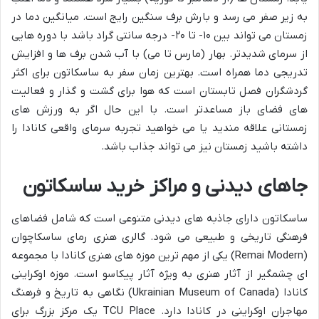
به زیر صفر می رسد و بارش برف سنگین رایج است. میانگین دما در
زمستان می تواند بین ۱۰- تا ۲۰- درجه سانتی گراد باشد با دوره هایی
از سرمای شدیدتر. بهار (مارس تا می) با آب شدن برف ها و افزایش
تدریجی دما همراه است. بهترین زمان سفر به ساسکاتون برای اکثر
گردشگران فصل تابستان است که هوا برای گشت و گذار و فعالیت
های فضای باز مساعدتر است. با این حال اگر به ورزش های
زمستانی علاقه مندید یا می خواهید تجربه سرمای واقعی کانادا را
داشته باشید زمستان نیز می تواند جذاب باشد.
جاهای دیدنی و مراکز خرید ساسکاتون
ساسکاتون دارای جاذبه های دیدنی متنوعی است که شامل فضاهای
فرهنگی تاریخی و طبیعی می شود. گالری هنری رمای ساسکاچوان
(Remai Modern) یکی از مهم ترین موزه های هنری کانادا با مجموعه
ای چشمگیر از آثار هنری به ویژه آثار پیکاسو است. موزه اوکراینی
کانادا (Ukrainian Museum of Canada) نگاهی به تاریخ و فرهنگ
مهاجران اوکراینی در کانادا دارد. TCU Place یک مرکز بزرگ برای