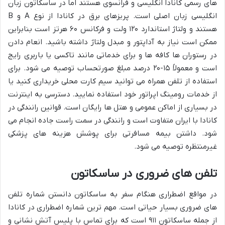
های رسمی کانادا انگلیسی و فرانسوی هستند اما در ساسکاتون زبان
انگلیسی زبان اصلی است. پریزهای برق در کانادا از نوع A و B
هستند و ولتاژ استاندارد ۱۲۰ ولت و فرکانس ۶۰ هرتز است بنابراین
ممکن است نیاز به آداپتور و مبدل ولتاژ داشته باشید. انعام دادن
در رستوران ها کافه ها و برای خدماتی مانند تاکسی یا باربری رایج
است و معمولاً ۱۵-۲۰ درصد مبلغ صورتحساب توصیه می شود. برای
استفاده از تلفن همراه می توانید سیم کارت محلی خریداری کنید یا
از خدمات رومینگ اپراتور خود استفاده نمایید. دسترسی به اینترنت
در بسیاری از اماکن عمومی و هتل ها رایگان است. قوانین رانندگی در
کانادا با ایران متفاوت است و رانندگی در سمت راست جاده انجام می
شود. داشتن بیمه مسافرتی برای پوشش هزینه های پزشکی
غیرمنتظره توصیه می شود.
تلفن های ضروری در ساسکاتون
در مواقع اضطراری هنگام سفر به ساسکاتون دانستن شماره تلفن
های ضروری بسیار حیاتی است. مهم ترین شماره اضطراری در کانادا
از جمله ساسکاتون ۹۱۱ است که برای تماس با پلیس آتش نشانی و