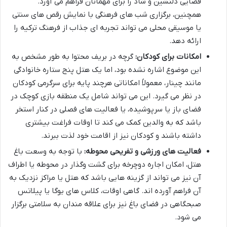
فضایی دلنشین و شاد را برای مهمانان فراهم می آورد.
همچنین، برگزاری شب های فرهنگی با نمایش رقص های سنتی
یا موسیقی محلی می تواند تجربه ای جذاب از فرهنگ ترکیه را
ارائه دهد.
امکانات برای کودکان:
گرچه در بریف محتوا به طور مشخص به
این موضوع اشاره نشده بود، اما یک هتل پنج ستاره خانوادگی
مانند چینار، معمولاً امکاناتی هرچند پایه برای سرگرمی کودکان
در نظر می گیرد. این می تواند شامل یک منطقه بازی کوچک در
فضای باز یا سرپوشیده، یا فعالیت های فصلی در کنار استخر
باشد که به والدین کمک می کند تا اوقات فراغت بیشتری
داشته باشند و کودکان نیز از اقامت خود لذت ببرند.
فعالیت های ورزشی و تفریحی محوطه:
با توجه به وسعت باغ
هتل، امکان اجاره دوچرخه برای گشت وگذار در محوطه یا اطراف
آن نیز می تواند از گزینه هایی باشد که هتل یا مراکز نزدیک به
آن فراهم آورده اند. گاهی اوقات، کلاس های یوگا یا پیلاتس
صبحگاهی در فضای باغ نیز برای علاقه مندان به سلامتی برگزار
می شود.