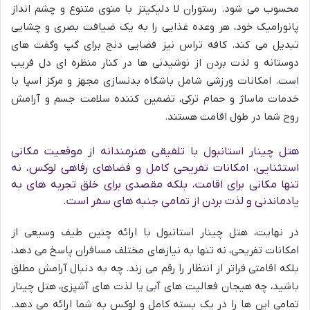
محسوب می شود. رستوران لا دلیکیتز با منوی متنوع و چشم انداز
پانورامیک خود، هر وعده غذایی را به یک ضیافت بصری و چشایی
تبدیل می کند. کافه تراس نیز فضایی دنج برای گپ وگفت های
دوستانه و لذت بردن از نوشیدنی ها در کنار منظره ای دل فریب
است. امکانات ورزشی شامل باشگاه بدنسازی مجهز و مرکز اسپا با
خدمات ماساژ و حمام ترکی، تضمین کننده سلامت جسم و آرامش
روح شما در طول اقامت هستند.
هتل چینار استانبول با تلفیقی هنرمندانه از موقعیت مکانی
استثنایی، امکانات تفریحی کامل و فضاهای رفاهی لوکس، نه
تنها مکانی برای اقامت، بلکه مقصدی برای خلق تجربه های به
یادماندنی و لذت بردن از تمامی جنبه های سفر است.
در نهایت، هتل چینار استانبول با ارائه چنین طیف وسیعی از
امکانات تفریحی، نه تنها به نیازهای مختلف مسافران پاسخ می دهد،
بلکه اقامتی فراتر از انتظار را رقم می زند. چه به دنبال آرامش مطلق
باشید، چه هیجان فعالیت های آبی یا لذت های آشپزی، هتل چینار
تمامی این ها را در یک بسته کامل و لوکس به شما ارائه می دهد.