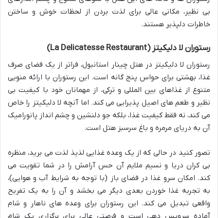
بی نظیر، مکانی عالی برای لذت بردن از لحظات خوش و ساختن
خاطرات دلپذیر هستند.
رستوران لا دلیکیتز (La Delicatesse Restaurant)
رستوران لا دلیکیتز در هتل چینار استانبول، فراتر از یک فضای صرف
غذا، بهشتی برای حواس پنج گانه است. این رستوران با ارائه منویی
متنوع از غذاهای بین المللی و ترکی، از مهمانان خود با کیفیت بی
نظیر و طعم های اصیل پذیرایی می کند. اما آنچه لا دلیکیتز را خاص
می کند، نه فقط کیفیت غذا، بلکه جو دلنشین و چشم انداز پانورامیک
آن به دریای مرمره و باغ سرسبز هتل است.
تصور کنید در حالی که از یک وعده غذایی لذیذ لذت می برید، منظره
بی کران دریا و نسیم ملایم آن حس آرامش را در شما تقویت می
کند. امکان سرو غذا در فضای باز (با توجه به شرایط آب و هوایی)،
به تجربه غذا خوردن بعدی دیگر می بخشد و آن را به یک تفریح
واقعی تبدیل می کند. این رستوران برای وعده های ناهار و شام
آماده سرویس دهی است و فرصتی عالی برای برگزاری یک شام