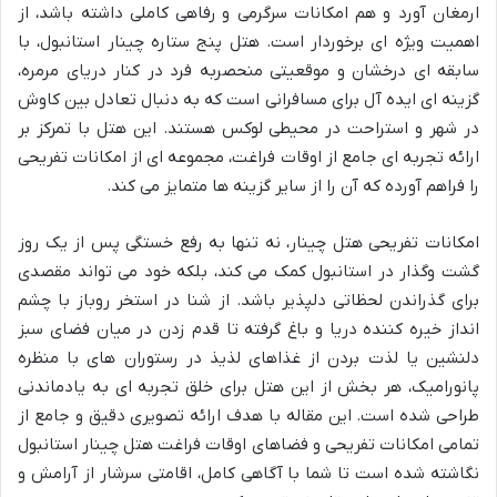
ارمغان آورد و هم امکانات سرگرمی و رفاهی کاملی داشته باشد، از
اهمیت ویژه ای برخوردار است. هتل پنج ستاره چینار استانبول، با
سابقه ای درخشان و موقعیتی منحصربه فرد در کنار دریای مرمره،
گزینه ای ایده آل برای مسافرانی است که به دنبال تعادل بین کاوش
در شهر و استراحت در محیطی لوکس هستند. این هتل با تمرکز بر
ارائه تجربه ای جامع از اوقات فراغت، مجموعه ای از امکانات تفریحی
را فراهم آورده که آن را از سایر گزینه ها متمایز می کند.
امکانات تفریحی هتل چینار، نه تنها به رفع خستگی پس از یک روز
گشت وگذار در استانبول کمک می کند، بلکه خود می تواند مقصدی
برای گذراندن لحظاتی دلپذیر باشد. از شنا در استخر روباز با چشم
انداز خیره کننده دریا و باغ گرفته تا قدم زدن در میان فضای سبز
دلنشین یا لذت بردن از غذاهای لذیذ در رستوران های با منظره
پانورامیک، هر بخش از این هتل برای خلق تجربه ای به یادماندنی
طراحی شده است. این مقاله با هدف ارائه تصویری دقیق و جامع از
تمامی امکانات تفریحی و فضاهای اوقات فراغت هتل چینار استانبول
نگاشته شده است تا شما با آگاهی کامل، اقامتی سرشار از آرامش و