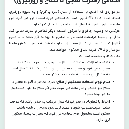
اسلامی (قدرت نمایی با سلاح و زورگیری)
در مواردی که اخاذی با استفاده از سلاح (سرد یا گرم) و به شیوه زورگیری
انجام شود، ماده ۶۱۷ قانون مجازات اسلامی مورد استناد قرار می گیرد. این
ماده به طور خاص به اعمال قدرت نمایی با سلاح اشاره دارد:
هرکس به وسیله چاقو و یا هرنوع اسلحه دیگر تظاهر یا قدرت نمایی کند
یا آن را وسیله مزاحمت اشخاص یا اخاذی یا تهدید قرار دهد یا با کسی
گلاویز شود در صورتی که از مصادیق محارب نباشد به حبس از شش ماه تا
دو سال و تا ۷۴ ضربه شلاق محکوم خواهد شد.
تفاوت ها و تشدید مجازات:
تشدید مجازات:
استفاده از سلاح به خودی خود موجب تشدید
مجازات می شود و مجازات حبس در این ماده از ۶ ماه تا ۲ سال است
که حداقل آن نسبت به ماده ۶۶۹ بیشتر است.
عدم لزوم استفاده مستقیم از سلاح:
صرف تظاهر یا قدرت نمایی با
سلاح نیز مشمول این ماده می شود، حتی اگر سلاح به طور مستقیم
به کار برده نشود.
ارتباط با محاربه:
در صورتی که عمل مرتکب به حدی باشد که موجب
سلب امنیت عمومی شود و قصد ترساندن مردم را داشته باشد،
ممکن است مشمول جرم محاربه قرار گیرد که مجازات بسیار سنگین
تری دارد.