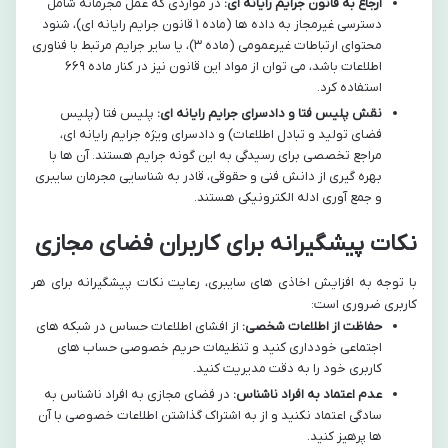
ارجاع به قانون جرایم رایانه ای:
در مواردی که عمل مجرمانه شامل
دسترسی غیرمجاز به داده ها (ماده ۱ قانون جرایم رایانه ای)، شنود
محتوای ارتباطات غیرعمومی (ماده ۳)، یا سایر جرایم مرتبط با فناوری
اطلاعات باشد، می توان از مواد این قانون نیز در کنار ماده ۶۶۹
استفاده کرد.
نقش پلیس فتا و دادسرای جرایم رایانه ای:
پلیس فتا (پلیس
فضای تولید و تبادل اطلاعات) و دادسرای ویژه جرایم رایانه ای،
مراجع تخصصی برای رسیدگی به این گونه جرایم هستند. آن ها با
بهره گیری از دانش فنی و حقوقی، قادر به شناسایی مجرمان سایبری
و جمع آوری ادله الکترونیکی هستند.
نکات پیشگیرانه برای کاربران فضای مجازی
با توجه به افزایش اخاذی های سایبری، رعایت نکات پیشگیرانه برای هر
کاربری ضروری است:
حفاظت از اطلاعات شخصی:
از افشای اطلاعات حساس در شبکه های
اجتماعی خودداری کنید و تنظیمات حریم خصوصی حساب های
کاربری خود را به دقت مدیریت کنید.
عدم اعتماد به افراد ناشناس:
در فضای مجازی به افراد ناشناس به
سادگی اعتماد نکنید و از به اشتراک گذاشتن اطلاعات خصوصی با آن
ها پرهیز کنید.