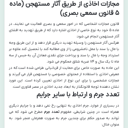
مجازات اخاذی از طریق آثار مستهجن (ماده
۵ قانون سمعی بصری)
قانون مجازات اشخاصی که در امور سمعی و بصری فعالیت می نمایند، در
ماده ۵ خود به نوع خاصی از اخاذی اشاره دارد که از طریق تهدید به افشای
آثار مستهجن انجام می شود:
هرکس آثار مستهجن را وسیله تهدید دیگری قرار دهد و از این طریق وجه
یا مال یا سند یا عمل نامشروعی را از وی مطالبه کند یا تحصیل کند علاوه بر
استرداد وجه یا مال یا سند و پرداخت جزای نقدی معادل آن به حبس از سه
ماه تا یک سال و ۷۴ ضربه شلاق محکوم می شود.
این ماده به صورت خاص برای حمایت از قربانیانی طراحی شده است که در
معرض اخاذی با استفاده از محتوای خصوصی یا مستهجن قرار می گیرند و
مجازات مشخصی را برای این نوع از اخاذی تعیین کرده است. این مورد
نشان دهنده توجه قانونگذار به ابعاد جدید اخاذی در عصر فناوری است.
تعدد جرم و ارتباط با سایر جرایم
در بسیاری از موارد، جرم اخاذی به تنهایی رخ نمی دهد و با جرایم دیگری
همراه است. در چنین شرایطی، مفهوم
تعدد جرم
مطرح می شود که می
تواند به صدور حکم برای چندین جرم به صورت همزمان منجر شود. به
عنوان مثال: