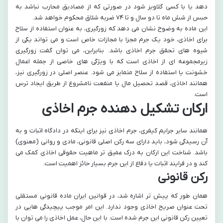
دهد یا با کسی گلاویز شود در صورتی که از مصادیق محارب نباشد به
حبس از شش ماه تا دو سال و تا ۷۴ ضربه شلاق محکوم خواهد شد.
این ماده به وضوح نشان می دهد که زورگیری، به عنوان استفاده از سلاح
برای اخاذی، خود یک جرم مجزا با مجازات خاص است و می تواند یکی از
شیوه های تحقق جرم اخاذی باشد. بنابراین، می توان گفت زورگیری
زیرمجموعه ای از اخاذی است که با ویژگی های خاصی از جمله اعمال
خشونت یا استفاده از سلاح متمایز می شود. عنصر اصلی در زورگیری نیز،
همانند اخاذی، قصد تحصیل مال یا منفعت نامشروع از طریق ایجاد ترس
است.
ارکان تشکیل دهنده جرم اخاذی
همانند سایر جرایم کیفری، جرم اخاذی نیز برای اینکه در دادگاه اثبات و به
آن رسیدگی شود، باید دارای سه رکن اصلی قانونی، مادی و روانی (معنوی)
باشد. شناخت این ارکان به درک عمیق تر ماهیت حقوقی اخاذی کمک می
کند و در فرایند اثبات یا دفاع از این جرم بسیار حائز اهمیت است.
رکن قانونی
همان طور که پیش تر اشاره شد، در قوانین ایران ماده قانونی مستقلی
تحت عنوان صریح اخاذی وجود ندارد. این امر موجب پیچیدگی هایی در
تعیین رکن قانونی این جرم شده است. با این حال، عمل اخاذی را می توان با