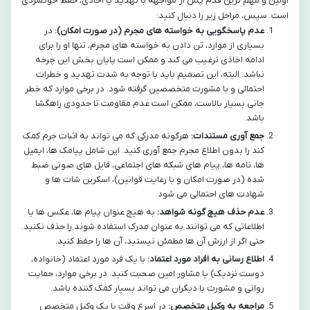
اولین و مهم ترین قدم پس از مواجهه با تهدید یا اخاذی، حفظ خونسردی
است. سپس، مراحل زیر را دنبال کنید:
عدم پاسخگویی به خواسته های مجرم (در صورت امکان):
در
بسیاری از موارد، تن دادن به خواسته های مجرم، تنها او را برای
ادامه اخاذی ترغیب می کند و ممکن است پایان بخش این چرخه
نباشد. البته، این تصمیم باید با توجه به شدت تهدید و خطرات
احتمالی و با مشورت متخصصین گرفته شود. در برخی موارد که خطر
جانی بسیار بالاست، ممکن است عدم مقاومت تا حدودی راهگشا
باشد.
جمع آوری مستندات:
هرگونه مدرکی که می تواند به اثبات جرم کمک
کند را بدون اطلاع مجرم جمع آوری کنید. این شامل پیامک ها، ایمیل
ها، نامه ها، پیام های شبکه های اجتماعی، فایل های صوتی ضبط
شده (در صورت امکان و با رعایت قوانین)، اسکرین شات ها و
شهادت های احتمالی می شود.
عدم حذف هیچ گونه شواهد:
به هیچ عنوان پیام ها، عکس ها یا
اطلاعاتی که می توانند به عنوان مدرک استفاده شوند را حذف نکنید.
حتی اگر از ارزش آن ها مطمئن نیستید، آن ها را حفظ کنید.
اطلاع رسانی به افراد مورد اعتماد:
با یک فرد مورد اعتماد (خانواده،
دوست نزدیک) یا مشاور امین صحبت کنید. در برخی موارد، حمایت
روانی و مشورت با دیگران می تواند بسیار کمک کننده باشد.
مراجعه به وکیل متخصص:
در اسرع وقت با یک وکیل متخصص