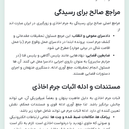
مراجع صالح برای رسیدگی
مراجع اصلی صالح برای رسیدگی به جرم اخاذی و زورگیری در ایران عبارت اند
از:
دادسرای عمومی و انقلاب:
این مرجع مسئول تحقیقات مقدماتی و
کشف جرم است. پرونده ابتدا در دادسرای محل وقوع جرم (یا محل
اقامت شاکی در برخی موارد) مطرح می شود.
ضابطین قضایی:
نهادهایی مانند پلیس آگاهی و پلیس فتا (در
جرایم سایبری) به عنوان بازوی اجرایی دادسرا عمل می کنند. آن ها
مسئول انجام تحقیقات، جمع آوری ادله، دستگیری متهمان و اجرای
دستورات قضایی هستند.
مستندات و ادله اثبات جرم اخاذی
اثبات جرم اخاذی به دلیل ماهیت پنهان و بعضاً غیرفیزیکی آن، می تواند
چالش برانگیز باشد. لذا جمع آوری ادله قوی و مستندات محکم، نقش
تعیین کننده ای دارد. ادله اثبات جرم می تواند شامل موارد زیر باشد:
پیامک ها، مکالمات ضبط شده و چت ها:
تمامی ارتباطات الکترونیکی
و صوتی که حاوی تهدید یا درخواست اخاذی است. لازم به ذکر است