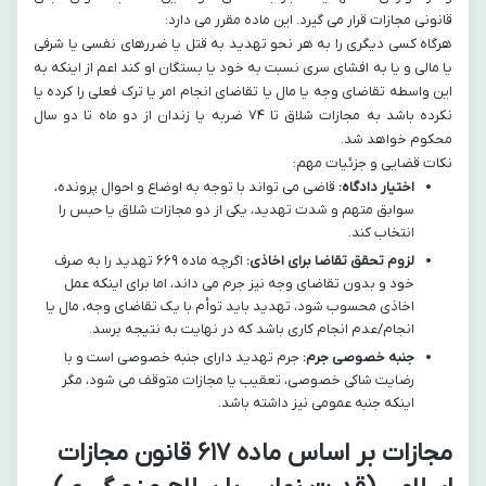
قانونی مجازات قرار می گیرد. این ماده مقرر می دارد:
هرگاه کسی دیگری را به هر نحو تهدید به قتل یا ضررهای نفسی یا شرفی
یا مالی و یا به افشای سری نسبت به خود یا بستگان او کند اعم از اینکه به
این واسطه تقاضای وجه یا مال یا تقاضای انجام امر یا ترک فعلی را کرده یا
نکرده باشد به مجازات شلاق تا ۷۴ ضربه یا زندان از دو ماه تا دو سال
محکوم خواهد شد.
نکات قضایی و جزئیات مهم:
اختیار دادگاه:
قاضی می تواند با توجه به اوضاع و احوال پرونده،
سوابق متهم و شدت تهدید، یکی از دو مجازات شلاق یا حبس را
انتخاب کند.
لزوم تحقق تقاضا برای اخاذی:
اگرچه ماده ۶۶۹ تهدید را به صرف
خود و بدون تقاضای وجه نیز جرم می داند، اما برای اینکه عمل
اخاذی محسوب شود، تهدید باید توأم با یک تقاضای وجه، مال یا
انجام/عدم انجام کاری باشد که در نهایت به نتیجه برسد.
جنبه خصوصی جرم:
جرم تهدید دارای جنبه خصوصی است و با
رضایت شاکی خصوصی، تعقیب یا مجازات متوقف می شود، مگر
اینکه جنبه عمومی نیز داشته باشد.
مجازات بر اساس ماده ۶۱۷ قانون مجازات