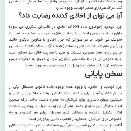
رضایت مندانه (اما در واقع فریب خورده) وادار به تسلیم مال یا وجه می
کند. در کلاهبرداری عنصر تهدید وجود ندارد.
آیا می توان از اخاذی کننده رضایت داد؟
جرم تهدید (موضوع ماده ۶۶۹ که اخاذی در قالب آن پیگیری می شود)
دارای جنبه خصوصی است و با رضایت شاکی خصوصی، تعقیب یا مجازات
متوقف می شود. اما در صورتی که جرم اخاذی با عناوین دیگری مانند
زورگیری همراه با قدرت نمایی با سلاح (ماده ۶۱۷) یا سرقت همراه باشد، این
جرایم دارای جنبه عمومی هستند و حتی با رضایت شاکی نیز ممکن است
جنبه عمومی آن توسط دادستان پیگیری شود و مجرم به مجازات حبس
محکوم گردد. لذا، مشورت با وکیل در این خصوص ضروری است.
سخن پایانی
جرم تهدید و اخاذی، با وجود عدم وجود ماده قانونی مستقل، یکی از
جرایم مهم و آسیب زای جامعه است که می تواند تبعات روانی، مالی و
حیثیتی جبران ناپذیری برای قربانیان به همراه داشته باشد. درک صحیح
ابعاد حقوقی این جرم، از جمله تمایز آن از تهدید صرف و زورگیری، شناخت
ارکان تشکیل دهنده و مجازات های مربوطه، برای هر شهروند و به
خصوص برای قربانیان احتمالی، از اهمیت بالایی برخوردار است.
آگاهی از نحوه پیگیری قضایی، جمع آوری مستندات لازم و مشورت با وکلای