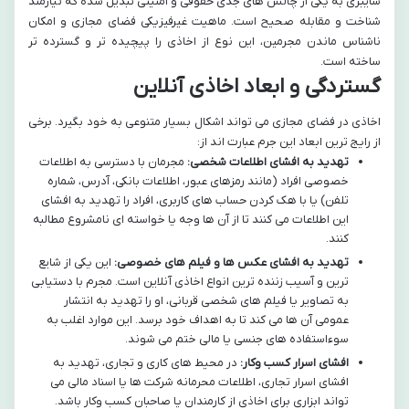
سایبری به یکی از چالش های جدی حقوقی و امنیتی تبدیل شده که نیازمند
شناخت و مقابله صحیح است. ماهیت غیرفیزیکی فضای مجازی و امکان
ناشناس ماندن مجرمین، این نوع از اخاذی را پیچیده تر و گسترده تر
ساخته است.
گستردگی و ابعاد اخاذی آنلاین
اخاذی در فضای مجازی می تواند اشکال بسیار متنوعی به خود بگیرد. برخی
از رایج ترین ابعاد این جرم عبارت اند از:
تهدید به افشای اطلاعات شخصی:
مجرمان با دسترسی به اطلاعات
خصوصی افراد (مانند رمزهای عبور، اطلاعات بانکی، آدرس، شماره
تلفن) یا با هک کردن حساب های کاربری، افراد را تهدید به افشای
این اطلاعات می کنند تا از آن ها وجه یا خواسته ای نامشروع مطالبه
کنند.
تهدید به افشای عکس ها و فیلم های خصوصی:
این یکی از شایع
ترین و آسیب زننده ترین انواع اخاذی آنلاین است. مجرم با دستیابی
به تصاویر یا فیلم های شخصی قربانی، او را تهدید به انتشار
عمومی آن ها می کند تا به اهداف خود برسد. این موارد اغلب به
سوءاستفاده های جنسی یا مالی ختم می شوند.
افشای اسرار کسب وکار:
در محیط های کاری و تجاری، تهدید به
افشای اسرار تجاری، اطلاعات محرمانه شرکت ها یا اسناد مالی می
تواند ابزاری برای اخاذی از کارمندان یا صاحبان کسب وکار باشد.