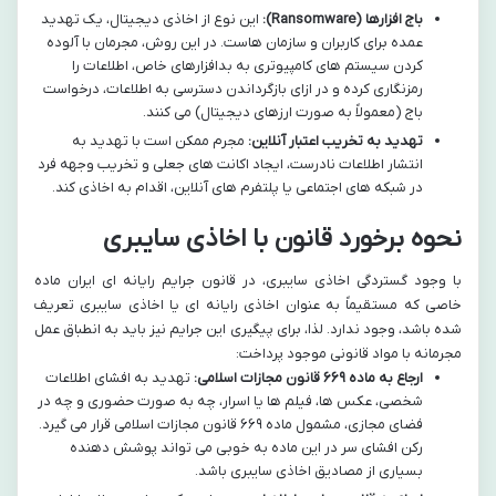
باج افزارها (Ransomware):
این نوع از اخاذی دیجیتال، یک تهدید
عمده برای کاربران و سازمان هاست. در این روش، مجرمان با آلوده
کردن سیستم های کامپیوتری به بدافزارهای خاص، اطلاعات را
رمزنگاری کرده و در ازای بازگرداندن دسترسی به اطلاعات، درخواست
باج (معمولاً به صورت ارزهای دیجیتال) می کنند.
تهدید به تخریب اعتبار آنلاین:
مجرم ممکن است با تهدید به
انتشار اطلاعات نادرست، ایجاد اکانت های جعلی و تخریب وجهه فرد
در شبکه های اجتماعی یا پلتفرم های آنلاین، اقدام به اخاذی کند.
نحوه برخورد قانون با اخاذی سایبری
با وجود گستردگی اخاذی سایبری، در قانون جرایم رایانه ای ایران ماده
خاصی که مستقیماً به عنوان اخاذی رایانه ای یا اخاذی سایبری تعریف
شده باشد، وجود ندارد. لذا، برای پیگیری این جرایم نیز باید به انطباق عمل
مجرمانه با مواد قانونی موجود پرداخت:
ارجاع به ماده ۶۶۹ قانون مجازات اسلامی:
تهدید به افشای اطلاعات
شخصی، عکس ها، فیلم ها یا اسرار، چه به صورت حضوری و چه در
فضای مجازی، مشمول ماده ۶۶۹ قانون مجازات اسلامی قرار می گیرد.
رکن افشای سر در این ماده به خوبی می تواند پوشش دهنده
بسیاری از مصادیق اخاذی سایبری باشد.