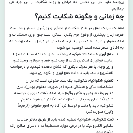
پرونده دارد. در این بخش، به مراحل و روند شکایت از این جرم می
پردازیم.
چه زمانی و چگونه شکایت کنیم؟
اهمیت سرعت عمل در طرح شکایت از اخاذی و زورگیری بسیار زیاد است.
هرچه زمان بیشتری از وقوع جرم بگذرد، ممکن است جمع آوری مستندات و
ادله دشوارتر شود. به محض وقوع جرم یا حتی در مراحل اولیه تهدید که
به اخاذی منجر شده است، توصیه می شود:
جمع آوری مستندات:
هرگونه پیامک، ایمیل، مکالمه ضبط شده (با
رعایت قوانین)، اسکرین شات از چت های فضای مجازی، رسیدهای
واریز وجه، یا هر مدرک دیگری که نشان دهنده تهدید یا درخواست
نامشروع باشد، باید با دقت جمع آوری و نگهداری شود.
تنظیم شکوائیه:
شکوائیه یک سند حقوقی است که در آن
مشخصات شاکی و متشاکی علیه (در صورت معلوم بودن)، شرح
دقیق واقعه، زمان و مکان وقوع جرم، ادله اثبات دعوی و خواسته
شاکی (تقاضای رسیدگی و مجازات مجرم) ذکر می شود. تنظیم
شکوائیه باید با دقت و توسط فرد آگاه به امور حقوقی (ترجیحاً
وکیل) صورت گیرد.
ثبت شکوائیه:
شکوائیه تنظیم شده باید از طریق دفاتر خدمات
قضایی الکترونیک یا در برخی موارد مستقیماً به دادسرای صالح ارائه
و ثبت شود.