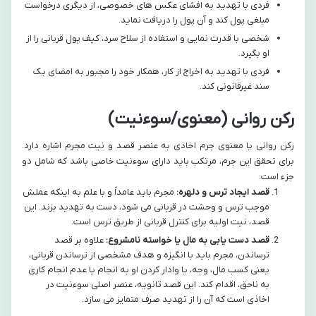
فردی با تهدید به افشای عکس های خصوصی، از دیگری درخواست
مبلغی پول کند و آن پول را دریافت نماید.
شخصی با قدرت نمایی و استفاده از سلاح سرد، کیف پول قربانی را از
او بگیرد.
فردی با تهدید به اخراج از کار، همکار خود را مجبور به امضای یک
سند غیرقانونی کند.
رکن روانی (معنوی/سوءنیت)
رکن روانی یا معنوی جرم اخاذی به عنصر قصد و نیت مجرم اشاره دارد.
برای تحقق این جرم، مرتکب باید دارای سوءنیت خاصی باشد که شامل دو
جزء است:
قصد ایجاد ترس و دلهره:
مجرم باید عامداً و با علم به اینکه عملش
موجب ترس و وحشت در قربانی می شود، دست به تهدید بزند. این
قصد، نیت اولیه برای کنترل قربانی از طریق ترس است.
قصد دست یابی به مال یا خواسته نامشروع:
علاوه بر قصد
ترساندن، مجرم باید با انگیزه و هدف مشخصی از ترساندن قربانی،
یعنی کسب مال، وجه، یا وادار کردن او به انجام یا عدم انجام کاری
به ناحق، اقدام کند. این قصد ثانویه، عنصر اصلی سوءنیت در
اخاذی است که آن را از تهدید صرف متمایز می سازد.