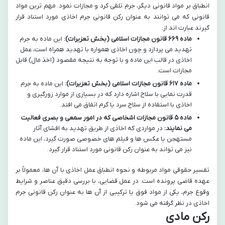
انطباق بر مواد قانونی دیگر، جرم تلقی کرد و مجازات نمود. مهم ترین مواد
قانونی که می توانند به عنوان رکن قانونی جرم اخاذی مورد استناد قرار
گیرند عبارت اند از:
ماده ۶۶۹ قانون مجازات اسلامی (بخش تعزیرات):
این ماده به جرم
تهدید می پردازد و چون اخاذی همواره با تهدید همراه است، عمل
اخاذی در قالب این ماده و با توجه به نتیجه مقصود (اخذ مال) قابل
مجازات است.
ماده ۶۱۷ قانون مجازات اسلامی (بخش تعزیرات):
این ماده به جرم
قدرت نمایی با سلاح اشاره دارد که در بسیاری از موارد زورگیری و
اخاذی با استفاده از سلاح سرد یا گرم اتفاق می افتد.
ماده ۵ قانون مجازات اشخاصی که در امور سمعی و بصری فعالیت
می نمایند:
در مواردی که اخاذی از طریق تهدید به افشای آثار
مستهجن یا عکس ها و فیلم های خصوصی صورت گیرد، این ماده
نیز می تواند به عنوان رکن قانونی مورد استناد قرار گیرد.
تفسیر حقوقی مواد مربوطه و نحوه انطباق عمل اخاذی با آن ها، معمولاً بر
عهده قاضی پرونده است. در عمل قضایی، با بررسی دقیق عناصر و شرایط
وقوع جرم، یکی از مواد فوق یا ترکیبی از آن ها به عنوان رکن قانونی جرم
اخاذی در نظر گرفته می شود.
رکن مادی