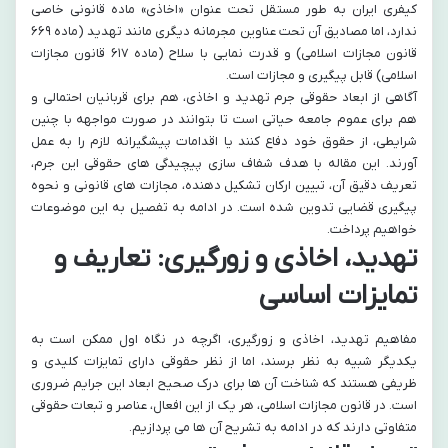
کیفری ایران به طور مستقل تحت عنوان «اخاذی» ماده قانونی خاصی
ندارد، اما مصادیق آن تحت عناوین مجرمانه دیگری مانند تهدید (ماده ۶۶۹
قانون مجازات اسلامی) و قدرت نمایی با سلاح (ماده ۶۱۷ قانون مجازات
اسلامی) قابل پیگیری و مجازات است.
آگاهی از ابعاد حقوقی جرم تهدید و اخاذی، هم برای قربانیان احتمالی و
هم برای عموم جامعه حیاتی است تا بتوانند در صورت مواجهه با چنین
شرایطی، از حقوق خود دفاع کنند یا اقدامات پیشگیرانه لازم را به عمل
آورند. این مقاله با هدف شفاف سازی پیچیدگی های حقوقی این جرم،
تعریف دقیق آن، تبیین ارکان تشکیل دهنده، مجازات های قانونی و نحوه
پیگیری قضایی تدوین شده است. در ادامه به تفصیل به این موضوعات
خواهیم پرداخت.
تهدید، اخاذی و زورگیری: تعاریف و
تمایزات اساسی
مفاهیم تهدید، اخاذی و زورگیری، اگرچه در نگاه اول ممکن است به
یکدیگر شبیه به نظر برسند، اما از نظر حقوقی دارای تمایزات کلیدی و
ظریفی هستند که شناخت آن ها برای درک صحیح ابعاد این جرایم ضروری
است. در قانون مجازات اسلامی، هر یک از این افعال، عناصر و تبعات حقوقی
متفاوتی دارند که در ادامه به تشریح آن ها می پردازیم.