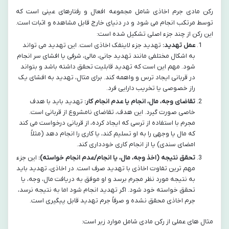
رکن مادی جرم اخاذی شامل مجموعه افعال و رفتارهای عینی است که
توسط مرتکب انجام می شود و در دنیای خارج قابل مشاهده و اثبات است.
این رکن از چند جزء اصلی تشکیل شده است:
عمل تهدید:
تهدید جزء لاینفک اخاذی است. این تهدید می تواند
به اشکال مختلفی مانند تهدید جانی، مالی، شرفی یا افشای سر انجام
شود. مهم این است که تهدید قابلیت تحقق داشته باشد و بتواند
در قربانی ایجاد ترس و واهمه کند. برای مثال، تهدید به افشای یک
راز خصوصی یا تخریب دارایی فرد.
تقاضای وجه، مال، انجام یا عدم انجام کار:
تهدید باید با هدف
خاصی صورت گیرد. این هدف، تقاضای نامشروع از قربانی است.
مجرم با استفاده از ترسی که ایجاد کرده، از قربانی درخواست می کند
که مال یا وجهی را به او تسلیم کند، یا کاری را انجام دهد (مثلاً
امضای سندی) یا از انجام کاری خودداری کند.
تحقق نتیجه (اخذ وجه، مال، یا انجام/عدم انجام خواسته):
این جزء
مهم ترین تفاوت اخاذی با تهدید صرف است. در اخاذی، تهدید باید
به نتیجه مورد نظر مجرم برسد و او موفق به دریافت مال، وجه، یا
تحقق خواسته خود شود. اگر تهدید انجام شود اما به نتیجه نرسد،
جرم اخاذی محقق نشده و صرفاً جرم تهدید قابل پیگیری است.
مثال های عملی از رکن مادی شامل موارد زیر است: