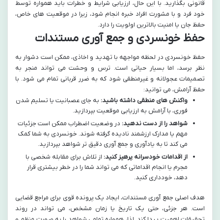
قانونی بگذارید. با این حال، ارزیابی شرایط و خطرات باید همواره توسط
خود فرد و با مشورت افراد خبره انجام شود، زیرا در موقعیت های خاص،
حفظ جان یا امنیت بالاترین اولویت را دارد.
حفظ خونسردی و جمع آوری مستندات
حفظ خونسردی در لحظه مواجهه با تهدید و اخاذی، ممکن است دشوار به
نظر برسد، اما بسیار حیاتی است. ترس و وحشت می تواند منجر به
تصمیمات عجولانه و غیرمنطقی شود که به ضرر قربانی تمام می شود. با
حفظ آرامش، می توانید:
واکنش های منطقی داشته باشید:
به جای عصبانیت یا تسلیم شدن
فوری، با آرامش به ارزیابی موقعیت بپردازید.
شواهد را از دست ندهید:
در وضعیت اضطراب ممکن است جزئیات
مهم یا مدارک ارزشمند نادیده گرفته شوند. خونسردی به شما کمک
می کند تا به یادآوری و جمع آوری دقیق تر شواهد بپردازید.
از اقدامات خودسرانه پرهیز کنید:
از تلاش برای مقابله شخصی با
مجرم یا انجام اقداماتی که می تواند شما را در خطر بیشتری قرار
دهد، خودداری کنید.
هدف اصلی جمع آوری مستندات، ایجاد یک پرونده قوی برای مراجع قضایی
است. هر جزئی، حتی یک تاریخ یا زمان مشخص، می تواند در روند
تحقیقات اهمیت پیدا کند. لذا، همواره تمامی شواهد را به صورت منظم و