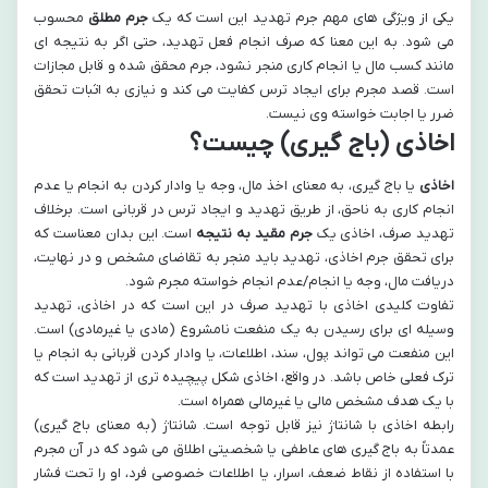
یکی از ویژگی های مهم جرم تهدید این است که یک
جرم مطلق
محسوب
می شود. به این معنا که صرف انجام فعل تهدید، حتی اگر به نتیجه ای
مانند کسب مال یا انجام کاری منجر نشود، جرم محقق شده و قابل مجازات
است. قصد مجرم برای ایجاد ترس کفایت می کند و نیازی به اثبات تحقق
ضرر یا اجابت خواسته وی نیست.
اخاذی (باج گیری) چیست؟
اخاذی
یا باج گیری، به معنای اخذ مال، وجه یا وادار کردن به انجام یا عدم
انجام کاری به ناحق، از طریق تهدید و ایجاد ترس در قربانی است. برخلاف
تهدید صرف، اخاذی یک
جرم مقید به نتیجه
است. این بدان معناست که
برای تحقق جرم اخاذی، تهدید باید منجر به تقاضای مشخص و در نهایت،
دریافت مال، وجه یا انجام/عدم انجام خواسته مجرم شود.
تفاوت کلیدی اخاذی با تهدید صرف در این است که در اخاذی، تهدید
وسیله ای برای رسیدن به یک منفعت نامشروع (مادی یا غیرمادی) است.
این منفعت می تواند پول، سند، اطلاعات، یا وادار کردن قربانی به انجام یا
ترک فعلی خاص باشد. در واقع، اخاذی شکل پیچیده تری از تهدید است که
با یک هدف مشخص مالی یا غیرمالی همراه است.
رابطه اخاذی با شانتاژ نیز قابل توجه است. شانتاژ (به معنای باج گیری)
عمدتاً به باج گیری های عاطفی یا شخصیتی اطلاق می شود که در آن مجرم
با استفاده از نقاط ضعف، اسرار، یا اطلاعات خصوصی فرد، او را تحت فشار