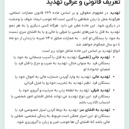
تعریف قانونی و عرفی تهدید
تهدید
در مفهوم حقوقی و بر اساس ماده ۶۶۹ قانون مجازات اسلامی،
هرگونه عمل یا بیان شفاهی یا کتبی است که موجب ایجاد خوف یا وحشت
در دیگری شود. این ماده مقرر می دارد: هرگاه کسی دیگری را به هر نحو
تهدید به قتل یا ضررهای نفسی یا شرفی یا مالی و یا به افشای سری نسبت
به خود یا بستگان او کند… به مجازات شلاق تا ۷۴ ضربه یا زندان از دو ماه
تا دو سال محکوم خواهد شد.
انواع تهدید بر اساس این ماده شامل موارد زیر است:
تهدید جانی (نفسی):
تهدید به قتل یا آسیب جسمانی به خود یا
بستگان فرد. به عنوان مثال، تهدید به ضرب و جرح یا قتل فرد یا
اعضای خانواده او.
تهدید مالی:
تهدید به وارد آوردن خسارت مالی به اموال خود یا
بستگان فرد. نظیر تهدید به تخریب خودرو یا منزل قربانی.
تهدید شرفی:
تهدید به لطمه زدن به حیثیت و آبروی خود یا
بستگان فرد. این نوع تهدید می تواند شامل افشای امور شخصی یا
انتساب اکاذیب باشد.
تهدید به افشای سر:
تهدید به برملا کردن اسرار خصوصی فرد یا
بستگان او. این اسرار ممکن است مربوط به زندگی شخصی، شغلی یا
مالی باشد که افشای آن ها موجب ضرر و زیان یا آبروریزی شود.