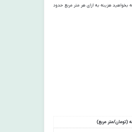
 اگر فقط پلان و نقشه بخواهید هزینه به ازای هر متر مربع حدود
ه (تومان/متر مربع)