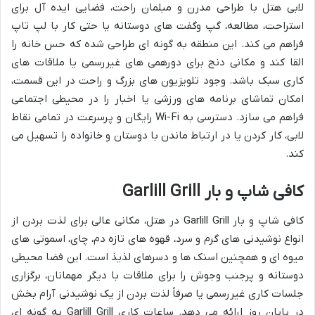
لابی هتل با طراحی مدرن و مبلمان راحت، فضایی ایده آل برای
استراحت، مطالعه، گپ وگفت های دوستانه یا حتی کار با لپ تاپ
فراهم می کند. این منطقه به گونه ای طراحی شده که حس خانه را
القا کند و مکانی دنج برای دورهمی های غیررسمی یا ملاقات های
کاری سبک باشد. وجود تلویزیون های بزرگ و راحت در این قسمت،
امکان تماشای برنامه های ورزشی یا اخبار را در محیطی اجتماعی
فراهم می سازد. دسترسی به Wi-Fi رایگان و پرسرعت در تمامی نقاط
لابی، کار کردن یا در ارتباط ماندن با دوستان و خانواده را تسهیل می
کند.
کافی شاپ و بار Garlill Grill
کافی شاپ و بار Garlill Grill در هتل، مکانی عالی برای لذت بردن از
انواع نوشیدنی های گرم و سرد، قهوه های تازه دم، چای، اسموتی های
میوه ای و همچنین اسنک ها و دسرهای لذیذ است. این فضا محیطی
دوستانه و پرجنب وجوش را برای ملاقات با دیگر مهمانان، برگزاری
جلسات کاری غیررسمی یا صرفاً لذت بردن از یک نوشیدنی آرام بخش
در پایان روز ارائه می دهد. ساعات کاری Garlill Grill به گونه ای