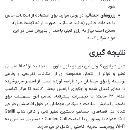
شود.
رزروهای احتمالی:
در برخی موارد، برای استفاده از امکانات خاص
یا خدمات جانبی (مانند ماساژ در صورت ارائه توسط هتل)،
ممکن است نیاز به رزرو قبلی باشد. از پذیرش هتل در این
مورد سؤال کنید.
نتیجه گیری
هتل هیلتون گاردن این تورنتو داون تاون با تعهد به ارائه اقامتی بی
نظیر و فراتر از انتظار، مجموعه ای از امکانات تفریحی و رفاهی
برجسته را برای مهمانان خود فراهم آورده است. از استخر سرپوشیده
با دمای کنترل شده و جکوزی آرامش بخش گرفته تا مرکز تناسب
اندام ۲۴ ساعته با تجهیزات پیشرفته، تمامی این تسهیلات برای
تضمین آسایش، سلامت و سرگرمی مهمانان در طول اقامتشان طراحی
شده اند. فضاهای اجتماعی دلنشین نظیر لابی و کافی شاپ Garlill
Grill، همراه با رستوران با کیفیت Garden Grill و دسترسی سراسری به
Wi-Fi پرسرعت، تجربه اقامتی را کامل تر می سازند.