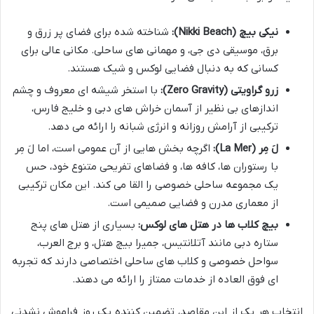
نیکی بیچ (Nikki Beach):
شناخته شده برای فضای پر زرق و
برق، موسیقی دی جی، و مهمانی های ساحلی. مکانی عالی برای
کسانی که به دنبال فضایی لوکس و شیک هستند.
زرو گراویتی (Zero Gravity):
با استخر شیشه ای معروف و چشم
اندازهای بی نظیر از آسمان خراش های دبی و خلیج فارس،
ترکیبی از آرامش روزانه و انرژی شبانه را ارائه می دهد.
لَ مِر (La Mer):
اگرچه بخش هایی از آن عمومی است، اما لَ مِر
با رستوران ها، کافه ها، و فضاهای تفریحی متنوع خود، حس
یک مجموعه ساحلی خصوصی را القا می کند. این مکان ترکیبی
از معماری مدرن و فضایی صمیمی است.
بیچ کلاب ها در هتل های لوکس:
بسیاری از هتل های پنج
ستاره دبی مانند آتلانتیس، جمیرا بیچ هتل، و برج العرب،
سواحل خصوصی و کلاب های ساحلی اختصاصی دارند که تجربه
ای فوق العاده از خدمات ممتاز را ارائه می دهند.
انتخاب هر یک از این مقاصد، تضمین کننده یک روز فراموش نشدنی