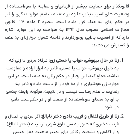
قانونگذار برای حمایت بیشتر از قربانیان و مقابله با سوءاستفاده از
وضعیت های آسیب پذیر، علاوه بر عنف مستقیم، موارد دیگری را نیز
در حکم زنای به عنف قرار داده است. تبصره ۲ ماده ۲۲۴ قانون
مجازات اسلامی مصوب سال ۱۳۹۲ به صراحت به این موارد اشاره
دارد که از اهمیت بالایی برخوردارند و دامنه شمول جرم زنای به عنف
را گسترش می دهند:
زنا در حال بیهوشی، خواب یا مستی زن:
هرگاه مردی با زنی که
به دلیل بیهوشی، خواب یا مستی، قادر به ابراز اراده و مقاومت
نباشد، جماع کند، این رفتار در حکم زنای به عنف است. در این
موارد، زن هوشیاری و اراده خود را از دست داده و قادر به
رضایت یا عدم رضایت نیست و در نتیجه، هرگونه رابطه جنسی
با او، به معنای سوءاستفاده از ضعف او و در حکم عنف تلقی
می شود.
زنا از طریق اغفال و فریب دادن دختر نابالغ:
اگر مردی با اغفال و
فریب دختری که هنوز به سن بلوغ شرعی نرسیده (دختر نابالغ)
و از آگاهی و تشخیص کافی برای تمییز ماهیت عمل جنسی