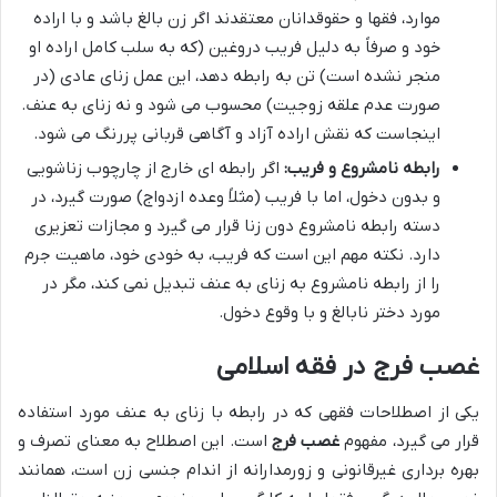
موارد، فقها و حقوقدانان معتقدند اگر زن بالغ باشد و با اراده
خود و صرفاً به دلیل فریب دروغین (که به سلب کامل اراده او
منجر نشده است) تن به رابطه دهد، این عمل زنای عادی (در
صورت عدم علقه زوجیت) محسوب می شود و نه زنای به عنف.
اینجاست که نقش اراده آزاد و آگاهی قربانی پررنگ می شود.
رابطه نامشروع و فریب:
اگر رابطه ای خارج از چارچوب زناشویی
و بدون دخول، اما با فریب (مثلاً وعده ازدواج) صورت گیرد، در
دسته رابطه نامشروع دون زنا قرار می گیرد و مجازات تعزیری
دارد. نکته مهم این است که فریب، به خودی خود، ماهیت جرم
را از رابطه نامشروع به زنای به عنف تبدیل نمی کند، مگر در
مورد دختر نابالغ و با وقوع دخول.
غصب فرج در فقه اسلامی
یکی از اصطلاحات فقهی که در رابطه با زنای به عنف مورد استفاده
قرار می گیرد، مفهوم
غصب فرج
است. این اصطلاح به معنای تصرف و
بهره برداری غیرقانونی و زورمدارانه از اندام جنسی زن است، همانند