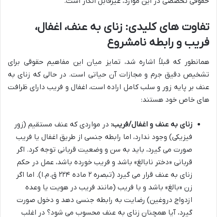
حقوقی تخصصی در این موارد، غیرقابل انکار است.
تفاوت های کلیدی: زنای به عنف، اغفال،
فریب و رابطه نامشروع
همانطور که قبلاً اشاره شد، تمایز میان این مفاهیم حقوقی برای
تشخیص دقیق جرم و مجازات آن حیاتی است. در حالی که زنای به
عنف بر پایه زور و سلب کامل اراده است، اغفال و فریب دارای ظرافت
های خاص خود هستند:
زنای به عنف و اغفال/فریب:
در مواردی که عنف مستقیم (زور
فیزیکی) وجود ندارد، اما رابطه جنسی از طریق اغفال یا فریب
صورت می گیرد، باید به سن و وضعیت قربانی توجه کرد. اگر
قربانی «دختر نابالغ» باشد و فریب خورده باشد، عمل در حکم
زنای به عنف قرار می گیرد (تبصره ۲ ماده ۲۲۴ ق.م.ا). اما اگر
زن «بالغ» باشد و با فریب (مانند فریب در هویت یا وعده
ازدواج دروغین) رضایت به رابطه جنسی دهد و دخول صورت
گیرد، آیا همچنان زنای به عنف محسوب می شود؟ در اغلب