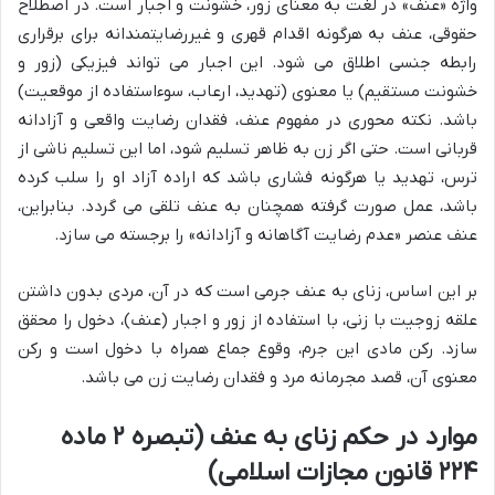
واژه «عنف» در لغت به معنای زور، خشونت و اجبار است. در اصطلاح
حقوقی، عنف به هرگونه اقدام قهری و غیررضایتمندانه برای برقراری
رابطه جنسی اطلاق می شود. این اجبار می تواند فیزیکی (زور و
خشونت مستقیم) یا معنوی (تهدید، ارعاب، سوءاستفاده از موقعیت)
باشد. نکته محوری در مفهوم عنف، فقدان رضایت واقعی و آزادانه
قربانی است. حتی اگر زن به ظاهر تسلیم شود، اما این تسلیم ناشی از
ترس، تهدید یا هرگونه فشاری باشد که اراده آزاد او را سلب کرده
باشد، عمل صورت گرفته همچنان به عنف تلقی می گردد. بنابراین،
عنف عنصر «عدم رضایت آگاهانه و آزادانه» را برجسته می سازد.
بر این اساس، زنای به عنف جرمی است که در آن، مردی بدون داشتن
علقه زوجیت با زنی، با استفاده از زور و اجبار (عنف)، دخول را محقق
سازد. رکن مادی این جرم، وقوع جماع همراه با دخول است و رکن
معنوی آن، قصد مجرمانه مرد و فقدان رضایت زن می باشد.
موارد در حکم زنای به عنف (تبصره ۲ ماده
۲۲۴ قانون مجازات اسلامی)