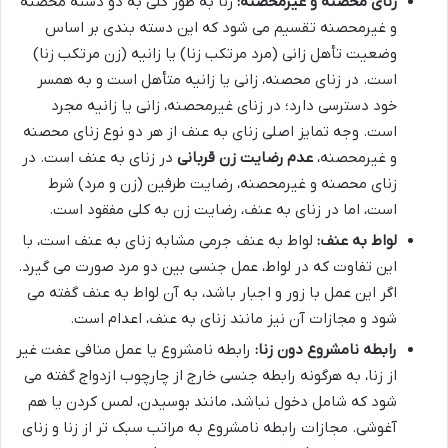
زنای محصنه و غیرمحصنه:
زنا به طور کلی به دو دسته محصنه
و غیرمحصنه تقسیم می شود که این دسته بندی بر اساس
وضعیت تأهل زانی (مرد مرتکب زنا) یا زانیه (زن مرتکب زنا)
است. در زنای محصنه، زانی یا زانیه متأهل است و به همسر
خود دسترسی دارد؛ در زنای غیرمحصنه، زانی یا زانیه مجرد
است. وجه تمایز اصلی زنای به عنف از هر دو نوع زنای محصنه
و غیرمحصنه،
عدم رضایت زن قربانی
در زنای به عنف است. در
زنای محصنه و غیرمحصنه، رضایت طرفین (زن و مرد) شرط
است، اما در زنای به عنف، رضایت زن به کلی مفقود است.
لواط به عنف:
لواط به عنف جرمی مشابه زنای به عنف است، با
این تفاوت که در لواط، عمل جنسی بین دو مرد صورت می گیرد.
اگر این عمل با زور و اجبار باشد، به آن لواط به عنف گفته می
شود و مجازات آن نیز مانند زنای به عنف، اعدام است.
رابطه نامشروع دون زنا:
رابطه نامشروع یا عمل منافی عفت غیر
از زنا، به هرگونه رابطه جنسی خارج از چارچوب ازدواج گفته می
شود که شامل دخول نباشد، مانند بوسیدن، لمس کردن یا هم
آغوشی. مجازات رابطه نامشروع به مراتب سبک تر از زنا و زنای