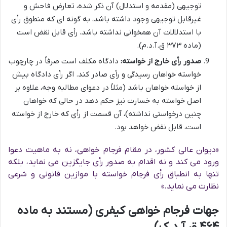
توجیهی (مقدمه و استدلال) آن ذکر شده، تعارض فاحش و
غیرقابل توجیهی وجود داشته باشد، به گونه ای که منطوق رأی
با استدلالات آن همخوانی نداشته باشد، رأی قابل نقض است
(ماده ۳۷۳ ق.آ.د.م).
صدور رأی خارج از خواسته:
دادگاه مکلف است صرفاً در چارچوب
خواسته خواهان رسیدگی و رأی صادر کند. اگر رأی دادگاه بیش
از خواسته خواهان باشد (مثلاً در دعوای مطالبه وجه، علاوه بر
اصل خواسته به خسارت نیز حکم دهد در حالی که خواهان
چنین درخواستی نداشته)، آن قسمت از رأی که خارج از خواسته
است، قابل نقض خواهد بود.
«دیوان عالی کشور، در مقام فرجام خواهی، نه به ماهیت دعوا
ورود می کند و نه اقدام به صدور رأی جایگزین می نماید، بلکه
تنها به انطباق رأی فرجام خواسته با موازین قانونی و شرعی
نظارت می نماید.»
جهات فرجام خواهی کیفری (مستند به ماده
۴۶۴ ق.آ.د.ک)