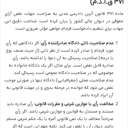
۳۷۱ ق.آ.د.م)
ماده ۳۷۱ قانون آیین دادرسی مدنی به صراحت، جهات نقض آرای
حقوقی در دیوان عالی کشور را بیان کرده است. شناخت دقیق این
جهات برای تنظیم دادخواست فرجام خواهی مؤثر، ضروری است:
عدم صلاحیت ذاتی دادگاه صادرکننده رأی:
اگر دادگاهی که رأی
مورد فرجام را صادر کرده است، از نظر ذاتی (از حیث صنف، نوع
یا درجه) صلاحیت رسیدگی به آن دعوا را نداشته باشد، رأی
صادره قابل نقض است. برای مثال، اگر یک دادگاه خانواده به
موضوعی که در صلاحیت دادگاه عمومی است رسیدگی کند.
عدم صلاحیت محلی (جغرافیایی) دادگاه تنها در صورتی موجب
نقض می شود که خوانده در مرحله بدوی و در مهلت قانونی به
آن ایراد کرده باشد.
مخالفت رأی با موازین شرعی و مقررات قانونی:
رأی صادره باید
مستند و مستدل به قوانین و موازین شرعی باشد. اگر رأی
صراحتاً مخالف با یک نص قانونی آمره یا یک حکم شرعی مسلم
باشد، دیوان آن را نقض می کند. نکته مهم این است که اگر