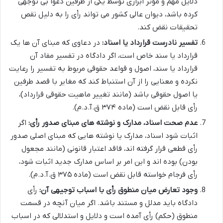
دلایل مهم و مؤثر ابرازی توسط یکی از طرفین دعوا بی توجهی
کرده باشد، دیوان عالی کشور می تواند رأی را به دلیل نقص
تحقیقات نقض کند.
تفسیر نادرست قرارداد یا اسناد:
در دعاوی که مبنای آن ها یک
قرارداد یا سند خاص است، اگر دادگاه در تفسیر مفاد آن
قرارداد یا سند، اصول و قواعد حقوقی مربوط به تفسیر را رعایت
نکرده و معنایی را از آن استنباط کند که مغایر با قصد طرفین
یا اصول حقوقی باشد (مانند تغییر ماهیت حقوقی قرارداد)،
رأی قابل نقض است (ماده ۳۷۴ ق.آ.د.م).
عدم صحت اسناد، مدارک و نوشته های مبنای صدور رأی:
اگر
اثبات شود اسناد، مدارک یا نوشته هایی که مبنای اصلی صدور
رأی قطعی قرار گرفته اند، فاقد اعتبار قانونی (مانند مجعول
بودن) بوده اند و این امر بر اساس مدارک جدید اثبات شود،
رأی فرجام خواسته قابل نقض است (ماده ۳۷۵ ق.آ.د.م).
وجود تعارض میان منطوق رأی با اسباب توجیهی آن:
رأی
دادگاه باید مدلل و مستند باشد. اگر میان آنچه در قسمت
منطوق (حکم) رأی آمده است و دلایل و استدلالی که در اسباب