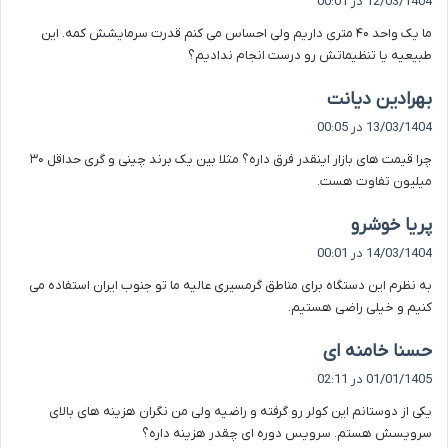
12/03/1404 در 00:01
ت
ما یک واحد ۴۰ متری داریم ولی احساس می کنم قدرت سرمایشش کمه. این
:
طبیعیه یا تنظیماتش رو درست انجام ندادیم؟
گ
بهرادین دیانت
ف
13/03/1404 در 00:05
ت
چرا قیمت های بازار اینقدر فرق داره؟ مثلا بین یک برند چینی و گری حداقل ۳۰
:
میلیون تفاوت هست.
گ
پریا خوشرو
ف
14/03/1404 در 00:01
ت
به نظرم این دستگاه برای مناطق گرمسیری عالیه ما تو جنوب ایران استفاده می
:
کنیم و خیلی راضی هستیم.
گ
حسنا خامنه ای
ف
01/01/1405 در 02:11
ت
یکی از دوستانم این کولر رو گرفته و راضیه ولی من نگران هزینه های بالای
:
سرویسش هستم. سرویس دوره ای چقدر هزینه داره؟