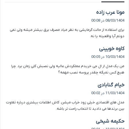
گ
مونا عرب زاده
ف
08/03/1404 در 00:08
ت
برای استفاده از حالت گرمایشی به نظر میاد مصرف برق بیشتر میشه ولی نمی
:
دونم آیا واقعیته یا نه.
گ
کاوه خویینی
ف
10/03/1404 در 00:05
ت
من یک مدل از ال جی خریدم عملکردش عالیه ولی نصبش کلی زمان برد. چرا
:
هیچ کس نمیگه چقدر پروسه نصب مهمه؟
گ
خیام گنابادی
ف
11/03/1404 در 00:02
ت
مدل های اقتصادی خیلی زود خراب میشن. کاش اطلاعات بیشتری درباره تفاوت
:
بین برندها می دادید تا انتخاب راحت تر باشه.
گ
حکیمه شیخی
ف