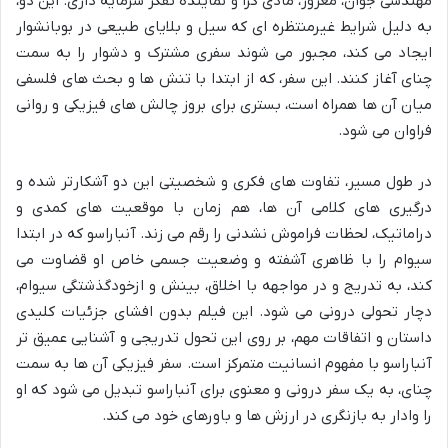
مهندسی جوان، مغرور، مادی گرا و نماینده تفکر سرمایه داری. این دو،
به دلیل شرایط غیرمنتظره ای که سیل و بلایای طبیعی در بوبانشوار
ایجاد می کند، مجبور می شوند سفری مشترک و دشوار را به سمت
چنای آغاز کنند. این سفر، که از ابتدا با تنش ها و بحث های فلسفی
میان آن ها همراه است، بستری برای بروز چالش های فیزیکی و روانی
فراوان می شود.
در طول مسیر، تفاوت های فکری و شخصیتی این دو آشکارتر شده و
درگیری های کلامی آن ها، هم زمان با موقعیت های کمدی و
دراماتیک، لحظات فراموش نشدنی را رقم می زند. آنباراسو که در ابتدا
سیوام را با ظاهری آشفته و وضعیت جسمی خاص او قضاوت می
کند، به تدریج و در مواجهه با اخلاق، بینش و ازخودگذشتگی سیوام،
دچار تحولی درونی می شود. این فیلم بدون افشای جزئیات کلیدی
داستان و اتفاقات مهم، بر روی این تحول تدریجی و آشنایی عمیق تر
آنباراسو با مفهوم انسانیت متمرکز است. سفر فیزیکی آن ها به سمت
چنای، به یک سفر درونی و معنوی برای آنباراسو تبدیل می شود که او
را وادار به بازنگری در ارزش ها و باورهای خود می کند.