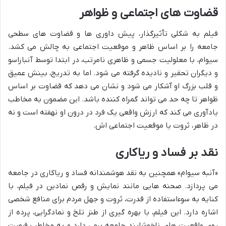
قضاوت های اجتماعی و ظواهر
فیلم به شکلی تأثیرگذار، پیش داوری ها و قضاوت های سطحی
جامعه را بر اساس ظاهر و موقعیت اجتماعی به چالش می کشد.
سیوام، با معلولیت جسمی و ظاهری نامرتب، در ابتدا توسط آنباراسو
و دیگران تحقیر و نادیده گرفته می شود. اما به تدریج، بینش عمیق
و قلب بزرگ او آشکار می شود و نشان می دهد که قضاوت بر اساس
ظواهر تا چه حد می تواند گمراه کننده باشد. این مضمون به مخاطب
یادآوری می کند که ارزش واقعی یک فرد در درون او نهفته است و نه
در ظاهر، ثروت یا موقعیت اجتماعی اش.
نقد بر فساد و ریاکاری
«آنبه سیوام» همچنین به نقد هوشمندانه فساد و ریاکاری در جامعه
می پردازد. صحنه هایی مانند نمایش و رقص نمادین در فیلم، با
کنایه به سوءاستفاده از قدرت، ثروت و جهل مردم برای منافع شخصی
اشاره دارد. این فیلم، با بهره گیری از طنز تلخ و نمادگرایی، پرده از
روی واقعیت های ناخوشایند جامعه برمی دارد و به مخاطب فرصت