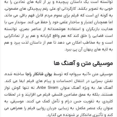
توانسته است یک داستان پیچیده و پر از لایه های نمادین را به
خوبی به تصویر بکشد. کارگردانی او، علی رغم پیچیدگی های مضمونی،
به گونه ای است که فیلم برای عموم مردم قابل فهم باقی می ماند،
اما همچنان اعتبار و ساختار علمی خود را حفظ می کند. سوندار سی با
هدایت بازیگران و استفاده هوشمندانه از عناصر بصری، توانسته
است فضایی را خلق کند که هم واقع گرایانه و هم پر از نمادگرایی
است و به مخاطب امکان می دهد تا هم از داستان لذت ببرد و هم
به لایه های پنهان آن پی ببرد.
موسیقی متن و آهنگ ها
موسیقی متن «آنبه سیوام» که توسط
یوان شانکار راجا
ساخته شده،
نقش بسزایی در انتقال احساسات و پیام های فیلم ایفا می کند.
آهنگ ها، به ویژه آهنگ عنوان Anbe Sivam، نه تنها گوش نواز
هستند، بلکه به عمق مضامین فلسفی فیلم می افزایند و در لحظات
کلیدی، به تقویت حس درام و تأمل کمک می کنند. موسیقی، به
عنوان یک عنصر مکمل، به زیبایی جریان روایی فیلم را همراهی می
کند و تأثیری ماندگار بر شنونده می گذارد.