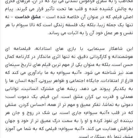
مخاطب را به سفری فراموش نشدنی می برد که در آن، مرزهای فکری
به چالش کشیده شده و قلب ها تحت تأثیر قرار می گیرند. پیام
اصلی فیلم، که در عنوان آن خلاصه شده است –
عشق خداست
– نه
تنها یک جمله زیبا، بلکه یک فلسفه زندگی است که نالا سیوام با هر
نفس و هر عمل خود آن را به اثبات می رساند.
این شاهکار سینمایی، با بازی های استادانه، فیلمنامه ای
هوشمندانه و کارگردانی دقیق، نه تنها اثری ماندگار در کارنامه کمال
حسن است، بلکه به عنوان یکی از مهم ترین فیلم های تاریخ سینمای
هند نیز شناخته می شود. «آنبه سیوام» به ما یادآوری می کند که
فارغ از اعتقادات، جایگاه اجتماعی و ظواهر بیرونی، آنچه انسان ها را
به یکدیگر پیوند می دهد، ریشه های مشترک انسانیت، توانایی
همدلی و قدرت بی کران عشق است. این فیلم، یک دعوت است؛
دعوتی به تماشا، تفکر عمیق و مهم تر از همه، احساس کردن. عشقی
که در قلب «آنبه سیوام» جاری است، بی شک در روح و جان هر
بیننده ای نفوذ کرده و او را به سمت درک عمیق تر از خود و جهان
اطرافش هدایت می کند. «آنبه سیوام»؛ فیلمی که به شما می آموزد
عشق، تنها راه رستگاری است.