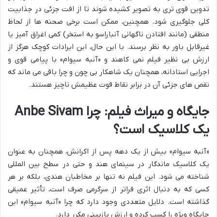
تدوین قوی تری به تصویر کشیده شوند تا از افت جزئی در جذابیت
کلی جلوگیری شود. همچنین، ممکن است برخی صحنه ها از لحاظ
منطقی (مانند افتادن ناگهانی آنباراسو به استخر) کمی اغراق آمیز یا
غیرقابل باور به نظر برسند. با این حال، این ایرادات کوچک هرگز از
ارزش بی نظیر فیلم نمی کاهند و «آنبه سیوام» با پیامی قوی و
اجرایی استادانه، همچنان یک شاهکار بی چون و چرا باقی می ماند که
نقص های جزئی آن در برابر نقاط قوت عظیمش ناچیز هستند.
جایگاه و میراث فیلم: چرا Anbe Sivam
یک کلاسیک است؟
«آنبه سیوام» بیش از یک دهه پس از اکرانش، همچنان به عنوان
یک کلاسیک ماندگار در سینمای هند و حتی در سطح بین المللی
شناخته می شود. این فیلم نه تنها بر مخاطبان هندی، بلکه بر هر
کسی که به دنبال اثری فراتر از سرگرمی صرف است، تأثیر عمیقی
گذاشته است. دلایل متعددی وجود دارد که چرا «آنبه سیوام» این
جایگاه ویژه را کسب کرده و ارزش بازبینی مکرر دارد.