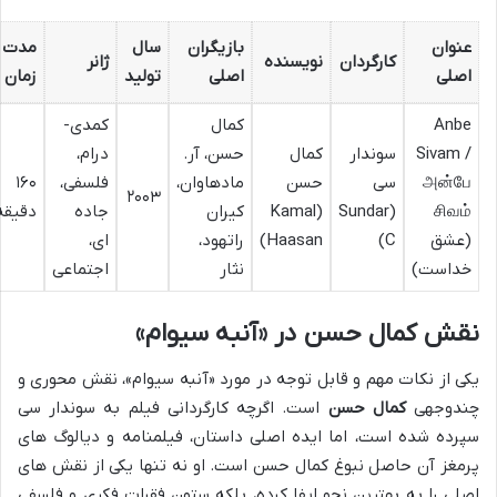
عنوان
بازیگران
سال
مدت
کارگردان
نویسنده
ژانر
اصلی
اصلی
تولید
زمان
Anbe
کمال
کمدی-
Sivam /
سوندار
کمال
حسن، آر.
درام،
அன்பே
سی
حسن
مادهاوان،
فلسفی،
۱۶۰
۲۰۰۳
சிவம்
(Sundar
(Kamal
کیران
جاده
دقیقه
(عشق
C)
Haasan)
راتهود،
ای،
خداست)
نثار
اجتماعی
نقش کمال حسن در «آنبه سیوام»
یکی از نکات مهم و قابل توجه در مورد «آنبه سیوام»، نقش محوری و
چندوجهی
کمال حسن
است. اگرچه کارگردانی فیلم به سوندار سی
سپرده شده است، اما ایده اصلی داستان، فیلمنامه و دیالوگ های
پرمغز آن حاصل نبوغ کمال حسن است. او نه تنها یکی از نقش های
اصلی را به بهترین نحو ایفا کرده، بلکه ستون فقرات فکری و فلسفی