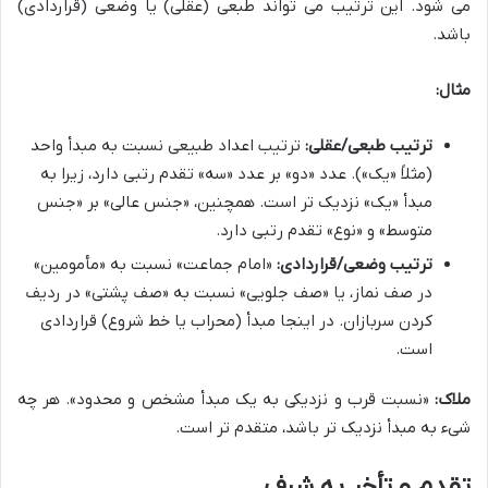
می شود. این ترتیب می تواند طبعی (عقلی) یا وضعی (قراردادی)
باشد.
مثال:
ترتیب طبعی/عقلی:
ترتیب اعداد طبیعی نسبت به مبدأ واحد
(مثلاً «یک»). عدد «دو» بر عدد «سه» تقدم رتبی دارد، زیرا به
مبدأ «یک» نزدیک تر است. همچنین، «جنس عالی» بر «جنس
متوسط» و «نوع» تقدم رتبی دارد.
ترتیب وضعی/قراردادی:
«امام جماعت» نسبت به «مأمومین»
در صف نماز، یا «صف جلویی» نسبت به «صف پشتی» در ردیف
کردن سربازان. در اینجا مبدأ (محراب یا خط شروع) قراردادی
است.
ملاک:
«نسبت قرب و نزدیکی به یک مبدأ مشخص و محدود». هر چه
شیء به مبدأ نزدیک تر باشد، متقدم تر است.
تقدم و تأخر به شرف