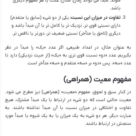
شوند. مبدأ می تواند زمان، مکان، علت، یا هر مفهوم دیگری
باشد.
تفاوت در میزان این نسبت:
یکی از دو شیء (سابق یا متقدم)
دارای نسبتی قوی تر، نزدیک تر یا کامل تر با آن مبدأ باشد و
دیگری (لاحق یا متأخر) نسبتی ضعیف تر، دورتر یا ناقص تر.
به عنوان مثال، در اعداد طبیعی، اگر عدد «یک» را مبدأ در نظر
بگیریم، عدد «دو» نسبت قوی تری به «یک» (از حیث نزدیکی) دارد تا
عدد «سه». پس «دو» بر «سه» متقدم و «سه» متأخر است.
مفهوم معیت (همراهی)
در کنار سبق و لحوق، مفهوم «معیت» (همراهی) نیز مطرح می شود.
معیت حالتی است که دو شیء در ارتباط با یک مبدأ مشترک، هیچ
تفاوت و اختلافی در میزان نسبت با آن مبدأ نداشته باشند. به
عبارت دیگر، هر دو شیء به یک میزان یا به یک شیوه با مبدأ مورد
سنجش در ارتباط باشند.