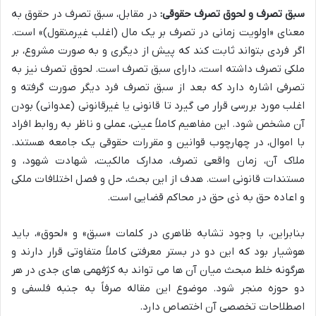
سبق تصرف و لحوق تصرف حقوقی:
در مقابل، سبق تصرف در حقوق به
معنای «اولویت زمانی در تصرف بر یک مال (اغلب غیرمنقول)» است.
اگر فردی بتواند ثابت کند که پیش از دیگری و به صورت مشروع، بر
ملکی تصرف داشته است، دارای سبق تصرف است. لحوق تصرف نیز به
تصرفی اشاره دارد که بعد از سبق تصرف فرد دیگر صورت گرفته و
اغلب مورد بررسی قرار می گیرد تا قانونی یا غیرقانونی (عدوانی) بودن
آن مشخص شود. این مفاهیم کاملاً عینی، عملی و ناظر به روابط افراد
با اموال، در چهارچوب قوانین و مقررات حقوقی یک جامعه هستند.
ملاک آن، زمان واقعی تصرف، مدارک مالکیت، شهادت شهود، و
مستندات قانونی است. هدف از این بحث، حل و فصل اختلافات ملکی
و اعاده حق به ذی حق در محاکم قضایی است.
بنابراین، با وجود تشابه ظاهری در کلمات «سبق» و «لحوق»، باید
هوشیار بود که این دو در بستر معرفتی کاملاً متفاوتی قرار دارند و
هرگونه خلط مبحث میان آن ها می تواند به کژفهمی های جدی در هر
دو حوزه منجر شود. موضوع این مقاله صرفاً به جنبه فلسفی و
اصطلاحات تخصصی آن اختصاص دارد.