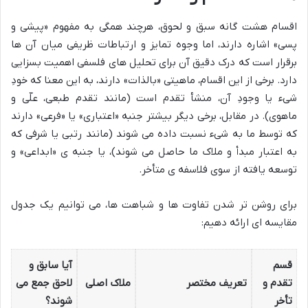
اقسام هشت گانه سبق و لحوق، هرچند همگی به مفهوم «پیشی و
پسی» اشاره دارند، اما وجوه تمایز و ارتباطات ظریفی میان آن ها
برقرار است که درک دقیق آن برای تحلیل های فلسفی اهمیت بسزایی
دارد. برخی از این اقسام، ماهیتی «بالذات» دارند، به این معنا که خودِ
شیء یا وجودِ آن، منشأ تقدم است (مانند تقدم طبعی، علّی و
ماهوی). در مقابل، برخی دیگر بیشتر جنبه «اعتباری» یا «فرعی» دارند
که توسط ما به شیء نسبت داده می شوند (مانند رتبی یا شرفی که
به اعتبار مبدأ و ملاک ما حاصل می شوند)، یا جنبه ی «ابداعی» و
توسعه یافته از سوی فلاسفه ی متأخر.
برای روشن تر شدن تفاوت ها و شباهت ها، می توانیم یک جدول
مقایسه ای ارائه دهیم:
قسم
آیا سابق و
تقدم و
تعریف مختصر
ملاک اصلی
لاحق جمع می
تأخر
شوند؟