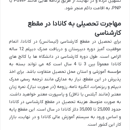
تسهیل کرده و در نهایت، از طریق برنامه هایی مانند PGWP یا
PNP، به اقامت دائم منجر شود.
مهاجرت تحصیلی به کانادا در مقطع
کارشناسی
برای تحصیل در مقطع کارشناسی (لیسانس) در کانادا، اتمام
موفقیت آمیز دوره دبیرستان و دریافت مدرک دیپلم 12 ساله
الزامی است. طول دوره کارشناسی در دانشگاه ها یا کالج های
کانادا معمولاً بین 3 تا 4 سال است که می تواند بسته به
مؤسسه آموزشی و استان محل تحصیل متفاوت باشد. برای اخذ
پذیرش در این مقطع، نیاز به مدارکی مانند ترجمه رسمی مدرک
دیپلم و ریزنمرات، انگیزه نامه، رزومه (در صورت نیاز)، نمره زبان
معتبر (مانند آیلتس یا تافل) و پاسپورت معتبر خواهید داشت.
به صورت متوسط، هزینه تحصیل در مقطع کارشناسی در کانادا
حدود 25,000 تا 35,000 دلار کانادا در سال است. این مقطع پایه
و اساس ورود به سیستم آموزش عالی کانادا و در نهایت، بازار
کار این کشور است.