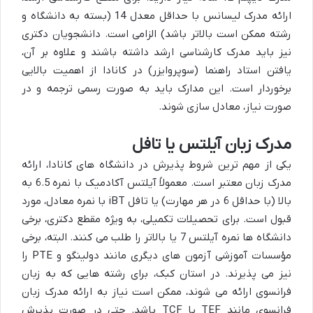
ارائه مدرک لیسانس با حداقل معدل 14 (بسته به دانشگاه و
رشته ممکن است بالاتر باشد) الزامی است. دانشجویان دکتری
نیز باید مدرک کارشناسی ارشد داشته باشند و علاوه بر آن،
یافتن استاد راهنما (سوپروایزر) در کانادا از اهمیت بالایی
برخوردار است. این مدارک باید به صورت رسمی ترجمه و در
صورت نیاز، معادل سازی شوند.
مدرک زبان آیلتس یا تافل
یکی از مهم ترین شروط پذیرش در دانشگاه های کانادا، ارائه
مدرک زبان معتبر است. معمولاً آیلتس آکادمیک با نمره 6.5 به
بالا (با حداقل 6 در هر مهارت) یا تافل iBT با نمره معادل، مورد
قبول است. برای تحصیلات تکمیلی، به ویژه مقطع دکتری، برخی
دانشگاه ها نمره آیلتس 7 یا بالاتر را طلب می کنند. البته، برخی
مؤسسات آموزشی آزمون های دیگری مانند دولینگو و PTE را
نیز می پذیرند. در استان کبک، برای رشته هایی که به زبان
فرانسوی ارائه می شوند، ممکن است نیاز به ارائه مدرک زبان
فرانسوی مانند TEF یا TCF باشد. حتی در صورت پذیرش