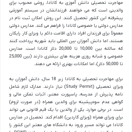
مهاجرت تحصیلی دانش آموزی به کانادا، روشی محبوب برای
والدینی است که می خواهند فرزندانشان در سیستم آموزشی
پیشرفته این کشور تحصیل کنند. این روش امکان ثبت نام در
مدارس دولتی یا خصوصی کانادا را فراهم می کند. مدارس دولتی
معمولاً برای فرزندان افراد دارای اقامت دائم یا ویزای کار رایگان
هستند، اما دانش آموزان بین المللی باید شهریه پرداخت کنند
که سالانه بین 10,000 تا 20,000 دلار کانادا است. مدارس
خصوصی و شبانه روزی هزینه های بیشتری دارند (بین 25,000
تا 50,000 دلار)، اما امکانات بهتری ارائه می دهند.
برای مهاجرت تحصیلی به کانادا زیر 18 سال، دانش آموزان به
ویزای تحصیلی (Study Permit) نیاز دارند. مدارک لازم شامل
نامه پذیرش از مدرسه، پاسپورت معتبر، اثبات تمکن مالی و
گواهی عدم سوءپیشینه برای والدین همراه (در صورت لزوم)
است. در برخی موارد، یکی از والدین یا یک قیم قانونی می تواند
برای ویزای همراه (ویزای گاردین) اقدام کند. تحصیل در مدارس
کانادا می تواند مسیر ورود به دانشگاه های معتبر این کشور را