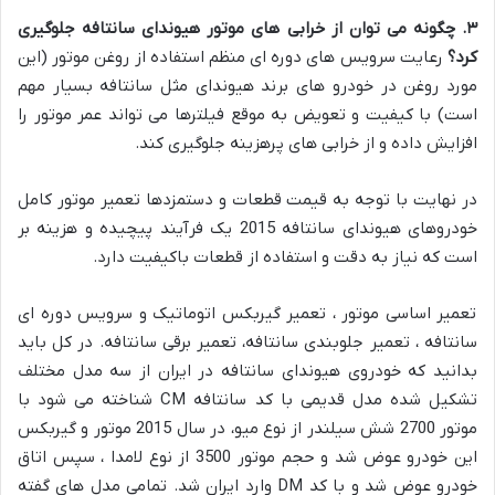
۳
.
چگونه می توان از خرابی های موتور هیوندای سانتافه جلوگیری
کرد؟
رعایت سرویس های دوره ای منظم استفاده از روغن موتور (این
مورد روغن در خودرو های برند هیوندای مثل سانتافه بسیار مهم
است) با کیفیت و تعویض به موقع فیلترها می تواند عمر موتور را
افزایش داده و از خرابی های پرهزینه جلوگیری کند.
در نهایت با توجه به قیمت قطعات و دستمزدها تعمیر موتور کامل
خودروهای هیوندای سانتافه 2015 یک فرآیند پیچیده و هزینه بر
است که نیاز به دقت و استفاده از قطعات باکیفیت دارد.
تعمیر اساسی موتور ، تعمیر گیربکس اتوماتیک و سرویس دوره ای
سانتافه ، تعمیر جلوبندی سانتافه، تعمیر برقی سانتافه. در کل باید
بدانید که خودروی هیوندای سانتافه در ایران از سه مدل مختلف
تشکیل شده مدل قدیمی با کد سانتافه CM شناخته می شود با
موتور 2700 شش سیلندر از نوع میو، در سال 2015 موتور و گیربکس
این خودرو عوض شد و حجم موتور 3500 از نوع لامدا ، سپس اتاق
خودرو عوض شد و با کد DM وارد ایران شد. تمامی مدل های گفته