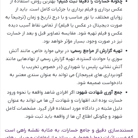
چگونه خسارات را دقیقاً ثبت کنیم؟
بهترین روش، استفاده از
عکس برداری و فیلم برداری با جزئیات کامل است. باید از
زوایای مختلف، با نور مناسب و با درج تاریخ و زمان (ترجیحاً به
صورت دیجیتال در عکس یا فیلم) از تمامی نقاط آسیب دیده
عکس و فیلم تهیه شود. مقایسه تصاویر قبل و بعد از خسارت
نیز در صورت وجود، بسیار مؤثر خواهد بود.
تهیه گزارش از مراجع رسمی:
در برخی موارد خاص، مانند آتش
سوزی یا حوادث گسترده، تهیه گزارش رسمی از نهادهایی مانند
آتش نشانی، پلیس یا شهرداری (در خصوص تخریب یا
گودبرداری های غیرمجاز) می تواند به عنوان سندی معتبر به
دادخواست ضمیمه شود.
جمع آوری شهادت شهود:
اگر افرادی شاهد واقعه یا نحوه ورود
خسارت بوده اند، اظهارات و شهادت آن ها می تواند به عنوان
دلیل مثبته در دادگاه مورد استفاده قرار گیرد. مشخصات کامل
شهود و چگونگی اطلاع آن ها از واقعه باید ثبت شود.
مستندسازی دقیق و جامع خسارات، به مثابه نقشه راهی است
که مسیر اثبات دعوا را هموار می سازد و از ابهامات و چریایی های