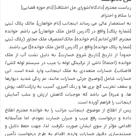
ریاست محترم [دادگاه/شورای حل اختلاف] [نام حوزه قضایی]
با سلام و احترام،
به استحضار عالی می رساند اینجانب [نام خواهان]، مالک پلاک ثبتی
[شماره پلاک] واقع در [آدرس کامل ملک خواهان] می باشم. خوانده
محترم، آقای/خانم [نام خوانده]، مالک/متصرف ملک مجاور (پلاک ثبتی
[شماره پلاک خوانده] واقع در [آدرس کامل ملک خوانده]) می باشند.
حدوداً از تاریخ [تاریخ شروع خسارت]، به دلیل نشت آب از ملک
خوانده (احتمالاً ناشی از ترکیدگی لوله یا عیب در سیستم لوله کشی/
فاضلاب)، خسارات متعددی به ملک اینجانب وارد شده است. این
خسارات شامل [توضیح جزئی خسارات مانند: نم زدگی شدید دیوارها
و سقف، تخریب گچ بری ها و رنگ آمیزی، آسیب به پارکت/کف پوش
ها، و غیره] می باشد که موجبات کاهش ارزش و سلب آسایش
اینجانب را فراهم آورده است.
پس از اطلاع از موضوع، اینجانب مراتب را به خوانده محترم اطلاع
داده و درخواست رفع عیب و جبران خسارت نمودم، اما متأسفانه
اقدامی مؤثر از سوی ایشان صورت نگرفت. لذا، جهت حفظ دلایل و
مستندسازی دقیق خسارات وارده، اقدام به طرح درخواست تأمین