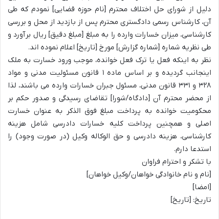
دلیل از شورای حل اختلاف محترم [نام حوزه قضایی] نمودم که طی
آن، کارشناس رسمی دادگستری محترم پس از بازدید از محل و بررسی
کارشناسی، میزان خسارات وارده را به مبلغ [مبلغ دقیق] ریال برآورد و
طی نظریه شماره [شماره گزارش] مورخ [تاریخ] اعلام نموده اند.
نظر به اینکه فعل یا ترک فعل خوانده، موجب ورود خسارت به ملک
اینجانب گردیده و بر اساس ماده ۱ قانون مسئولیت مدنی و مواد
۳۲۸ و ۳۳۱ قانون مدنی، مسئول جبران خسارات وارده می باشند، لذا
از محضر محترم آن [دادگاه/شورا] تقاضای رسیدگی و صدور حکم بر
محکومیت خوانده به پرداخت مبلغ فوق الذکر به عنوان خسارت
اصلی و همچنین پرداخت کلیه خسارات دادرسی شامل هزینه
کارشناسی، هزینه دادرسی و حق الوکاله وکیل (در صورت وجود) را
استدعا دارم.
با تشکر و احترام فراوان
[نام و نام خانوادگی خواهان/وکیل خواهان]
[امضا]
تاریخ: [تاریخ]