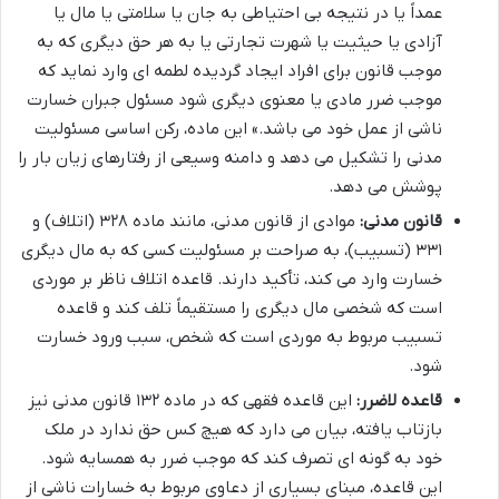
عمداً یا در نتیجه بی احتیاطی به جان یا سلامتی یا مال یا
آزادی یا حیثیت یا شهرت تجارتی یا به هر حق دیگری که به
موجب قانون برای افراد ایجاد گردیده لطمه ای وارد نماید که
موجب ضرر مادی یا معنوی دیگری شود مسئول جبران خسارت
ناشی از عمل خود می باشد.» این ماده، رکن اساسی مسئولیت
مدنی را تشکیل می دهد و دامنه وسیعی از رفتارهای زیان بار را
پوشش می دهد.
قانون مدنی:
موادی از قانون مدنی، مانند ماده ۳۲۸ (اتلاف) و
۳۳۱ (تسبیب)، به صراحت بر مسئولیت کسی که به مال دیگری
خسارت وارد می کند، تأکید دارند. قاعده اتلاف ناظر بر موردی
است که شخصی مال دیگری را مستقیماً تلف کند و قاعده
تسبیب مربوط به موردی است که شخص، سبب ورود خسارت
شود.
قاعده لاضرر:
این قاعده فقهی که در ماده ۱۳۲ قانون مدنی نیز
بازتاب یافته، بیان می دارد که هیچ کس حق ندارد در ملک
خود به گونه ای تصرف کند که موجب ضرر به همسایه شود.
این قاعده، مبنای بسیاری از دعاوی مربوط به خسارات ناشی از