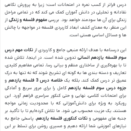
درس فراتر از کسب نمره در امتحانات است؛ زیرا به پرورش ‌نگاهی
نقادانه و تحلیلی در دانش آموزان کمک می کند که در تمامی مراحل
زندگی برای آن ها سودمند خواهد بود. بررسی
مفهوم فلسفه و زندگی
از
این منظر، به معنای کشف ابعاد کاربردی فلسفه در مواجهه با چالش
ها و مسائل اساسی هستی است.
این درسنامه با هدف ارائه منبعی جامع و کاربردی از
نکات مهم درس
سوم فلسفه یازدهم انسانی
تدوین شده است. در اینجا، تلاش شده
تا با بهره‌گیری از ساختاری منظم و بیانی رسا، تمامی مفاهیم کلیدی،
تعاریف و دسته بندی ها به گونه ای تشریح شوند که نه تنها به درک
عمیق تر درس کمک کند، بلکه یک
خلاصه درس 3 فلسفه یازدهم
و
جزوه درس سوم فلسفه یازدهم
کامل را برای مرور سریع و آمادگی
برای امتحانات کلاسی، نهایی و حتی کنکور سراسری فراهم آورد. این
رویکرد به ویژه برای دانش‌آموزانی که با محدودیت زمانی مواجه
هستند، یک مزیت محسوب می شود. ما تلاش کرده‌ایم تا با تأکید بر
جنبه های مفهومی و
نکات کنکوری فلسفه یازدهم
، پاسخی جامع به
نیازهای آموزشی شما ارائه دهیم و مسیری روشن برای تسلط بر این