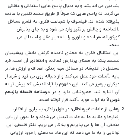
بنیادین می اندیشد و به دنبال پاسخ هایی استدلالی و عقلانی
می گردد، نه پاسخ هایی که صرفاً از طریق سنت، تلقین یا عادت
پذیرفته شده اند. فیلسوف با شجاعت فکری، به قلمرو مسائل
ناشناخته و چالش برانگیز وارد می شود و به جای پذیرش
کورکورانه، هر ایده و باوری را با معیار عقل و استدلال می
سنجد.
این استقلال فکری به معنای نادیده گرفتن دانش پیشینیان
نیست، بلکه به معنای پردازش فعالانه و انتقادی آن است. فرد
مستقل در اندیشه، در مسائل مهم زندگی، اهداف و ارزش ها، بر
پایه تأملات خود عمل می کند و از دنباله روی بی قید و شرط از
دیگران پرهیز می کند. این مفهوم با آزاداندیشی که پیش تر به
آن اشاره شد، همپوشانی دارد و در
درسنامه فلسفه یازدهم
درس 3
به کرات مورد تأکید قرار گرفته است.
رهایی از عادات غیرمنطقی:
در طول زندگی، بسیاری از افکار،
رفتارها و عقاید ما به عادت تبدیل می شوند و ما بدون ارزیابی
منطقی، آن ها را می پذیریم و به کار می بریم. تفکر فلسفی، این
توانایی را به ما می دهد که این عادات ذهنی را مورد ارزیابی