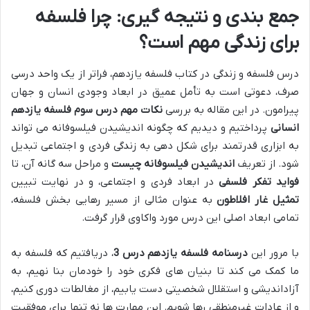
جمع بندی و نتیجه گیری: چرا فلسفه
برای زندگی مهم است؟
درس فلسفه و زندگی در کتاب فلسفه یازدهم، فراتر از یک واحد درسی
صرف، دعوتی است به تأمل عمیق در ابعاد وجودی انسان و جهان
پیرامون. در این مقاله به بررسی
نکات مهم درس سوم فلسفه یازدهم
انسانی
پرداختیم و دیدیم که چگونه اندیشیدن فیلسوفانه می تواند
به ابزاری قدرتمند برای شکل دهی به زندگی فردی و اجتماعی تبدیل
شود. از تعریف
اندیشیدن فیلسوفانه چیست
و مراحل سه گانه آن، تا
فواید تفکر فلسفی
در ابعاد فردی و اجتماعی، و در نهایت تبیین
تمثیل غار افلاطون
به عنوان مثالی از مسیر رهایی بخش فلسفه،
تمامی ابعاد اصلی این درس مورد واکاوی قرار گرفت.
با مرور این
درسنامه فلسفه یازدهم درس 3
، دریافتیم که فلسفه به
ما کمک می کند تا بنیان های فکری خود را خودمان بنا نهیم، به
آزاداندیشی و استقلال شخصیتی دست یابیم، از مغالطات دوری کنیم،
و از عادات غیرمنطقی رها شویم. این مهارت ها نه تنها برای موفقیت