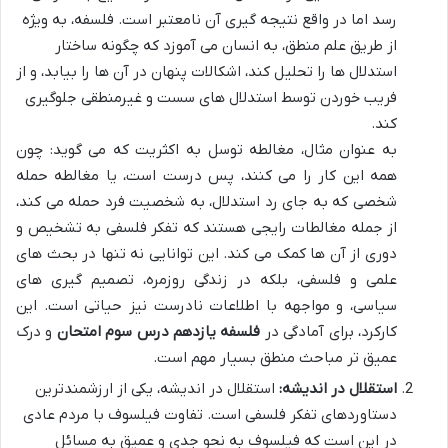
رسد اما در واقع نتیجه گیری آن نامعتبر است. فلسفه، به ویژه
از طریق علم منطق، به انسان می آموزد که چگونه ساختار
استدلال ها را تحلیل کند، اشکالات پنهان در آن ها را بیابد، و از
فریب خوردن توسط استدلال های سست و غیرمنطقی جلوگیری
کند.
به عنوان مثال، مغالطه توسل به اکثریت که می گوید: چون
همه این کار را می کنند، پس درست است، یا مغالطه حمله
شخصی که به جای رد استدلال، به شخصیت فرد حمله می کند،
از جمله مغالطات رایجی هستند که تفکر فلسفی به تشخیص و
دوری از آن ها کمک می کند. این توانایی نه تنها در بحث های
علمی و فلسفی، بلکه در زندگی روزمره، تصمیم گیری های
سیاسی، و مواجهه با اطلاعات نادرست نیز حیاتی است. این
کارکرد، برای آمادگی در
فلسفه یازدهم درس سوم امتحان
و درک
عمیق تر مباحث منطق بسیار مهم است.
استقلال در اندیشه:
استقلال در اندیشه، یکی از ارزشمندترین
دستاوردهای تفکر فلسفی است. تفاوت فیلسوف با مردم عادی
در این است که فیلسوف به نحو جدی و عمیق به مسائل