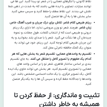
نقاط کانونی یا لنگرهای معنایی را در شعر نو پیدا کنید. این ها می
توانند عبارات، تصاویر یا ایده هایی باشند که به شدت در ذهن شما
نقش می بندند. این نقاط عطف را حفظ کنید و سپس سعی کنید
سایر بخش ها را به آن ها متصل کنید.
ریتم طبیعی کلام شاعر: تلاش برای درک جریان و ضرب آهنگ خاص
زبان شاعر.
هرچند شعر نو وزن عروضی ندارد، اما دارای یک ریتم
درونی و طبیعی است که از انتخاب کلمات، طول جملات، و نحوه
چیدمان آن ها نشأت می گیرد. شعر را با صدای بلند بخوانید و به
این جریان طبیعی کلام توجه کنید. این ریتم، خود می تواند به
عنوان یک کمک حافظه نامرئی عمل کند.
تقسیم به واحدهای معنایی: تقسیم شعر به بخش هایی که هر
کدام یک مفهوم یا تصویر کامل را منتقل می کنند.
به جای تقسیم
بندی بر اساس ساختار ظاهری، شعر نو را بر اساس واحد های
معنایی یا تصویری تقسیم کنید. هر بخش می تواند حاوی یک ایده
کامل، یک تصویر مرکزی، یا یک حالت احساسی مشخص باشد. این
واحدها را جداگانه حفظ کرده و سپس آن ها را به یکدیگر متصل
کنید.
تثبیت و ماندگاری: از حفظ کردن تا
همیشه به خاطر داشتن