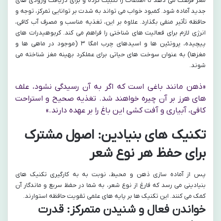
مغز فرصت می دهد تا اطلاعات را تثبیت کرده و برای دریافت ورودی های
جدید آماده شود. کمبود خواب می تواند به شدت بر توانایی تمرکز، توجه و
حافظه تأثیر منفی بگذارد. علاوه بر این، تغذیه مناسب و مصرف آب کافی،
انرژی لازم برای فعالیت های شناختی را فراهم می کند. کربوهیدرات های
پیچیده، پروتئین ها و اسیدهای چرب امگا ۳ (موجود در ماهی ها و
مغزها) به عنوان سوخت های حیاتی برای عملکرد بهینه مغز شناخته می
شوند.
«ذهن مانند باغی است که اگر به آن رسیدگی نشود، علف
های هرز بر آن چیره خواهند شد. تغذیه صحیح و استراحت
کافی، آبیاری و آفت کشی این باغ را بر عهده دارند.»
تکنیک های بنیادین: اصول مشترک
برای حفظ هر نوع شعر
پس از آماده سازی ذهن و محیط، نوبت به به کارگیری تکنیک های
بنیادینی می رسد که فارغ از نوع شعر، به شما در حفظ سریع و ماندگار آن
کمک می کنند. این تکنیک ها بر پایه های علمی تقویت حافظه استوارند.
خواندن فعال و شنیدن متمرکز: قدرت