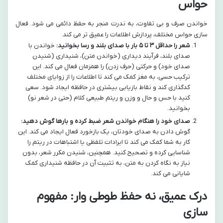
حواس
خواندن صرف و بی تفاوت، به ندرت منجر به حفظ دائمی می شود. فعال
سازی حواس مختلف، پردازش اطلاعات را عمیق تر می کند.
شعر را حداقل ۳ تا ۵ بار با صدای بلند و رسا بخوانید:
خواندن با
صدای بلند، فرآیند دیداری (خواندن متن)، شنیداری (شنیدن
صدای خود) و حرکتی (حرف زدن) را همزمان فعال می کند. این
ترکیب حسی، به مغز کمک می کند تا اطلاعات را از زوایای مختلف
کدگذاری کند و نقاط بازیابی بیشتری در حافظه ایجاد شود. سعی
کنید با حس و حال و وزن و ریتم طبیعی کلام (حتی در شعر نو)
بخوانید.
صدای خود را هنگام خواندن شعر ضبط کرده و بارها گوش دهید:
گوش دادن به صدای خودتان، یک بازخورد فعال ایجاد می کند. این
کار به شما کمک می کند تا ایرادات تلفظی یا اشتباهات در ریتم را
شناسایی کرده و تصحیح کنید. همچنین، شنیدن مکرر شعر، بدون
نیاز به نگاه کردن به متن، به تثبیت آن در حافظه شنیداری کمک
شایانی می کند.
درک عمیق، نه حفظ طوطی وار: مفهوم
سازی