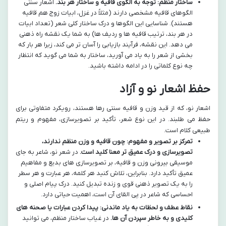
ساختار منظم: توجه به الگوی قافیه و ساختار هر بند.
اشعار سنتی
الگوهای قافیه مشخصی دارند (مثلاً در غزل، ابیات زوج هم قافیه
هستند). شناسایی این الگوها و درک ساختار کلی شعر (تعداد ابیات
در هر بند، ترتیب قافیه ها و ردیف ها) به شما یک نقشه راه ذهنی
می دهد. این نقشه، فرآیند بازیابی را آسان تر می کند، زیرا هر بار که
بخشی از شعر را به یاد می آورید، ساختار به شما می گوید که انتظار
چه نوع کلماتی را در ادامه داشته باشید.
حفظ اشعار نو و آزاد
اشعار نو، که از قید وزن و قافیه سنتی رها هستند، رویکرد متفاوتی برای
حفظ می طلبند. در این نوع شعر، تأکید بر تصویرسازی، مفهوم و ریتم
طبیعی کلام است.
تمرکز بر تصویر و مفهوم: چون قافیه و وزن منظم ندارند،
تصویرسازی و درک عمیق تر معنا کلید است.
در شعر نو، شاعر به جای
موسیقی بیرونی وزن و قافیه، بر تصویرسازی های بدیع و مفاهیم
عمیق تأکید دارد. بنابراین، تلاش کنید هر کلمه، هر عبارت و هر سطر
را به یک تصویر ذهنی قوی و زنده تبدیل کنید. درک پیام اصلی و
احساسی که شاعر در پی القای آن است، اهمیت حیاتی دارد.
نقاط عطف و لحظات به یاد ماندنی: پیدا کردن عبارات یا صحنه های
کلیدی و به خاطر سپردن آن ها.
در غیاب ساختار منظم، می توانید