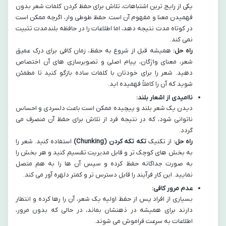
یکی از رایج ترین اشتباهات، تلاش برای حفظ کردن کلمات شعر بدون
فهمیدن معنا و مفهوم آن است. حفظ طوطی وار، اگرچه ممکن است
در کوتاه مدت نتیجه دهد، اما اطلاعات را در حافظه بلندمدت تثبیت
نمی کند.
راه حل:
همیشه قبل از شروع به حفظ، زمان کافی برای درک عمیق
شعر، معنای واژگان، پیام اصلی و تصویرسازی های آن اختصاص
دهید. شعر را برای خودتان با کلمات ساده بازگو کنید تا مطمئن
شوید که آن را کاملاً فهمیده اید.
ناامیدی از اشعار بلند:
دیدن یک شعر بلند و پیچیده ممکن است باعث دلسردی و احساس
ناتوانی شود، که در نتیجه فرد از تلاش برای حفظ آن منصرف می
گردد.
راه حل:
از تکنیک
تکه تکه کردن (Chunking)
استفاده کنید. شعر را
به بخش های کوچک تر و قابل مدیریت تقسیم کنید و هر بخش را
به صورت جداگانه حفظ کرده و سپس آن ها را به هم متصل
نمایید. این کار فرآیند را قابل دسترس تر و کمتر دلهره آور می کند.
عدم مرور کافی:
بسیاری از افراد پس از حفظ اولیه یک شعر، آن را رها کرده و انتظار
دارند برای همیشه در ذهنشان بماند، در حالی که بدون مرور،
اطلاعات به سرعت فراموش می شوند.