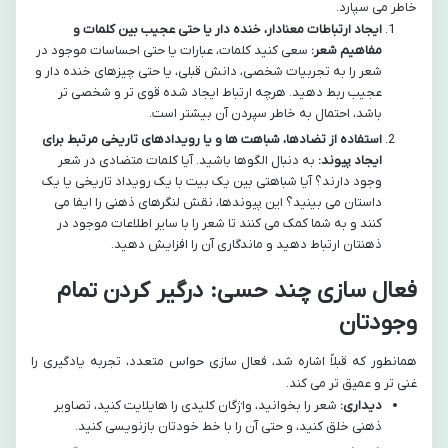
خاطر می سپارد.
ایجاد ارتباطات معنادار، خنده دار یا حتی عجیب بین کلمات و
مفاهیم شعر:
سعی کنید کلمات، عبارات یا حتی احساسات موجود در
شعر را به تجربیات شخصی، دانش قبلی، یا حتی چیزهای خنده دار و
عجیب ربط دهید. هرچه ارتباط ایجاد شده قوی تر و شخصی تر
باشد، احتمال به خاطر سپردن آن بیشتر است.
استفاده از تضادها، شباهت ها و یا رویدادهای تاریخی مرتبط برای
ایجاد پیوند:
به دنبال الگوها باشید. آیا کلمات متضادی در شعر
وجود دارند؟ آیا شباهتی بین یک بیت با یک رویداد تاریخی یا یک
داستان می بینید؟ این پیوندها، نقش لنگرهای ذهنی را ایفا می
کنند و به شما کمک می کنند تا شعر را با سایر اطلاعات موجود در
ذهنتان ارتباط دهید و ماندگاری آن را افزایش دهید.
فعال سازی چند حسی: درگیر کردن تمام
وجودتان
همانطور که قبلاً اشاره شد، فعال سازی حواس متعدد، تجربه یادگیری را
غنی تر و عمیق تر می کند.
دیداری:
شعر را بخوانید، واژگان کلیدی را هایلایت کنید، تصاویر
ذهنی خلق کنید، و حتی آن را با خط خودتان بازنویسی کنید.