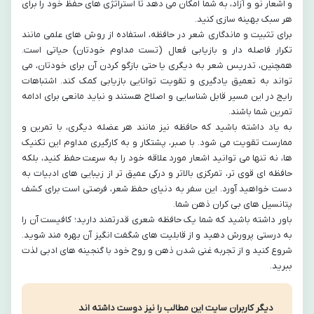
و اشعار نو و آزاد، به شما امکان می دهد تا استراتژی های حفظ خود را برای
هر سبک بهینه سازی کنید.
برای تثبیت و ماندگاری شعر در حافظه، استفاده از روش های علمی مانند
تکرار فاصله دار و بازیابی فعال (تست مداوم خودتان) حیاتی است.
همچنین، تدریس شعر به دیگری یا حتی بازگو کردن آن برای خودتان، می
تواند به تعمیق یادگیری و تقویت توانایی بازیابی کمک کند. اشتباهات
رایج در این مسیر قابل شناسایی و اصلاح هستند و نباید مانعی برای ادامه
تمرین شما باشند.
به یاد داشته باشید که حافظه نیز مانند هر عضله دیگری، با تمرین و
ممارست تقویت می شود. با صبر، پشتکار و به کارگیری مداوم این تکنیک
ها، نه تنها می توانید اشعار مورد علاقه خود را به سرعت حفظ کنید، بلکه
حافظه ای قوی تر، تمرکزی بالاتر و درکی عمیق تر از زیبایی های ادبیات به
دست خواهید آورد. این سفر به دنیای حفظ شعر، فرصتی است برای کشف
پتانسیل های بی کران ذهن شما.
باور داشته باشید که شما یک حافظه شعری قدرتمند دارید؛ کافیست آن را
به درستی پرورش دهید و از قابلیت های شگفت انگیز آن بهره مند شوید.
شروع کنید و از تجربه غنی شدن ذهن و روح خود با گنجینه های ادبی لذت
ببرید.
دیگر کاربران سایت این مطالب را نیز دوست داشته اند