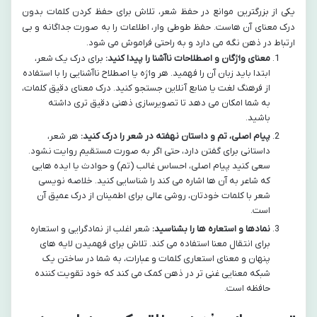
یکی از بزرگترین موانع در حفظ شعر، تلاش برای حفظ کردن کلمات بدون
درک معنای آن هاست. حفظ طوطی وار، اطلاعات را به صورت جداگانه و بی
ارتباط در ذهن نگه می دارد و به راحتی فراموش می شود.
معنای واژگان و اصطلاحات ناآشنا را پیدا کنید:
برای درک یک شعر،
ابتدا باید زبان آن را فهمید. هر واژه یا اصطلاح ناآشنایی را با استفاده
از فرهنگ لغت یا منابع آنلاین جستجو کنید. درک معنای دقیق کلمات،
به شما امکان می دهد تا تصویرسازی ذهنی دقیق تری داشته
باشید.
پیام اصلی، تم و داستان نهفته در شعر را درک کنید:
هر شعر،
داستانی برای گفتن دارد، حتی اگر به صورت مستقیم روایت نشود.
سعی کنید پیام اصلی، احساس غالب (تم) و حوادث یا ایده هایی
که شاعر به آن ها اشاره می کند را شناسایی کنید. خلاصه نویسی
شعر با کلمات خودتان، روشی عالی برای اطمینان از درک عمیق آن
است.
نمادها و استعاره ها را بشناسید:
شعر اغلب از نمادگرایی و استعاره
برای انتقال معنا استفاده می کند. تلاش برای فهمیدن لایه های
پنهان و معنای استعاری کلمات و عبارات، به شما در ساختن یک
شبکه معنایی غنی تر در ذهن کمک می کند که خود تقویت کننده
حافظه است.