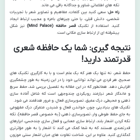
تکه های اطلاعاتی شناور و جداگانه باقی می ماند.
راه حل:
سعی کنید بین کلمات، مفاهیم و تصاویر شعر با تجربیات
شخصی، دانش قبلی، یا حتی چیزهای بامزه و عجیب ارتباط ایجاد
کنید. استفاده از تکنیک
قصر حافظه (Mind Palace)
نیز شکل
پیشرفته ای از ارتباط سازی مکانی است.
نتیجه گیری: شما یک حافظه شعری
قدرتمند دارید!
حفظ شعر، نه تنها یک هنر که یک علم است و با به کارگیری تکنیک های
صحیح، هر فردی می تواند توانایی خود را در این زمینه به طور چشمگیری
افزایش دهد. همانطور که در این مقاله به تفصیل بررسی شد، حفظ سریع
و ماندگار شعر نیازمند رویکردی چندوجهی است که شامل آماده سازی
ذهنی و محیطی، درک عمیق، تصویرسازی فعال، و مرور هدفمند می شود.
تکنیک های بنیادینی چون خواندن فعال و شنیدن متمرکز، درک مفهومی
به جای حفظ طوطی وار، تصویرسازی ذهنی (به خصوص قصر حافظه)، تکه
تکه کردن اشعار بلند، ارتباط سازی معنایی و فعال سازی چندحسی، ابزارهای
قدرتمندی هستند که به شما کمک می کنند تا اشعار را به طور مؤثرتری
کدگذاری کنید. علاوه بر این، شناخت تفاوت های میان اشعار سنتی موزون