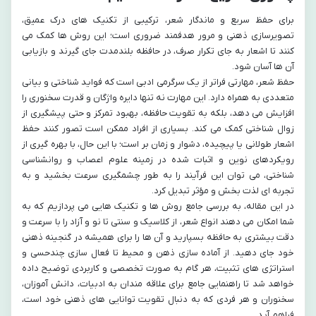
برای حفظ سریع و ماندگار شعر، ترکیبی از تکنیک های درک عمیق،
تصویرسازی ذهنی و مرور هدفمند ضروری است؛ این روش ها کمک می
کنند تا اشعار به جای تکرار صرف، در حافظه بلندمدت جای گیرند و بازیابی
آن ها آسان شود.
حفظ شعر، مهارتی فراتر از یک سرگرمی ادبی است که فواید شناختی و بیانی
متعددی به همراه دارد. این مهارت نه تنها دایره واژگان و قدرت سخنوری را
افزایش می دهد، بلکه به تقویت حافظه، بهبود تمرکز و حتی پیشگیری از
زوال شناختی کمک می کند. بسیاری از افراد ممکن است تصور کنند حفظ
اشعار طولانی یا پیچیده، دشوار و زمان بر است؛ با این حال، با بهره گیری از
رویکردهای نوین و اثبات شده در زمینه علوم اعصاب و روانشناسی
شناختی، می توان این فرآیند را به طور چشمگیری سرعت بخشید و به
تجربه ای لذت بخش و مؤثر تبدیل کرد.
در این مقاله، به بررسی جامع روش ها و تکنیک هایی می پردازیم که به
شما امکان می دهند انواع شعر، از کلاسیک و سنتی تا نو و آزاد را با سرعت و
دقت بیشتری به حافظه بسپارید و آن ها را برای همیشه در گنجینه ذهنی
خود جای دهید. از آماده سازی ذهن و محیط تا فعال سازی چندحسی و
استراتژی های تثبیت، هر گام به صورت تخصصی و کاربردی توضیح داده
خواهد شد تا راهنمایی جامع برای علاقه مندان به ادبیات، دانش آموزان،
سخنوران و هر فردی که به دنبال تقویت توانایی های ذهنی خود است،
فراهم آید.