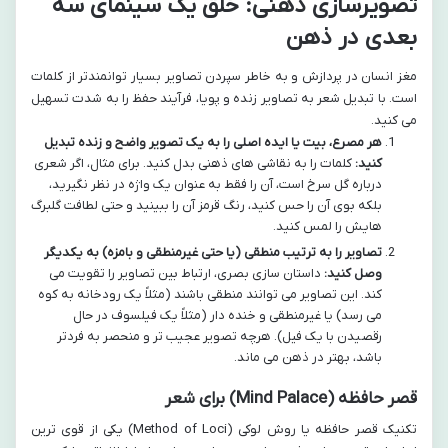
تصویرسازی ذهنی: خلق یک سینمای سه
بعدی در ذهن
مغز انسان در پردازش و به خاطر سپردن تصاویر بسیار توانمندتر از کلمات
است. با تبدیل شعر به تصاویر زنده و پویا، فرآیند حفظ را به شدت تسهیل
می کنید.
هر مصرع، بیت یا ایده اصلی را به یک تصویر واضح و زنده تبدیل
کنید:
کلمات را به نقاشی های ذهنی بدل کنید. برای مثال، اگر شعری
درباره گل سرخ است، آن را فقط به عنوان یک واژه در نظر نگیرید،
بلکه بوی آن را حس کنید، رنگ قرمز آن را ببینید و حتی لطافت گلبرگ
هایش را لمس کنید.
تصاویر را به ترتیب منطقی (یا حتی غیرمنطقی و بامزه) به یکدیگر
وصل کنید:
داستان سازی بصری، ارتباط بین تصاویر را تقویت می
کند. این تصاویر می توانند منطقی باشند (مثلاً یک رودخانه به کوه
می رسد) یا غیرمنطقی و خنده دار (مثلاً یک فیلسوف در حال
رقصیدن با یک فیل). هرچه تصویر عجیب تر و منحصر به فردتر
باشد، بهتر در ذهن می ماند.
قصر حافظه (Mind Palace) برای شعر
تکنیک قصر حافظه یا روش لوکی (Method of Loci) یکی از قوی ترین