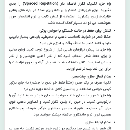
راه حل:
تکنیک
تکرار فاصله دار (Spaced Repetition)
را جدی
بگیرید. برای مرورهای منظم و برنامه ریزی شده در بازه های زمانی
فزاینده، زمان بگذارید. استفاده از فلش کارت یا نرم افزارهای مرور
هوشمند می تواند بسیار کمک کننده باشد.
تلاش برای حفظ در حالت خستگی یا حواس پرتی:
حفظ شعر در شرایط نامناسب ذهنی یا محیطی، بازدهی بسیار پایینی
دارد و فقط منجر به اتلاف وقت و انرژی می شود.
راه حل:
به پیش نیازهای طلایی قبل از شروع توجه کنید. زمان هایی
را برای حفظ شعر انتخاب کنید که از نظر ذهنی هوشیار و از نظر
جسمی استراحت کافی داشته باشید. محیطی آرام و بدون مزاحمت را
برای این فعالیت فراهم آورید.
عدم فعال سازی چندحسی:
تکیه صرف بر یک حس (مثلاً فقط خواندن با چشم) به جای درگیر
کردن حواس مختلف، از پتانسیل کامل حافظه بهره نمی برد.
راه حل:
شعر را با صدای بلند بخوانید، صدای خود را ضبط کنید، آن را
بازنویسی کنید، در حین راه رفتن تکرار کنید و تصاویر ذهنی قوی
برای آن بسازید. هرچه حواس بیشتری درگیر شوند، پیوندهای
عصبی قوی تر و ماندگاری حافظه بیشتر خواهد بود.
عدم ارتباط سازی:
اگر شعر را به هیچ چیز دیگری در ذهن خود مرتبط نکنید، به صورت