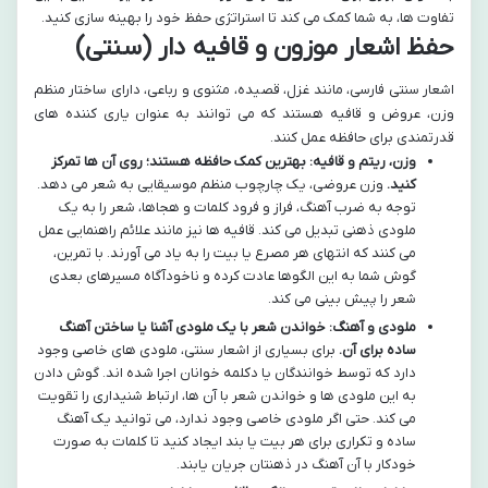
تفاوت ها، به شما کمک می کند تا استراتژی حفظ خود را بهینه سازی کنید.
حفظ اشعار موزون و قافیه دار (سنتی)
اشعار سنتی فارسی، مانند غزل، قصیده، مثنوی و رباعی، دارای ساختار منظم
وزن، عروض و قافیه هستند که می توانند به عنوان یاری کننده های
قدرتمندی برای حافظه عمل کنند.
وزن، ریتم و قافیه: بهترین کمک حافظه هستند؛ روی آن ها تمرکز
کنید.
وزن عروضی، یک چارچوب منظم موسیقایی به شعر می دهد.
توجه به ضرب آهنگ، فراز و فرود کلمات و هجاها، شعر را به یک
ملودی ذهنی تبدیل می کند. قافیه ها نیز مانند علائم راهنمایی عمل
می کنند که انتهای هر مصرع یا بیت را به یاد می آورند. با تمرین،
گوش شما به این الگوها عادت کرده و ناخودآگاه مسیرهای بعدی
شعر را پیش بینی می کند.
ملودی و آهنگ: خواندن شعر با یک ملودی آشنا یا ساختن آهنگ
ساده برای آن.
برای بسیاری از اشعار سنتی، ملودی های خاصی وجود
دارد که توسط خوانندگان یا دکلمه خوانان اجرا شده اند. گوش دادن
به این ملودی ها و خواندن شعر با آن ها، ارتباط شنیداری را تقویت
می کند. حتی اگر ملودی خاصی وجود ندارد، می توانید یک آهنگ
ساده و تکراری برای هر بیت یا بند ایجاد کنید تا کلمات به صورت
خودکار با آن آهنگ در ذهنتان جریان یابند.