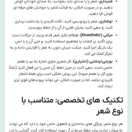
شنیداری:
شعر را با صدای بلند بخوانید، به صدای خودتان گوش
دهید، و در صورت امکان، به قرائت شاعر یا خوانش های حرفه ای
گوش فرا دهید.
نوشتاری:
شعر را رونویسی کنید، نکات کلیدی را یادداشت برداری
کنید، و سعی کنید بخش هایی از آن را از حفظ بنویسید.
حرکتی (Kinesthetic):
هنگام تکرار شعر قدم بزنید، از حرکات دست
برای تأکید بر کلمات یا مفاهیم استفاده کنید، و حتی آن را با لحن
یک بازیگر اجرا کنید. حرکت، جریان خون به مغز را افزایش داده و به
تمرکز کمک می کند.
بویایی/چشایی (اختیاری):
اگر شعری حاوی اشاره به بو یا طعم
خاصی است، سعی کنید در حین حفظ، آن حس را نیز فعال کنید (مثلاً
بوی گل یا طعم میوه). این روش ممکن است برای همه اشعار
کاربردی نباشد، اما در صورت امکان، می تواند پیوندهای قوی تری
ایجاد کند.
تکنیک های تخصصی: متناسب با
نوع شعر
هر نوع شعر، ویژگی های ساختاری و ماهوی خاص خود را دارد که می تواند
به عنوان ابزاری برای حفظ سریع تر آن مورد استفاده قرار گیرد. آشنایی با این