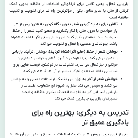
بازیابی فعال، یعنی تلاش برای فراخوانی اطلاعات از حافظه بدون کمک
گرفتن از متن یا سایر منابع، یکی از مؤثرترین راه ها برای تقویت و تثبیت
حافظه است.
تلاش برای به یاد آوردن شعر بدون نگاه کردن به متن:
پس از هر
بار خواندن یا مرور، متن را کنار بگذارید و سعی کنید شعر را از حفظ
بخوانید یا در ذهنتان تکرار کنید. این تلاش، حتی اگر با اشتباه همراه
باشد، پیوندهای عصبی را فعال و تقویت می کند.
نوشتن شعر از حفظ (حتی اگر اشتباه کردید):
نوشتن، فرآیند بازیابی
را عمیق تر می کند، زیرا علاوه بر درگیری ذهنی، حواس دیداری و
حرکتی را نیز فعال می سازد. اشتباهات در نوشتن، فرصت هایی برای
شناسایی نقاط ضعف و تمرکز بیشتر بر آن ها فراهم می کنند.
خوانش شعر از آخر به اول:
این تکنیک، ارتباطات عصبی را به چالش
می کشد و مجبور می کند مغز به شیوه ای متفاوت اطلاعات را
بازیابی کند. این کار به تقویت انعطاف پذیری حافظه و ایجاد
مسیرهای بازیابی جایگزین کمک می کند.
تدریس به دیگری: بهترین راه برای
یادگیری عمیق تر
یکی از قوی ترین روش های تثبیت اطلاعات، توضیح و تدریس آن ها به