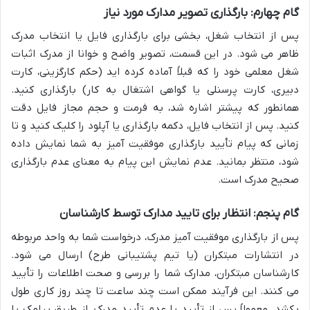
گام چهارم: بارگذاری تصویر مدارک مورد نیاز
پس از انتخاب شغل، بخشی برای بارگذاری فایل یا انتخاب مدرک
ظاهر می شود. در این قسمت، تصویر واضح و خوانا از مدرک اثبات
شغل معلمی خود را که قبلاً آماده کرده اید (حکم کارگزینی، کارت
دبیری، کارت پرسنلی یا گواهی اشتغال به کار) بارگذاری کنید.
همانطور که پیشتر اشاره شد، به فرمت و حجم مجاز فایل دقت
کنید. پس از انتخاب فایل، دکمه بارگذاری یا آپلود را کلیک کنید و تا
زمانی که پیام تأیید بارگذاری موفقیت آمیز به شما نمایش داده
شود، منتظر بمانید. عدم نمایش این پیام به معنای عدم بارگذاری
صحیح مدرک است.
گام پنجم: انتظار برای تایید مدارک توسط کارشناسان
پس از بارگذاری موفقیت آمیز مدرک، درخواست شما به واحد مربوطه
در انتشارات مبتکران (یا تیم پشتیبانی طرح) ارسال می شود.
کارشناسان مبتکران، مدارک شما را بررسی و صحت اطلاعات را تأیید
می کنند. این فرآیند ممکن است چند ساعت تا چند روز کاری طول
بکشد. معمولاً پس از تأیید یا عدم تأیید مدرک، از طریق پیامک یا