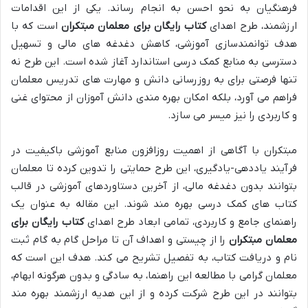
فرهنگیان به نحو احسن به انجام رساند. یکی از این اقدامات
ارزشمند، طرح اهدای
کتاب رایگان برای معلمان مبتکران
است که با
هدف توانمندسازی آموزشی، کاهش دغدغه های مالی و تسهیل
دسترسی به منابع کمک درسی استاندارد آغاز شده است. این طرح نه
تنها فرصتی برای به روزرسانی دانش و مهارت های تدریس معلمان
فراهم می آورد، بلکه امکان بهره مندی دانش آموزان از محتوای غنی
و کاربردی را نیز میسر می سازد.
مبتکران با آگاهی از اهمیت روزافزون منابع آموزشی باکیفیت در
فرآیند یاددهی-یادگیری، این طرح حمایتی را تدوین کرده تا معلمان
بتوانند بدون دغدغه مالی، از آخرین دستاوردهای آموزشی در قالب
کتاب های کمک درسی بهره مند شوند. این مقاله به عنوان یک
راهنمای جامع و کاربردی، تمامی ابعاد طرح اهدای
کتاب رایگان برای
معلمان مبتکران
را از چیستی و اهداف آن تا مراحل گام به گام ثبت
نام و دریافت کتاب، به تفصیل تشریح می کند. هدف این است که
معلمان گرامی با مطالعه این راهنما، به سادگی و بدون هرگونه ابهام،
بتوانند در این طرح شرکت کرده و از این هدیه ارزشمند بهره مند