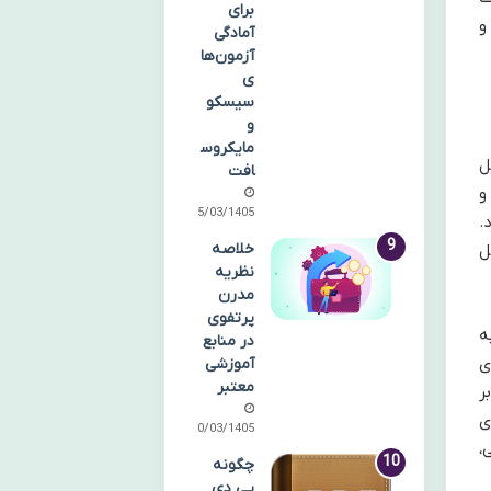
برای
و
آمادگی
آزمون‌ها
ی
سیسکو
و
مایکروس
ل
افت
و
25/03/1405
.
خلاصه
ل
نظریه
مدرن
پرتفوی
ه
در منابع
ی
آموزشی
معتبر
ر
ی
20/03/1405
،
چگونه
پی دی