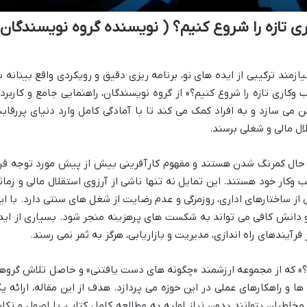
 تازه را شروع کنیم؟ ( نویسنده گروه نویسندگان
یازمند ترکیبی از ایده های نو، برنامه ریزی دقیق و رویکردی واقع بینانه ب
اری تازه را شروع کنیم؟» از گروه نویسندگان، راهنمایی جامع و کاربرد
 می سازد و به افراد کمک می کند تا با آمادگی کامل وارد دنیای پررقاب
ال مالی و شغلی برسند.
ر حال کمرنگ شدن هستند و مفهوم کارآفرینی بیش از پیش مورد توجه قرا
ب وکار خود هستند. این تمایل نه تنها ناشی از آرزوی استقلال مالی و زمان
از ساختارهای اداری، روزمرگی و عدم رضایت از شغل های سنتی دارد. با ای
و دانش کافی می تواند به شکست های پرهزینه منجر شود. بسیاری از اید
یندهای راه اندازی، مدیریت و بازاریابی، هرگز به ثمر نمی رسند.
م؟» که از مجموعه ارزشمند «چگونه های دست یافتنی» و حاصل تلاش گروه
و راهکارهای عملی در این حوزه می پردازد. هدف از این مقاله، ارائه ی
خاطبان بتوانند بدون نیاز اولیه به مطالعه کامل کتاب، با اصول و نکا