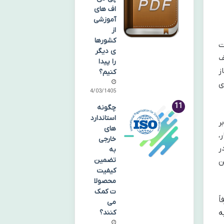
اف های
آموزشی
از
کشورها
ت
ی دیگر
ف
را پیدا
ز
کنیم؟
ی
14/03/1405
چگونه
استاندارد
ر
های
،
خارجی
ر
به
تضمین
ن
کیفیت
محصولا
ت کمک
ً
می
ه
کنند؟