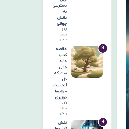
دسترسی
به
دانش
جهانی
2
هفته
پیش
خلاصه
کتاب
خانه
جایی
ست که
دل
آنجاست
– وانسا
دوزبری
2
هفته
پیش
نقش
کتاب‌ها