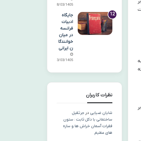
ر
08/03/1405
ت
جایگاه
ادبیات
فرانسه
در میان
خوانندگا
ن ایرانی
03/03/1405
ه
ه
نظرات کاربران
ر
شایان ضیایی
در
جرثقیل
ساختمانی با دکل ثابت : ستون
فقرات آسمان خراش ها و سازه
های عظیم