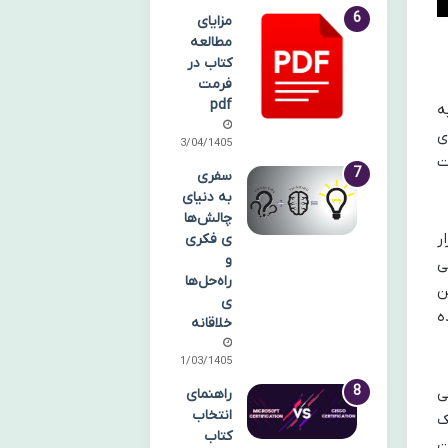
مزایای
مطالعه
کتاب در
فرمت
pdf
ه
ی
13/04/1405
ت
سفری
به دنیای
چالش‌ها
ر
ی فکری
و
ی
راه‌حل‌ها
ن
ی
ه
خلاقانه
31/03/1405
ی
راهنمای
انتخاب
ک
کتاب
ت