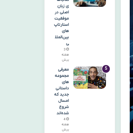
ی زبان
اصلی در
موفقیت
استارتاپ‌
های
بین‌الملل
ی
3
هفته
پیش
معرفی
مجموعه‌
های
داستانی
جدید که
امسال
شروع
شده‌اند
4
هفته
پیش