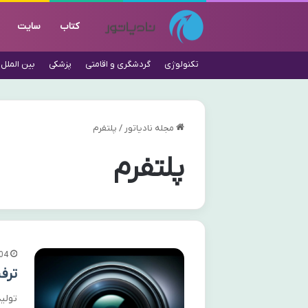
کتاب
سایت
تکنولوژی
گردشگری و اقامتی
پزشکی
بین الملل
مجله نادیاتور
/
پلتفرم
پلتفرم
04
ترف
تولی