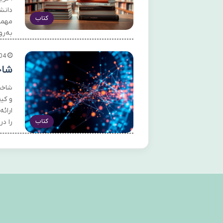
دانش
کتاب
مهمت
به‌رو
04
شاخ
شاخص
و کی
ارائه
کتاب
را در