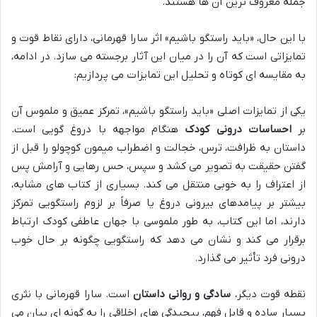
جمله معروف ترین آن ها هستند.
با این حال، «باید راستگو باشیم» اثر سارا قهرمانی، دارای نقاط قوت و
تمایزاتی است که آن را در میان این آثار برجسته می سازد. در ادامه،
به مقایسه ای کوتاه و تحلیل این تمایزات می پردازیم:
یکی از تمایزات اصلی «باید راستگو باشیم»، تمرکز عمیق و ملموس آن
بر
احساسات درونی کودک
هنگام مواجهه با دروغ گویی است.
داستان به ظرافت، ترس، خجالت و اضطراب میمون کوچولو را قبل از
گفتن حقیقت به تصویر می کشد و سپس، حس رهایی و آرامش پس
از اعتراف را به خوبی منتقل می کند. بسیاری از کتاب های مشابه،
بیشتر بر پیامدهای بیرونی دروغ یا صرفاً بر لزوم راستگویی تمرکز
دارند، اما این کتاب، به طور ملموسی با جهان عاطفی کودک ارتباط
برقرار می کند و نشان می دهد که راستگویی چگونه بر حال خوب
درونی فرد تأثیر می گذارد.
نقطه قوت دیگر،
سادگی و روانی داستان
است. سارا قهرمانی با نثری
بسیار ساده و قابل فهم، پیچیدگی های اخلاقی را به گونه ای بیان می