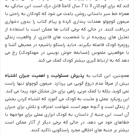
کند که برای کودکان 3 تا 7 سال کاملاً قابل درک است. این سادگی، به
همراه خط سیر داستانی روشن، باعث می شود که کودکان به راحتی با
میمون کوچولو همذات پنداری کرده و پیام کتاب را بدون دشواری
دریافت کنند. در حالی که برخی کتاب ها ممکن است با استفاده از
تمثیل های پیچیده تر یا شخصیت های فانتزی، از واقعیت زندگی
روزمره کودک فاصله بگیرند، «باید راستگو باشیم» در محیطی آشنا و
با موقعیتی ملموس (مسابقه خوش نویسی در مهدکودک) رخ می
دهد که به ارتباط گیری بیشتر کودک کمک می کند.
همچنین، این کتاب به
پذیرش مسئولیت
و
اهمیت جبران اشتباه
بیش از صرفاً عدم دروغ گویی می پردازد. میمون کوچولو تنها راست
نمی گوید، بلکه با کمک مربی، راهی برای حل مشکل خود پیدا می کند.
این رویکرد عملی و مثبت، به کودک می آموزد که اشتباه کردن بخشی
از زندگی است و آنچه مهم است، شهامت اعتراف و تلاش برای جبران
آن است. این جنبه از داستان، به کودک ابزاری عملی برای مواجهه با
خطاهای خود می دهد، در حالی که برخی دیگر از آثار ممکن است
بیشتر بر جنبه های اخلاقی مجرد راستگویی تاکید کنند.