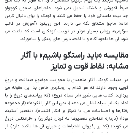
باشیم» هرچند یک پیام تربیتی مشخص دارد، اما هرگز به یک متن
صرفاً آموزشی و خشک تبدیل نمی شود. ماجراهای میمون کوچولو
جذابیت داستانی خود را حفظ می کنند و کودک را برای دنبال کردن
ادامه ماجرا مشتاق نگه می دارند. این رویکرد «آموزش در قالب
سرگرمی»، روشی بسیار موثر در تربیت کودکان است که باعث می
شود آن ها ناخودآگاه و با لذت، درس های زندگی را بیاموزند.
مقایسه «باید راستگو باشیم» با آثار
مشابه: نقاط قوت و تمایز
در ادبیات کودک، آثار متعددی با محوریت موضوع صداقت و دروغ
گویی وجود دارند که هر کدام با رویکردی خاص به این مقوله می
پردازند. کتاب هایی نظیر «ابر سیاه دروغ» (که پیامدهای دروغ را با
نماد یک ابر سیاه نشان می دهد)، «من این کار را نکردم!» (از مجموعه
رفتارها و احساسات من، با تمرکز بر انکار اشتباه)، «تقصیر آستینم
بود!» (درباره انداختن تقصیرها به گردن دیگران) و «فرانکلین دروغ
می گوید» (که بر پذیرش اشتباهات و جبران آن ها تاکید دارد)، از