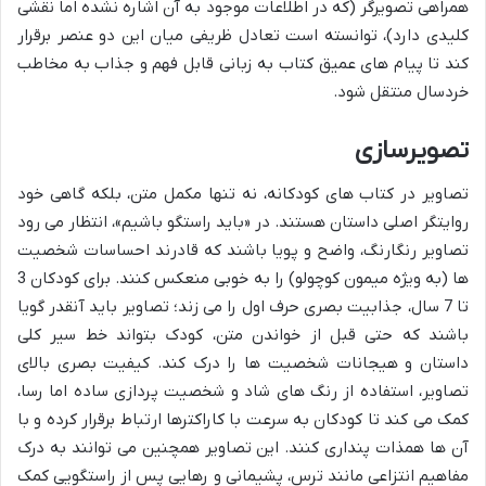
همراهی تصویرگر (که در اطلاعات موجود به آن اشاره نشده اما نقشی
کلیدی دارد)، توانسته است تعادل ظریفی میان این دو عنصر برقرار
کند تا پیام های عمیق کتاب به زبانی قابل فهم و جذاب به مخاطب
خردسال منتقل شود.
تصویرسازی
تصاویر در کتاب های کودکانه، نه تنها مکمل متن، بلکه گاهی خود
روایتگر اصلی داستان هستند. در «باید راستگو باشیم»، انتظار می رود
تصاویر رنگارنگ، واضح و پویا باشند که قادرند احساسات شخصیت
ها (به ویژه میمون کوچولو) را به خوبی منعکس کنند. برای کودکان 3
تا 7 سال، جذابیت بصری حرف اول را می زند؛ تصاویر باید آنقدر گویا
باشند که حتی قبل از خواندن متن، کودک بتواند خط سیر کلی
داستان و هیجانات شخصیت ها را درک کند. کیفیت بصری بالای
تصاویر، استفاده از رنگ های شاد و شخصیت پردازی ساده اما رسا،
کمک می کند تا کودکان به سرعت با کاراکترها ارتباط برقرار کرده و با
آن ها همذات پنداری کنند. این تصاویر همچنین می توانند به درک
مفاهیم انتزاعی مانند ترس، پشیمانی و رهایی پس از راستگویی کمک