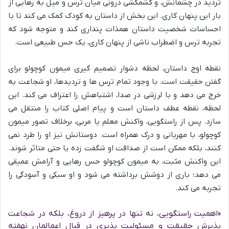
تردید در چشمانش، و کشمکشی درونی میان ترس و میل به رهایی از
بار این پنهان کاری. این بخش از داستان به کودک کمک می کند تا با
احساسات شخصیت داستان همذات پنداری کند و متوجه شود که
تجربه ترس و اضطراب ناشی از پنهان کاری، یک حس طبیعی است.
نقطه اوج داستان، لحظه دشوار تصمیم گیری میمون کوچولو برای
گفتن حقیقت است. با وجود تمام ترس ها و تردیدها، او شجاعت به
خرج می دهد و با لرزشی در صدا، اشتباهش را اعتراف می کند. این
لحظه، نقطه عطف داستان است و پیام اصلی کتاب را منتقل می
سازد. پس از راستگویی، واکنش معلم یا مربی، برخلاف تصور میمون
کوچولو، با مهربانی و درک همراه است. دوستانش نیز او را طرد نمی
کنند، بلکه ممکن است از صداقت او شگفت زده یا حتی متاثر شوند.
این واکنش مثبت، به میمون کوچولو حس رهایی و آرامش عمیقی
می دهد؛ باری از دوشش برداشته می شود و او سبکی و آسودگی را
تجربه می کند.
«اهمیت راستگویی، نه تنها در پرهیز از دروغ، بلکه در شجاعت
پذیرش حقیقت و مسئولیت پذیری در قبال اعمالمان نهفته