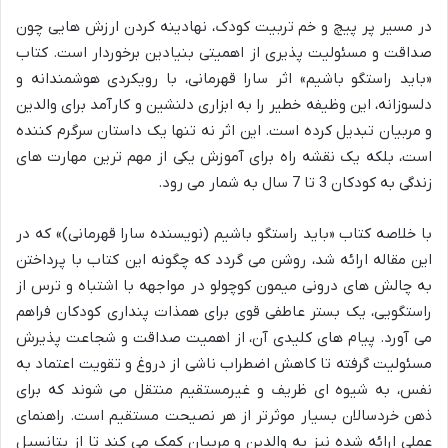
در مسیر پر پیچ و خم تربیت کودک، نهادینه کردن ارزش هایی چون
صداقت و مسئولیت پذیری از اهمیتی بنیادین برخوردار است. کتاب
«باید راستگو باشیم» اثر سارا قهرمانی، با رویکردی هوشمندانه و
دلسوزانه، این وظیفه خطیر را به ابزاری دلنشین و کارآمد برای والدین
و مربیان تبدیل کرده است. این اثر نه تنها یک داستان سرگرم کننده
است، بلکه یک نقشه راه برای آموزش یکی از مهم ترین مهارت های
زندگی به کودکان 3 تا 7 سال به شمار می رود.
با خلاصه کتاب «باید راستگو باشیم (نویسنده سارا قهرمانی)» که در
این مقاله ارائه شد، روشن می گردد که چگونه این کتاب با پرداختن
به چالش های درونی میمون کوچولو در مواجهه با اشتباه و ترس از
راستگویی، یک بستر عاطفی قوی برای همذات پنداری کودکان فراهم
می آورد. پیام های کلیدی آن، از اهمیت صداقت و شجاعت پذیرش
مسئولیت گرفته تا کاهش اضطراب ناشی از دروغ و تقویت اعتماد به
نفس، به شیوه ای ظریف و غیرمستقیم منتقل می شوند که برای
ذهن خردسالان بسیار موثرتر از هر نصیحت مستقیم است. راهنمای
عملی ارائه شده نیز به والدین و مربیان کمک می کند تا از پتانسیل