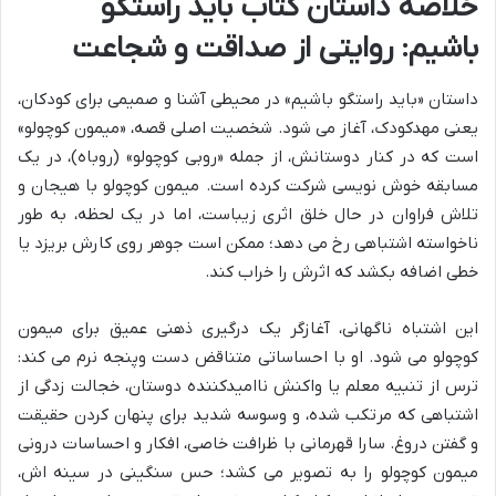
خلاصه داستان کتاب باید راستگو
باشیم: روایتی از صداقت و شجاعت
داستان «باید راستگو باشیم» در محیطی آشنا و صمیمی برای کودکان،
یعنی مهدکودک، آغاز می شود. شخصیت اصلی قصه، «میمون کوچولو»
است که در کنار دوستانش، از جمله «روبی کوچولو» (روباه)، در یک
مسابقه خوش نویسی شرکت کرده است. میمون کوچولو با هیجان و
تلاش فراوان در حال خلق اثری زیباست، اما در یک لحظه، به طور
ناخواسته اشتباهی رخ می دهد؛ ممکن است جوهر روی کارش بریزد یا
خطی اضافه بکشد که اثرش را خراب کند.
این اشتباه ناگهانی، آغازگر یک درگیری ذهنی عمیق برای میمون
کوچولو می شود. او با احساساتی متناقض دست وپنجه نرم می کند:
ترس از تنبیه معلم یا واکنش ناامیدکننده دوستان، خجالت زدگی از
اشتباهی که مرتکب شده، و وسوسه شدید برای پنهان کردن حقیقت
و گفتن دروغ. سارا قهرمانی با ظرافت خاصی، افکار و احساسات درونی
میمون کوچولو را به تصویر می کشد؛ حس سنگینی در سینه اش،