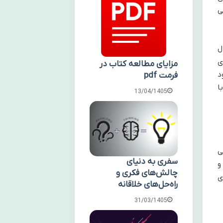
ی
ل
ی
مزایای مطالعه کتاب در
د
فرمت pdf
ا
13/04/1405
ی
سفری به دنیای
و
چالش‌های فکری و
ی
راه‌حل‌های خلاقانه
31/03/1405