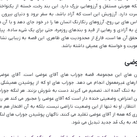
 هویتی مستقل و آرزوهایی بزرگ دارد. این بند رخت، خسته از یکنواخت
رت دارد. آرزویش این است که آزاد باشد، به سفر برود و دنیای بیرون ا
اس های بی روح، آرزوهای رنگارنگ انسان ها را در خود جای دهد و با آن ه
 به آزادی و رهایی از قید و بندهای روزمره، حتی برای یک شیء ساده. پیا
تحقق آن ها است، فارغ از محدودیت های ظاهری. این قصه به زیبایی نشا
هویت و خواسته های عمیقی داشته باشد.
ستان های این مجموعه، قصه جوراب های آقای عوضی است. آقای عوضی
ای غیرمعمول انجام می دهد. جوراب های او که از پوشیدن همیشگی 
 به تنگ آمده اند، تصمیم می گیرند دست به شورش بزنند. هر لنگه جورا
ن اعتراض، وضعیتی خنده دار است که آقای عوضی را مجبور می کند هر رو
انتظار، او نه تنها از این وضعیت ناراضی نیست، بلکه به آن افتخار هم م
ری که همه از آقای عوضی تقلید می کنند، ناگهان پوشیدن جوراب های لنگ
، به یک مُد جدید تبدیل می شود.