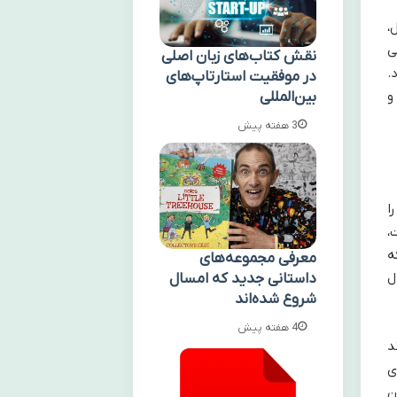
،
ی
نقش کتاب‌های زبان اصلی
.
در موفقیت استارتاپ‌های
بین‌المللی
و
3 هفته پیش
ا
آبادان است،
ه
معرفی مجموعه‌های
داستانی جدید که امسال
ل
شروع شده‌اند
4 هفته پیش
د
ی
ن