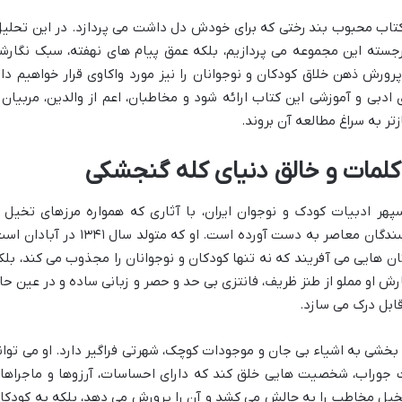
کتاب محبوب بند رختی که برای خودش دل داشت می پردازد. در این تحلیل
برجسته این مجموعه می پردازیم، بلکه عمق پیام های نهفته، سبک نگارش
ورش ذهن خلاق کودکان و نوجوانان را نیز مورد واکاوی قرار خواهیم داد
بی و آموزشی این کتاب ارائه شود و مخاطبان، اعم از والدین، مربیان 
تر به سراغ مطالعه آن بروند.
کلمات و خالق دنیای کله گنجشکی
سپهر ادبیات کودک و نوجوان ایران، با آثاری که همواره مرزهای تخیل ر
درنوردیده اند، جایگاه ویژه ای در میان نویسندگان معاصر به دست آورده است. او که متولد سال ۱۳۴۱ در 
ن هایی می آفریند که نه تنها کودکان و نوجوانان را مجذوب می کند، بلک
گارش او مملو از طنز ظریف، فانتزی بی حد و حصر و زبانی ساده و در عین حا
ابل درک می سازد.
خشی به اشیاء بی جان و موجودات کوچک، شهرتی فراگیر دارد. او می توان
جوراب، شخصیت هایی خلق کند که دارای احساسات، آرزوها و ماجراها
تخیل مخاطب را به چالش می کشد و آن را پرورش می دهد، بلکه به کودکا