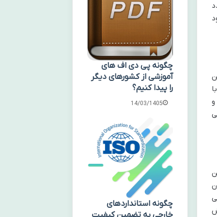
د
د
چگونه پی دی اف های
ن
آموزشی از کشورهای دیگر
را پیدا کنیم؟
با
و
14/03/1405
ی
ن
ن
ی
چگونه استانداردهای
ش
خارجی به تضمین کیفیت