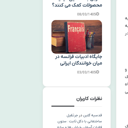
محصولات کمک می کنند؟
08/03/1405
ه
ه
ر
جایگاه ادبیات فرانسه در
میان خوانندگان ایرانی
و
03/03/1405
ک
ه
ی
نظرات کاربران
قدسیه گلبن
در
جرثقیل
ساختمانی با دکل ثابت : ستون
ک
فقرات آسمان خراش ها و سازه