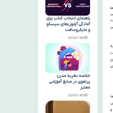
ی
ی
راهنمای انتخاب کتاب برای
ت
آمادگی آزمون‌های سیسکو
ی
و مایکروسافت
25/03/1405
ه
ت
ی
ی
خلاصه نظریه مدرن
پرتفوی در منابع آموزشی
معتبر
20/03/1405
ا
یش
و