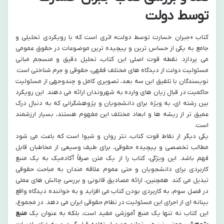
توسط دولت
کتاب «جبران خسارت توسط دولت» اثری است که با رویکردی تحلیلی و
جامع به یکی از حساس ترین و پیچیده ترین موضوعات در حقوق عمومی
می پردازد. نقطه قوت اصلی این کتاب، تحلیل دقیق و منسجم مبانی
مسئولیت دولت از دیدگاه های مختلف فقهی، حقوقی و جرم شناختی است.
نویسندگان با تلفیق این سه بعد، تصویری کامل و چندوجهی از مسئولیت
حاکمیت در قبال زیان های وارده به شهروندان ارائه می دهند. این رویکرد
بین رشته ای، به ویژه برای دانشجویان و پژوهشگرانی که به دنبال درک
عمیق تر از ریشه ها و ابعاد مختلف این مفهوم هستند، بسیار ارزشمند
است.
یکی دیگر از نقاط قوت کتاب، نثر روان و شیوا است که باعث می شود
مطالب تخصصی و پیچیده حقوقی، برای طیف وسیعی از مخاطبان قابل
فهم باشد. این ویژگی، کتاب را از یک متن صرفاً آکادمیک به یک منبع
کاربردی برای دانشجویان و حتی عموم علاقه مندان به مباحث حقوقی
تبدیل می کند. همچنین، ارائه مصادیق قانونی و بررسی چالش های عملی
در فصل سوم، به کاربردی بودن کتاب می افزاید و به خواننده دیدگاه واقع
بینانه ای از اجرای این مسئولیت در نظام حقوقی ایران می دهد. در مجموع،
این کتاب نه تنها یک منبع آموزشی مفید است، بلکه به عنوان یک
منبع