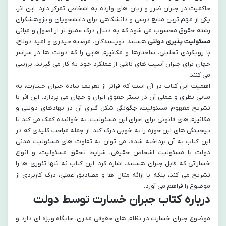
حاکمیت در جبران ضرر و زیان های وارده به اشخاص تمرکز دارد. این اثر،
یکی از مهم ترین منابع درسی و دانشگاهی برای دانشجویان و پژوهشگران
رشته حقوق محسوب می شود که به دنبال درک عمیق تر از اصول و مبانی
مسئولیت پذیری دولتی
هستند. نویسندگان، مرضیه حیدری و امید دولاح،
با رویکردی تحلیلی، ساختارها و مکانیزم هایی را که دولت ها در سراسر
جهان برای جبران آسیب های ناشی از عملکرد خود به کار می گیرند، بررسی
می کنند.
اهمیت این کتاب در آن است که فراتر از تعریف ساده جبران خسارت، به
مبانی نظری و عملی آن در بستر حقوق ایران و جهان می پردازد. این اثر با
تشریح مفهوم مسئولیت، چگونگی شکل گیری آن در نهادهای دولتی و
مکانیزم های قانونی برای اجرای این مسئولیت، به خواننده کمک می کند تا
پیچیدگی های این حوزه را به خوبی درک کند. از جمله مباحث کلیدی که در
این کتاب به آن پرداخته شده، می توان به تفاوت های مسئولیت مدنی
دولت با مسئولیت اشخاص حقیقی، شرایط تحقق مسئولیت، و انواع
خساراتی که قابل جبران هستند، اشاره کرد. این کتاب نه تنها تئوری ها را
تشریح می کند، بلکه با ارائه مثال ها و مصادیق عملی، درک کاربردی از
موضوع را فراهم می آورد.
درباره کتاب جبران خسارت توسط دولت
موضوع جبران خسارت در نظام های حقوقی مدرن، جایگاه ویژه ای دارد و