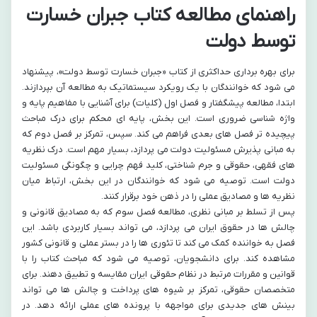
راهنمای مطالعه کتاب جبران خسارت
توسط دولت
برای بهره برداری حداکثری از کتاب «جبران خسارت توسط دولت»، پیشنهاد
می شود که خوانندگان با یک رویکرد سیستماتیک به مطالعه آن بپردازند.
ابتدا، مطالعه پیشگفتار و فصل اول (کلیات) برای آشنایی با مفاهیم پایه و
واژه شناسی ضروری است. این بخش، پایه ای محکم برای درک مباحث
پیچیده تر فصل های بعدی فراهم می کند. سپس، تمرکز بر فصل دوم که
به مبانی پذیرش مسئولیت دولت می پردازد، بسیار مهم است. درک نظریه
های فقهی، حقوقی و جرم شناختی، کلید فهم چرایی و چگونگی مسئولیت
دولت است. توصیه می شود که خوانندگان در این بخش، ارتباط میان
نظریه ها و مصادیق عملی را در ذهن خود برقرار کنند.
پس از تسلط بر مبانی نظری، مطالعه فصل سوم که به مصادیق قانونی و
چالش ها در حقوق ایران می پردازد، می تواند بسیار کاربردی باشد. این
فصل به خواننده کمک می کند تا تئوری ها را در بستر عملی و قانونی کشور
مشاهده کند. برای دانشجویان، توصیه می شود که مباحث کتاب را با
قوانین و مقررات مرتبط در نظام حقوقی ایران مقایسه و تطبیق دهند. برای
متخصصان حقوقی، تمرکز بر شیوه های پرداخت و چالش ها می تواند
بینش های جدیدی برای مواجهه با پرونده های عملی ارائه دهد. در