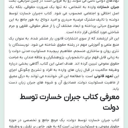
نهادهای دولتی ناشی می شوند، رو به فزونی است. در چنین شرایطی، بحث
جبران خسارات
وارده به اشخاص، نه تنها یک ضرورت حقوقی، بلکه یک
اصل اخلاقی و اجتماعی محسوب می شود. کتاب «جبران خسارت توسط
دولت» با تالیف مشترک مرضیه حیدری و امید دولاح، به طور جامع به این
موضوع حیاتی پرداخته و ابعاد مختلف آن را از منظر حقوقی، فقهی و جرم
شناختی مورد کنکاش قرار داده است.
این اثر ارزشمند که از سوی انتشارات قانون یار منتشر شده، به عنوان یک
منبع علمی و آموزشی مهم در رشته حقوق شناخته می شود. نویسندگان با
نثری روان و ساختاری منسجم، مفاهیم پیچیده مسئولیت مدنی دولت را
به زبانی قابل فهم برای دانشجویان، پژوهشگران و علاقه مندان به مباحث
حقوق عمومی تبیین کرده اند. هدف اصلی این کتاب، آگاهی بخشی درباره
وظیفه حاکمیت در قبال زیان های وارده به افراد و تشریح چگونگی اجرای
این
تعهد قانونی
است. با مطالعه این اثر، خواننده می تواند به درکی عمیق
از ماهیت مسئولیت دولت، مصادیق آن و شیوه های جبران زیان دست
یابد.
معرفی کتاب جبران خسارت توسط
دولت
کتاب جبران خسارت توسط دولت، یک مرجع جامع و تخصصی در حوزه
حقوق عمومی و مسئولیت مدنی است که به طور خاص بر نقش و وظیفه