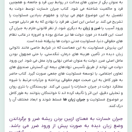
به عنوان یکی از ستون های عدالت در روابط بین فرد و جامعه، و همچنین
فرد و حاکمیت شناخته می شود. کتاب جبران خسارت توسط دولت به
تفصیل به این موضوع مهم می پردازد و مفهوم بنیادین مسئولیت را
تشریح می کند. بر اساس این اصل، هر فرد یا نهادی که به هر دلیلی موجب
ورود آسیب یا
ضرر و زیان
به دیگری شود، از نظر قانونی ملزم به جبران آن
است. این قاعده در مورد دولت ها نیز صادق بوده و امروزه در غالب نظام
های حقوقی دنیا، مسئولیت مدنی دولت ها پذیرفته شده است.
این پذیرش مسئولیت، به این معناست که در شرایط خاصی مانند ناتوانی
زیان دیده در تأمین هزینه های درمان، تنگدستی، یا حتی مجهول بودن
عامل اصلی ضرر، دولت به عنوان ضامن نهایی وارد عمل می شود. این ورود
دولت می تواند از طریق تأسیس نهادهای بیمه ای، گسترش صندوق های
تعاون اجتماعی، یا توسعه مسئولیت های جمعی صورت گیرد. کتاب حاضر
به طور کامل به این مبحث مهم حقوقی پرداخته و جزئیات مرتبط با شیوه
عملکرد دولت در جبران خسارات را تبیین می کند. نویسندگان با نثری روان
و تحلیلی دقیق، این اثر را تألیف کرده اند تا خوانندگان بتوانند به طور کامل
بر موضوع مسئولیت و
جبران زیان ها
مسلط شوند و ابعاد مختلف آن را
درک کنند.
جبران خسارت به معنای ازبین بردن ریشه ضرر و برگرداندن
وضع زیان دیده به صورت پیش از ورود ضرر می باشد.