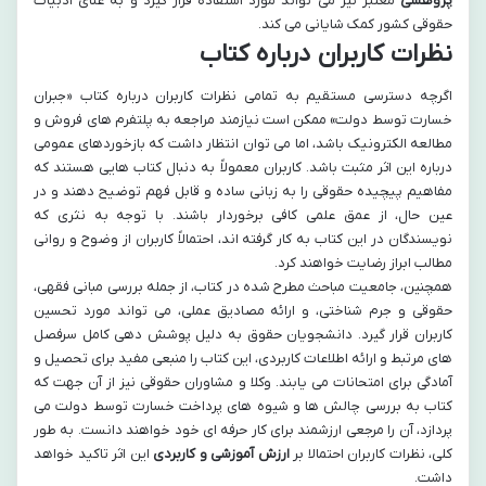
پژوهشی
معتبر نیز می تواند مورد استفاده قرار گیرد و به غنای ادبیات
حقوقی کشور کمک شایانی می کند.
نظرات کاربران درباره کتاب
اگرچه دسترسی مستقیم به تمامی نظرات کاربران درباره کتاب «جبران
خسارت توسط دولت» ممکن است نیازمند مراجعه به پلتفرم های فروش و
مطالعه الکترونیک باشد، اما می توان انتظار داشت که بازخوردهای عمومی
درباره این اثر مثبت باشد. کاربران معمولاً به دنبال کتاب هایی هستند که
مفاهیم پیچیده حقوقی را به زبانی ساده و قابل فهم توضیح دهند و در
عین حال، از عمق علمی کافی برخوردار باشند. با توجه به نثری که
نویسندگان در این کتاب به کار گرفته اند، احتمالاً کاربران از وضوح و روانی
مطالب ابراز رضایت خواهند کرد.
همچنین، جامعیت مباحث مطرح شده در کتاب، از جمله بررسی مبانی فقهی،
حقوقی و جرم شناختی، و ارائه مصادیق عملی، می تواند مورد تحسین
کاربران قرار گیرد. دانشجویان حقوق به دلیل پوشش دهی کامل سرفصل
های مرتبط و ارائه اطلاعات کاربردی، این کتاب را منبعی مفید برای تحصیل و
آمادگی برای امتحانات می یابند. وکلا و مشاوران حقوقی نیز از آن جهت که
کتاب به بررسی چالش ها و شیوه های پرداخت خسارت توسط دولت می
پردازد، آن را مرجعی ارزشمند برای کار حرفه ای خود خواهند دانست. به طور
کلی، نظرات کاربران احتمالا بر
ارزش آموزشی و کاربردی
این اثر تاکید خواهد
داشت.