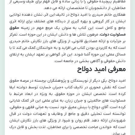
مفاهیم پیچیده حقوقی را با زبانی ساده و قابل فهم برای طیف وسیعی از
مخاطبان، از دانشجویان تا متخصصان، ارائه می دهد.
همکاری خانم حیدری با امید دولاح در تالیف این اثر، نشان دهنده توانایی
ایشان در کار گروهی و بهره گیری از دیدگاه های مختلف برای ارائه اثری
جامع و کامل است. این کتاب به عنوان یک مرجع مهم در زمینه
حقوق
مسئولیت دولت
، مرهون تلاش ها و دانش ایشان در این حوزه است. تمرکز
بر جزئیات و ارائه مصادیق قانونی، از ویژگی های بارز نگارش خانم حیدری
است که به کاربردی بودن کتاب می افزاید و به خوانندگان کمک می کند تا با
مسائل عملی این حوزه آشنا شوند. این اثر، گواهی بر تعهد ایشان به ارتقای
دانش حقوقی و آگاهی بخشی در جامعه است.
معرفی امید دولاح
امید دولاح، یکی دیگر از نویسندگان و پژوهشگران برجسته در عرصه حقوق
است که نقش محوری در تالیف کتاب «جبران خسارت توسط دولت» ایفا
کرده است. تخصص ایشان در حوزه حقوق، به ویژه در ابعاد مرتبط با
مسئولیت های حاکمیتی و جبران زیان، به غنای علمی این اثر کمک شایانی
کرده است. آقای دولاح با بینش عمیق خود نسبت به مبانی فقهی و حقوقی،
توانسته است تحلیلی دقیق و جامع از وظایف و تعهدات دولت در قبال
شهروندان ارائه دهد. قلم روان و شیوا، از ویژگی های بارز نگارش ایشان
است که خواندن مباحث تخصصی را برای مخاطبان، لذت بخش و قابل درک
می سازد.