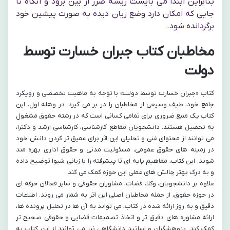
بنابراین ابتدا می بایست ریشه ضرر از بین برود و آنگاه تا
جایی که امکان دارد وضع زیان دیده به صورت پیشین خود
برگردانده شود.
مخاطبان کتاب جبران خسارت توسط
دولت
کتاب «جبران خسارت توسط دولت» با توجه به ماهیت تخصصی و رویکرد
جامع خود، طیف وسیعی از مخاطبان را در بر می گیرد. در وهله اول، این
کتاب یک منبع ضروری برای تمامی کسانی است که در رشته حقوق مشغول
به تحصیل هستند. دانشجویان مقاطع کارشناسی، کارشناسی ارشد و دکترا،
می توانند از محتوای غنی و تحلیلی این اثر برای عمیق تر کردن دانش خود
در زمینه های حقوق عمومی، مسئولیت مدنی و حقوق اداری بهره مند
شوند. این کتاب، مفاهیم پایه ای تا پیشرفته را با زبانی شیوا توضیح داده
و به درک بهتر چالش های عملی این حوزه کمک می کند.
علاوه بر دانشجویان، وکلا، قضات، مشاوران حقوقی و سایر فعالان حرفه ای
در حوزه حقوق، از جمله مخاطبان اصلی این اثر به شمار می روند. اطلاعات
دقیق و به روز ارائه شده در کتاب، می تواند به آن ها در تحلیل پرونده ها،
ارائه مشاوره های دقیق تر و اتخاذ تصمیمات قضایی و حقوقی صحیح تر
کمک کند. پژوهشگران و اساتید دانشگاهی نیز می توانند از این کتاب به