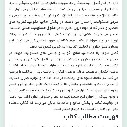
دارد. در این فصل، نویسندگان به صورت جامع، مبانی فقهی، حقوقی و جرم
شناختی این مسئولیت را بررسی می کنند. از جمله مباحث فقهی می توان به
«قاعده طلّ» و «قاعده ضمان بالخراج» اشاره کرد که ریشه های تاریخی و
شرعی مسئولیت را نشان می دهند. در بخش مبانی حقوقی، نظریه های
تقصیر و خطر که از مهم ترین نظریات در
حقوق مسئولیت مدنی
هستند،
تبیین می شوند. همچنین، رویکرد ترمیمی به جبران خسارت و تحولات
نوین در این حوزه از منظر جرم شناختی مورد تحلیل قرار می گیرد. این
بخش، عمق نظری و تحلیلی کتاب را به خوبی نشان می دهد.
فصل سوم، به مصادیق، منابع، فواید و چالش های مسئولیت دولت در
جبران خسارات در حقوق ایران می پردازد. این فصل کاربردی ترین بخش
کتاب است که مصادیق قانونی پرداخت خسارات توسط دولت، نظیر اشتباه
قاضی، فقدان یا غیبت عاقله، و عدم امکان دریافت دیه از مرتکب را بررسی
می کند. در ادامه، شیوه های پرداخت غرامت، اهداف و فواید جبران خسارت
از سوی دولت و همچنین چالش ها و محدودیت هایی که در این مسیر
وجود دارد، مورد بحث قرار می گیرد. این بخش به خواننده دیدگاهی عملی
و واقع بینانه از اجرای این مسئولیت در نظام حقوقی ایران ارائه می دهد.
در نهایت، کتاب با بخش منابع و مآخذ به پایان می رسد که نشان دهنده
عمق پژوهش و استناد به مراجع معتبر است.
فهرست مطالب کتاب