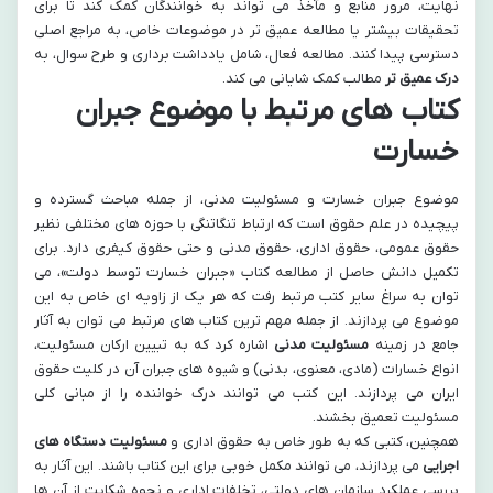
نهایت، مرور منابع و مآخذ می تواند به خوانندگان کمک کند تا برای
تحقیقات بیشتر یا مطالعه عمیق تر در موضوعات خاص، به مراجع اصلی
دسترسی پیدا کنند. مطالعه فعال، شامل یادداشت برداری و طرح سوال، به
درک عمیق تر
مطالب کمک شایانی می کند.
کتاب های مرتبط با موضوع جبران
خسارت
موضوع جبران خسارت و مسئولیت مدنی، از جمله مباحث گسترده و
پیچیده در علم حقوق است که ارتباط تنگاتنگی با حوزه های مختلفی نظیر
حقوق عمومی، حقوق اداری، حقوق مدنی و حتی حقوق کیفری دارد. برای
تکمیل دانش حاصل از مطالعه کتاب «جبران خسارت توسط دولت»، می
توان به سراغ سایر کتب مرتبط رفت که هر یک از زاویه ای خاص به این
موضوع می پردازند. از جمله مهم ترین کتاب های مرتبط می توان به آثار
جامع در زمینه
مسئولیت مدنی
اشاره کرد که به تبیین ارکان مسئولیت،
انواع خسارات (مادی، معنوی، بدنی) و شیوه های جبران آن در کلیت حقوق
ایران می پردازند. این کتب می توانند درک خواننده را از مبانی کلی
مسئولیت تعمیق بخشند.
همچنین، کتبی که به طور خاص به حقوق اداری و
مسئولیت دستگاه های
اجرایی
می پردازند، می توانند مکمل خوبی برای این کتاب باشند. این آثار به
بررسی عملکرد سازمان های دولتی، تخلفات اداری و نحوه شکایت از آن ها