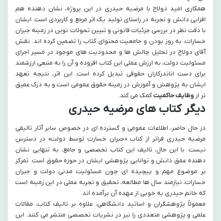
همکاری امید دولاح با مرضیه حیدری در این پروژه، نشان دهنده هم
افزایی دانش و تجربه در راستای تولید یک اثر مرجع و کاربردی است. ایشان
با دقت نظر در بررسی جزئیات قانونی و تبیین تحولات نوین در زمینه جبران
خسارات، به روز بودن و جامعیت محتوای کتاب را تضمین کرده اند. نقش
آقای دولاح در تحلیل چالش ها و محدودیت های موجود در مسیر اجرای
مسئولیت دولت، به ارزش عملی این کتاب افزوده و آن را به منبعی ارزشمند
برای دست اناندرکاران حقوقی تبدیل کرده است. این اثر، نتیجه تعهد
ایشان به پژوهش و آموزش در زمینه حقوق عمومی است و به درک عمیق
تر از
وظایف حاکمیت
کمک می کند.
دیگر کتاب های مرضیه حیدری
در حال حاضر، اطلاعات عمومی و گسترده ای در خصوص سایر آثار تالیفی
مرضیه حیدری فراتر از کتاب «جبران خسارت توسط دولت» در دسترس
نیست. با این حال، تالیف این کتاب تخصصی و جامع، به تنهایی نشان
دهنده عمق دانش و توانایی پژوهشی ایشان در حوزه حقوق است. تمرکز
بر موضوع مهم و پیچیده ای چون مسئولیت مدنی دولت و جبران
خسارات، نیازمند سال ها مطالعه، تحقیق و تجربه عملی در این زمینه است
که خانم حیدری به خوبی از عهده آن برآمده اند.
معمولاً پژوهشگران و اساتید دانشگاهی، علاوه بر تالیف کتاب، مقالات
علمی و پژوهشی متعددی را نیز در نشریات تخصصی منتشر می کنند. این