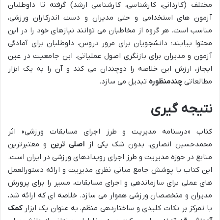
مختلف (کاردانی، کارشناسی، کارشناسی ارشد) گرفته تا داوطلبان
آزمون های استخدامی و حتی مدیران و دست اندرکاران ورزشی،
مناسب است. هر گروه از مخاطبان می توانند نیازهای خود را در این
محتوا بیابند؛ دانشجویان برای مرور دروس، داوطلبان برای آمادگی
آزمون و مدیران برای بازنگری اصول عملیاتی. این جامعیت در عین
ایجاز، ارزش این خلاصه را دوچندان می کند و آن را به یک ابزار
مطالعاتی
چندمنظوره
تبدیل می سازد.
نتیجه گیری
کتاب «درسنامه مدیریت و طرز اجرای مسابقات ورزشی» اثر
محمدحسین انصاری، بدون شک یکی از
اصلی ترین
و معتبرترین
منابع در حوزه مدیریت و طرز اجرای رویدادهای ورزشی در ایران است.
این کتاب با پوشش جامع مبانی نظری مدیریت و ارائه دستورالعمل
های عملی برای سازماندهی و اجرای مسابقات، مسیر را برای پرورش
مدیران و متخصصان ورزشی هموار می سازد. خلاصه ای که ارائه شد،
با تمرکز بر نکات کلیدی و ساختاردهی منظم، به عنوان یک ابزار
کمک