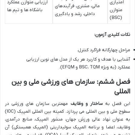
امتیازی
ارزیابی متوازن عملکرد
مالی، مشتری، فرآیندهای
متوازن
باشگاه ها و تیم ها
داخلی، رشد و یادگیری
(BSC)
نکات کلیدی آزمون:
مراحل چهارگانه فراگرد کنترل.
آشنایی با هدف و کاربرد هر یک از مدل های نوین ارزیابی
عملکرد (به ویژه BSC، TQM و EFQM).
فصل ششم: سازمان های ورزشی ملی و بین
المللی
این فصل به
ساختار و وظایف
مهمترین سازمان های ورزشی در
سطوح ملی و بین المللی می پردازد. کمیته بین المللی المپیک (IOC)
به عنوان نهاد عالی ورزش جهان، منشور المپیک، منابع درآمدی،
وظایف، اعضا و برنامه المپیک سولیداریتی (المپیک همبستگی) آن