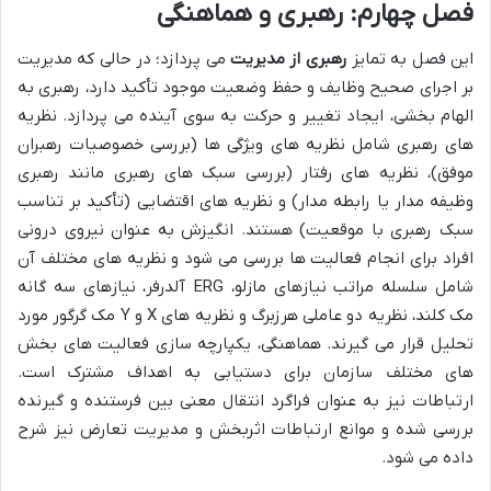
فصل چهارم: رهبری و هماهنگی
این فصل به تمایز
رهبری از مدیریت
می پردازد؛ در حالی که مدیریت
بر اجرای صحیح وظایف و حفظ وضعیت موجود تأکید دارد، رهبری به
الهام بخشی، ایجاد تغییر و حرکت به سوی آینده می پردازد. نظریه
های رهبری شامل نظریه های ویژگی ها (بررسی خصوصیات رهبران
موفق)، نظریه های رفتار (بررسی سبک های رهبری مانند رهبری
وظیفه مدار یا رابطه مدار) و نظریه های اقتضایی (تأکید بر تناسب
سبک رهبری با موقعیت) هستند. انگیزش به عنوان نیروی درونی
افراد برای انجام فعالیت ها بررسی می شود و نظریه های مختلف آن
شامل سلسله مراتب نیازهای مازلو، ERG آلدرفر، نیازهای سه گانه
مک کلند، نظریه دو عاملی هرزبرگ و نظریه های X و Y مک گرگور مورد
تحلیل قرار می گیرند. هماهنگی، یکپارچه سازی فعالیت های بخش
های مختلف سازمان برای دستیابی به اهداف مشترک است.
ارتباطات نیز به عنوان فراگرد انتقال معنی بین فرستنده و گیرنده
بررسی شده و موانع ارتباطات اثربخش و مدیریت تعارض نیز شرح
داده می شود.