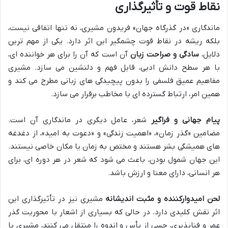
نقاط قوت و تأثیرگذاری
ماندگاری «در گذرگاه جهان» فریدون مشیری، نه تنها اتفاقی نیست،
بلکه ریشه در نقاط قوت چشمگیر این اثر دارد. یکی از مهم ترین
دلایل،
سادگی و صراحت زبان
آن است که آن را برای هر خواننده ای،
با هر سطح دانش ادبی، قابل فهم و دلنشین می سازد. مشیری
مفاهیم عمیق فلسفی را بدون پیچیدگی های زبانی مطرح می کند و
همین امر، ارتباط گسترده ای با مخاطب برقرار می سازد.
پیام جهانی و فراگیر
شعر، عامل دیگری در ماندگاری آن است.
مضامین «گذر زمان»، «اهمیت زندگی» و «دعوت به امید»، از دغدغه
های همیشگی بشر هستند و مختص به زمان یا مکان خاصی نیستند.
این جهان شمول بودن، باعث می شود که شعر در هر دوره ای، برای
هر انسانی، دارای معنا و ارزش باشد.
لحن امیدوارکننده و مثبت اندیشانه
مشیری نیز در تأثیرگذاری این
اثر نقش کلیدی دارد. در حالی که بسیاری از اشعار با محوریت گذر
عمر و فناپذیری، حسی از یأس و اندوه را منتقل می کنند، مشیری با