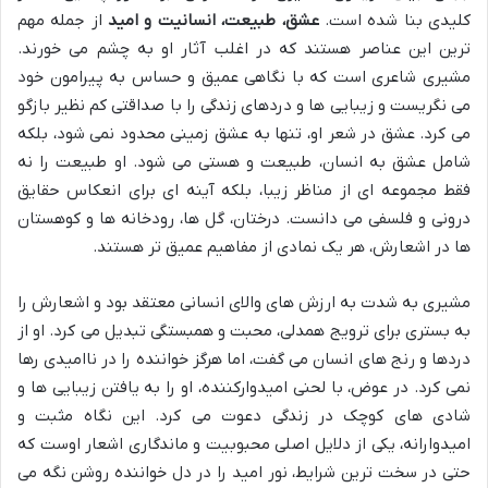
کلیدی بنا شده است.
عشق، طبیعت، انسانیت و امید
از جمله مهم
ترین این عناصر هستند که در اغلب آثار او به چشم می خورند.
مشیری شاعری است که با نگاهی عمیق و حساس به پیرامون خود
می نگریست و زیبایی ها و دردهای زندگی را با صداقتی کم نظیر بازگو
می کرد. عشق در شعر او، تنها به عشق زمینی محدود نمی شود، بلکه
شامل عشق به انسان، طبیعت و هستی می شود. او طبیعت را نه
فقط مجموعه ای از مناظر زیبا، بلکه آینه ای برای انعکاس حقایق
درونی و فلسفی می دانست. درختان، گل ها، رودخانه ها و کوهستان
ها در اشعارش، هر یک نمادی از مفاهیم عمیق تر هستند.
مشیری به شدت به ارزش های والای انسانی معتقد بود و اشعارش را
به بستری برای ترویج همدلی، محبت و همبستگی تبدیل می کرد. او از
دردها و رنج های انسان می گفت، اما هرگز خواننده را در ناامیدی رها
نمی کرد. در عوض، با لحنی امیدوارکننده، او را به یافتن زیبایی ها و
شادی های کوچک در زندگی دعوت می کرد. این نگاه مثبت و
امیدوارانه، یکی از دلایل اصلی محبوبیت و ماندگاری اشعار اوست که
حتی در سخت ترین شرایط، نور امید را در دل خواننده روشن نگه می