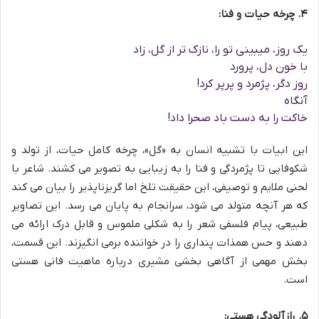
۴. چرخه حیات و فنا:
یک روز، میبینی تو را، نازک تر از گل، زاد
با خون دل، پرورد
روز دگر، پژمرد و پرپر کرد!
آنگاه
خاکت را به دست باد صحرا داد!
این ابیات با تشبیه انسان به «گل»، چرخه کامل حیات، از تولد و
شکوفایی تا پژمردگی و فنا را به زیبایی به تصویر می کشند. شاعر با
لحنی ملایم و توصیفی، این حقیقت تلخ اما گریزناپذیر را بیان می کند
که هر آنچه متولد می شود، سرانجام به پایان می رسد. این تصاویر
طبیعی، پیام فلسفی شعر را به شکلی ملموس و قابل درک ارائه می
دهند و حس همذات پنداری را در خواننده برمی انگیزند. این قسمت،
بخش مهمی از آگاهی بخشی مشیری درباره ماهیت فانی هستی
است.
۵. رازآلودگی هستی: