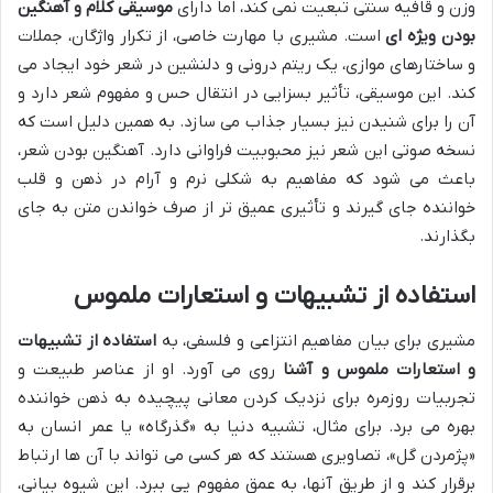
وزن و قافیه سنتی تبعیت نمی کند، اما دارای
موسیقی کلام و آهنگین
بودن ویژه ای
است. مشیری با مهارت خاصی، از تکرار واژگان، جملات
و ساختارهای موازی، یک ریتم درونی و دلنشین در شعر خود ایجاد می
کند. این موسیقی، تأثیر بسزایی در انتقال حس و مفهوم شعر دارد و
آن را برای شنیدن نیز بسیار جذاب می سازد. به همین دلیل است که
نسخه صوتی این شعر نیز محبوبیت فراوانی دارد. آهنگین بودن شعر،
باعث می شود که مفاهیم به شکلی نرم و آرام در ذهن و قلب
خواننده جای گیرند و تأثیری عمیق تر از صرف خواندن متن به جای
بگذارند.
استفاده از تشبیهات و استعارات ملموس
مشیری برای بیان مفاهیم انتزاعی و فلسفی، به
استفاده از تشبیهات
و استعارات ملموس و آشنا
روی می آورد. او از عناصر طبیعت و
تجربیات روزمره برای نزدیک کردن معانی پیچیده به ذهن خواننده
بهره می برد. برای مثال، تشبیه دنیا به «گذرگاه» یا عمر انسان به
«پژمردن گل»، تصاویری هستند که هر کسی می تواند با آن ها ارتباط
برقرار کند و از طریق آنها، به عمق مفهوم پی ببرد. این شیوه بیانی،