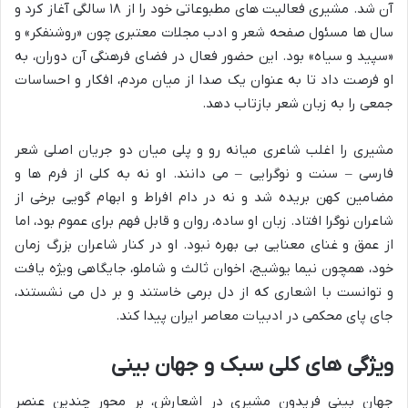
آن شد. مشیری فعالیت های مطبوعاتی خود را از ۱۸ سالگی آغاز کرد و
سال ها مسئول صفحه شعر و ادب مجلات معتبری چون «روشنفکر» و
«سپید و سیاه» بود. این حضور فعال در فضای فرهنگی آن دوران، به
او فرصت داد تا به عنوان یک صدا از میان مردم، افکار و احساسات
جمعی را به زبان شعر بازتاب دهد.
مشیری را اغلب شاعری میانه رو و پلی میان دو جریان اصلی شعر
فارسی – سنت و نوگرایی – می دانند. او نه به کلی از فرم ها و
مضامین کهن بریده شد و نه در دام افراط و ابهام گویی برخی از
شاعران نوگرا افتاد. زبان او ساده، روان و قابل فهم برای عموم بود، اما
از عمق و غنای معنایی بی بهره نبود. او در کنار شاعران بزرگ زمان
خود، همچون نیما یوشیج، اخوان ثالث و شاملو، جایگاهی ویژه یافت
و توانست با اشعاری که از دل برمی خاستند و بر دل می نشستند،
جای پای محکمی در ادبیات معاصر ایران پیدا کند.
ویژگی های کلی سبک و جهان بینی
جهان بینی فریدون مشیری در اشعارش، بر محور چندین عنصر