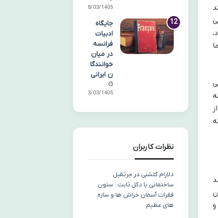
د
08/03/1405
ی
جایگاه
،
ادبیات
فرانسه
ا
در میان
خوانندگا
ن ایرانی
ی
03/03/1405
ه
ز
ه
نظرات کاربران
دلارام گلشنی
در
جرثقیل
د
ساختمانی با دکل ثابت : ستون
ن
فقرات آسمان خراش ها و سازه
و
های عظیم