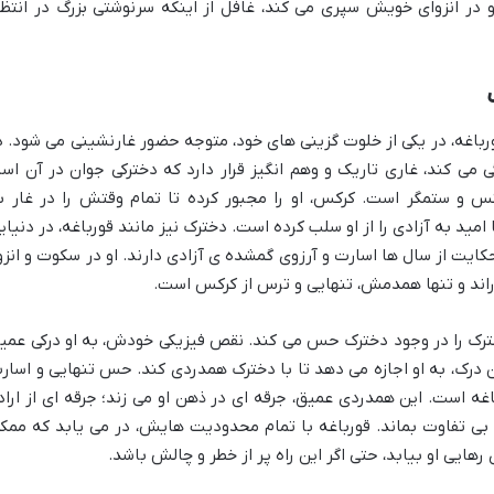
 در انزوای خویش سپری می کند، غافل از اینکه سرنوشتی بزرگ در انتظا
باغه، در یکی از خلوت گزینی های خود، متوجه حضور غارنشینی می شود. د
ی می کند، غاری تاریک و وهم انگیز قرار دارد که دخترکی جوان در آن اسی
و ستمگر است. کرکس، او را مجبور کرده تا تمام وقتش را در غار ب
امید به آزادی را از او سلب کرده است. دخترک نیز مانند قورباغه، در دنیای
ت از سال ها اسارت و آرزوی گمشده ی آزادی دارند. او در سکوت و انزوا
 گذراند و تنها همدمش، تنهایی و ترس از کرکس است.
ترک را در وجود دخترک حس می کند. نقص فیزیکی خودش، به او درکی عمی
 درک، به او اجازه می دهد تا با دخترک همدردی کند. حس تنهایی و اسار
غه است. این همدردی عمیق، جرقه ای در ذهن او می زند؛ جرقه ای از اراد
 بی تفاوت بماند. قورباغه با تمام محدودیت هایش، در می یابد که ممک
رهایی او بیابد، حتی اگر این راه پر از خطر و چالش باشد.