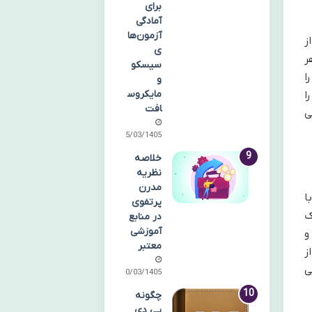
برای
آمادگی
آزمون‌ها
ز
ی
ر
سیسکو
ا
و
مایکروس
ا
افت
ی
25/03/1405
خلاصه
نظریه
مدرن
ا
پرتفوی
ک
در منابع
آموزشی
و
معتبر
ز
ی
20/03/1405
چگونه
پی دی