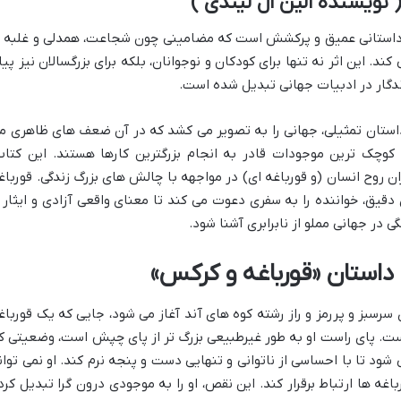
نویسنده الین ال لیندی )
ی، داستانی عمیق و پرکشش است که مضامینی چون شجاعت، همدلی و غلبه ب
د. این اثر نه تنها برای کودکان و نوجوانان، بلکه برای بزرگسالان نیز پیا
ندگار در ادبیات جهانی تبدیل شده است.
Ellen L. Lin) با خلق این داستان تمثیلی، جهانی را به تصویر می کشد که در آن ضعف های ظاهری 
کوچک ترین موجودات قادر به انجام بزرگترین کارها هستند. این کتاب
ن روح انسان (و قورباغه ای) در مواجهه با چالش های بزرگ زندگی. قورباغ
یق، خواننده را به سفری دعوت می کند تا معنای واقعی آزادی و ایثار ر
در جهانی مملو از نابرابری آشنا شود.
 داستان «قورباغه و کرکس»
سرسبز و پررمز و راز رشته کوه های آند آغاز می شود، جایی که یک قورباغ
ست. پای راست او به طور غیرطبیعی بزرگ تر از پای چپش است، وضعیتی ک
شود تا با احساسی از ناتوانی و تنهایی دست و پنجه نرم کند. او نمی توان
رباغه ها ارتباط برقرار کند. این نقص، او را به موجودی درون گرا تبدیل کرد