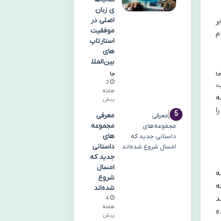
ی زبان
اصلی در
ر
موفقیت
م
استارتاپ‌
های
بین‌الملل
می
ی
3
،
هفته
ه
پیش
ا
معرفی
مجموعه‌
های
داستانی
جدید که
امسال
ه
شروع
ه
شده‌اند
د
4
هفته
ه
پیش