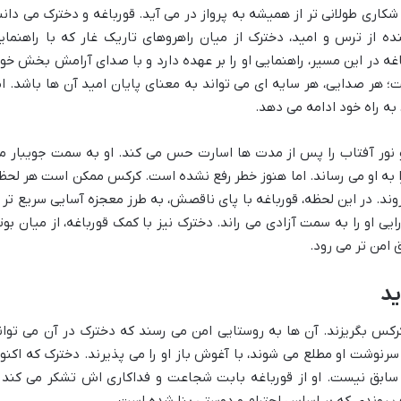
شکاری طولانی تر از همیشه به پرواز در می آید. قورباغه و دخترک می دانن
ه از ترس و امید، دخترک از میان راهروهای تاریک غار که با راهنمای
غه در این مسیر، راهنمایی او را بر عهده دارد و با صدای آرامش بخش خود
 هر صدایی، هر سایه ای می تواند به معنای پایان امید آن ها باشد. ام
 به راه خود ادامه می دهد.
 و نور آفتاب را پس از مدت ها اسارت حس می کند. او به سمت جویبار م
را به او می رساند. اما هنوز خطر رفع نشده است. کرکس ممکن است هر لحظ
روند. در این لحظه، قورباغه با پای ناقصش، به طرز معجزه آسایی سریع تر ا
ی او را به سمت آزادی می راند. دخترک نیز با کمک قورباغه، از میان بوت
امن تر می رود.
ید
کس بگریزند. آن ها به روستایی امن می رسند که دخترک در آن می توان
 سرنوشت او مطلع می شوند، با آغوش باز او را می پذیرند. دخترک که اکنو
 سابق نیست. او از قورباغه بابت شجاعت و فداکاری اش تشکر می کند 
پیوندی که بر اساس احترام و دوستی بنا شده است.