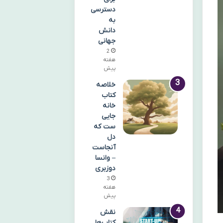
دسترسی
به
دانش
جهانی
2
هفته
پیش
خلاصه
کتاب
خانه
جایی
ست که
دل
آنجاست
– وانسا
دوزبری
3
هفته
پیش
نقش
کتاب‌ها