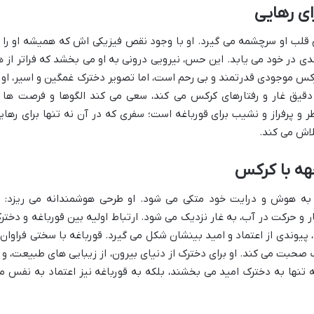
ی رهایی
ق قلب او سرچشمه می گیرد. او با وجود نقص فیزیکی اش که همیشه او را ا
دی در خود می یابد. این حس، نیرویی درونی به او می بخشد که فراتر از ه
 موجودی قدرتمند و بی رحم است، اما تصویر دخترک غمگین و اسیر، او ر
دقیق غار و رفتارهای کرکس می کند، سعی می کند الگوها و فرصت ها ر
ر و پرفراز و نشیب برای قورباغه است؛ سفری که در آن نه تنها برای رهای
لاش می کند.
جهه با کرکس
به هوش و درایت خود متکی می شود. او طرحی هوشمندانه می ریزد: ب
 و حرکت در آب، به غار نزدیک می شود. ارتباط اولیه بین قورباغه و دختر
، پیوندی از اعتماد و امید بینشان شکل می گیرد. قورباغه با سختی فراوان 
ک صحبت می کند. او برای دخترک از دنیای بیرون، از زیبایی های طبیعت، و ا
 تنها به دخترک امید می بخشند، بلکه به قورباغه نیز اعتماد به نفس م