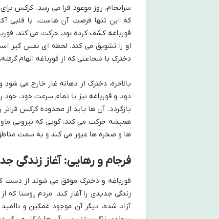
سرانجام، روز موعود فرا می رسد. کرکس برای 
که این تنها فرصت آن هاست. با قلبی آکند
قورباغه کشف کرده بود، حرکت می کند. قوربا
او را تشویق می کند. لحظه ای نفس گیر است؛
دخترک با شجاعتی که از قورباغه الهام گرفته،
بالاخره، دخترک از دهانه غار خارج می شود
دود و قورباغه نیز با تمام سرعت خود، خود 
بازگردد. آن ها باید از محدوده کرکس فراتر 
همیشه حرکت می کند، گویی که نیرویی ماورای
ها و صخره ها عبور می کند و به سمت مناطق 
فرجام و رهایی: آغاز زندگی جد
قورباغه و دخترک موفق می شوند از دست کر
زندگی جدیدی را آغاز کند. مردم روستا که از
آزاد شده، دیگر آن موجود غمگین و ناامید
پیوندی ناگسستنی بین آن ها شکل می گیرد؛ 