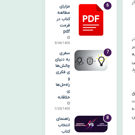
ر
مزایای
مطالعه
کتاب در
فرمت
pdf
ر
13/04/1405
ر
سفری
ه
به دنیای
ی
چالش‌ها
،
ی فکری
و
راه‌حل‌ها
ی
ق
خلاقانه
ت
ه
31/03/1405
ن
راهنمای
انتخاب
کتاب