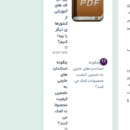
ی
اف های
آموزشی
.
از
ر
کشورها
ی
ی دیگر
را پیدا
کنیم؟
ب
14/03/1405
چگونه
استاندارد
ن
های
ر
خارجی
.
به
ت
تضمین
کیفیت
و
محصولا
ت کمک
می
کنند؟