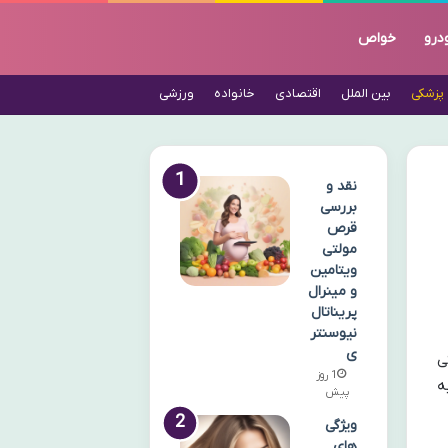
درو
خواص
پزشکی
بین الملل
اقتصادی
خانواده
ورزشی
نقد و
بررسی
قرص
مولتی
ویتامین
و مینرال
پریناتال
نیوسنتر
ی
ی
1 روز
 مانند گلوکزامین سولفات، کندرویتین سولفات و MSM، به
پیش
ویژگی
های