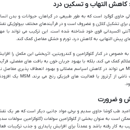
ب آلی حاوی گوگرد است که به طور طبیعی در گیاهان، حیوانات و بدن انسا
 برای تشکیل کلاژن و غضروف است و در فرآیندهای مختلف بیولوژیکی نق
بی و آنتی اکسیدانی قوی خود شناخته شده است. این ترکیب می تواند با مها
ای پیش التهابی، به کاهش درد، تورم و خشکی مفاصل کمک کند.
گلوکز، به خصوص در کنار گلوکزامین و کندرویتین، اثربخشی این مکمل را افزای
سریع تر علائم کمک می کند، بلکه با بهبود جریان خون به بافت های مفصلی، فرآین
ترمیم را تسریع می بخشد. علاوه بر این، MSM می تواند در کاهش اسپاسم عضلانی و بهبود انعطاف پذیری مفاصل ن
مؤثر باشد. برای افرادی که از درد و التهاب ناشی از آرتروز یا فعالیت های فیزیکی رنج می برند، 
د.
قش و ضرورت
کز امید طب کوشا حاوی سدیم و برخی مواد جانبی دیگر است که هر یک نق
کن است به عنوان بخشی از گلوکزامین سولفات (گلوکزامین سولفات سدی
ب به کار رفته باشد و عمدتاً برای افزایش پایداری و جذب ترکیبات فعا