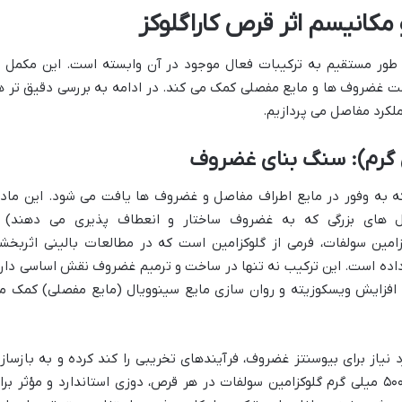
مکانیسم اثر قرص کاراگلوکز
 طور مستقیم به ترکیبات فعال موجود در آن وابسته است. این مکمل ب
مت غضروف ها و مایع مفصلی کمک می کند. در ادامه به بررسی دقیق تر ه
ملکرد مفاصل می پردازیم.
ه به وفور در مایع اطراف مفاصل و غضروف ها یافت می شود. این ماده
کول های بزرگی که به غضروف ساختار و انعطاف پذیری می دهند) 
ان ها (GAGs) است. گلوکزامین سولفات، فرمی از گلوکزامین است که در مطالعات بالینی اثربخ
 داده است. این ترکیب نه تنها در ساخت و ترمیم غضروف نقش اساسی دارد
ه افزایش ویسکوزیته و روان سازی مایع سینوویال (مایع مفصلی) کمک م
رد نیاز برای بیوسنتز غضروف، فرآیندهای تخریبی را کند کرده و به بازساز
بافت های آسیب دیده کمک می کند. دوز ۵۰۰ میلی گرم گلوکزامین سولفات در هر قرص، دوزی استاندارد و مؤثر بر