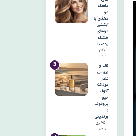
ماسک
مو
مغذی با
آبکشی
موهای
خشک
رومینا
2 روز
پیش
نقد و
بررسی
عطر
مردانه
آکوا د
جیو
پروفوند
و
برندینی
2 روز
پیش