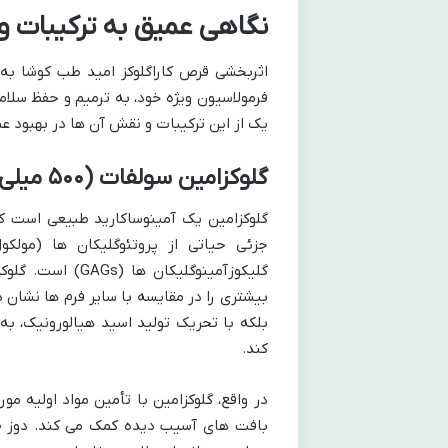
نگاهی عمیق به ترکیبات و 
اثربخشی قرص کاراگلوکز امید طب کوشا به
فرمولاسیون ویژه خود، به ترمیم و حفظ سلا
یک از این ترکیبات و نقش آن ها در بهبود ع
گلوکزامین سولفات (۵۰۰ میلی گرم): سنگ بنای غضروف
گلوکزامین یک آمینوساکارید طبیعی است ک
جزئی حیاتی از پروتئوگلیکان ها (مول
گلیکوزآمینوگلیک
بیشتری را در مقایسه با سایر فرم ها نشان
بلکه با تحریک تولید اسید هیالورونیک، ب
کند.
در واقع، گلوکزامین با تأمین مواد اولیه مو