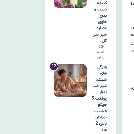
کننده
ا
دست و
بدن
حاوی
س
عصاره
شیر سی
ده
گل
ل
2
ک
هفته
پیش
ویژگی
های
شیشه
شیر ضد
ه
نفخ
پرفکت 5
چیکو
مناسب
نوزادان
بالای 2
ماه