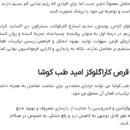
مل معمولاً ناچیز است، اما برای افرادی که رژیم غذایی کم سدیم دارند ی
هم است و توصیه می شود با پزشک مشورت کنند.
لولز، کراس پویدون، سدیم استارچ گلیکولات، سیلیکون دی اکساید، کرا
 ۱۵۰۰ و استئارات منیزیم، در درجه اول به عنوان پرکننده، چسباننده، تجزیه کننده و روان کنن
رچگی قرص، سهولت تولید، بهبود انحلال و فراهمی زیستی ترکیبات فعا
قیم بر مفاصل ندارند، بلکه به پایداری و کارایی فرمولاسیون نهایی کم
 قرص کاراگلوکز امید طب کوشا
ب کوشا می تواند مزایای متعددی برای سلامت مفاصل به همراه داشت
ر ترکیبات فعال آن محقق می شود:
وکزامین و کندرویتین با حمایت از بازسازی غضروف و بهبود مایع
ابی خود، به طور قابل توجهی به کاهش درد و رفع خشکی، به خصوص در هنگام
کنند.