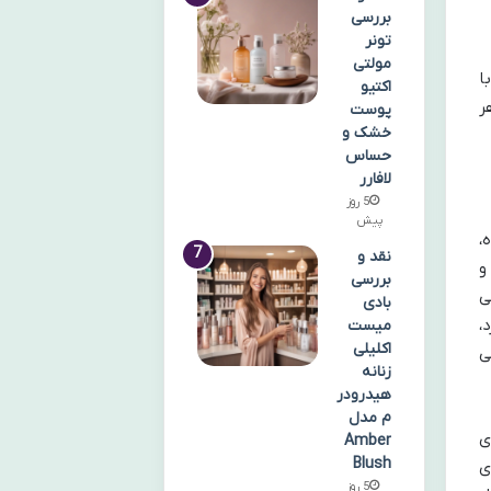
بررسی
تونر
مولتی
ا
اکتیو
ر
پوست
خشک و
حساس
لافارر
5 روز
پیش
،
نقد و
و
بررسی
شی
بادی
،
میست
اکلیلی
ی
زنانه
هیدرودر
م مدل
ی
Amber
Blush
ای
5 روز