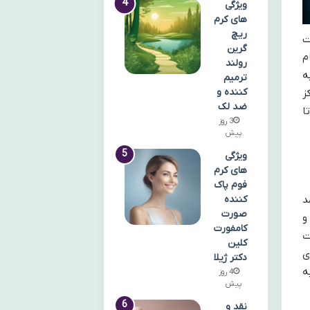
ویژگی
های کرم
ریچ
ت
گرین
م
رولند
ه
ترمیم
کننده و
ز
ضد لک
ا
3 روز
پیش
ویژگی
های کرم
فوم پاک
د
کننده
صورت
ی شود و
کامفورت
ت
کلین
ی
دکتر ژیلا
ه
4 روز
پیش
نقد و