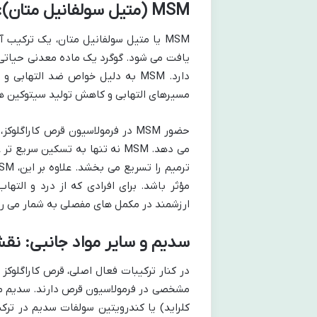
MSM (متیل سولفانیل متان): کاهش التهاب و تسکین درد
MSM یا متیل سولفانیل متان، یک ترکی
یافت می شود. گوگرد یک ماده معدنی حیاتی
دارد. MSM به دلیل خواص ضد التها
مسیرهای التهابی و کاهش تولید سیتوکین ه
حضور MSM در فرمولاسیون قرص کارا
می دهد. MSM نه تنها به تسکین 
ارزشمند در مکمل های مفصلی به شمار می رو
سدیم و سایر مواد جانبی: ن
در کنار ترکیبات فعال اصلی، قرص کاراگلو
مشخصی در فرمولاسیون قرص دارند. سدیم مم
کلراید) یا کندرویتین سولفات سدیم در ترکی