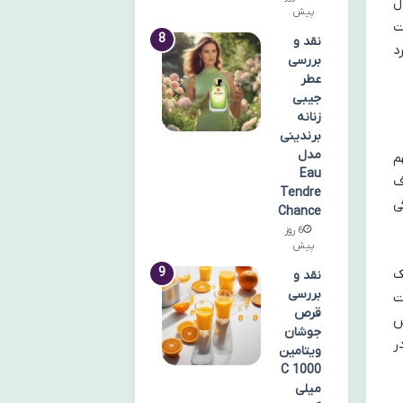
ل
پیش
ت
نقد و
د
بررسی
عطر
جیبی
زنانه
برندینی
مدل
م
Eau
ف
Tendre
ی
Chance
6 روز
پیش
ک
نقد و
بررسی
ت
قرص
ش
جوشان
ر
ویتامین
C 1000
میلی