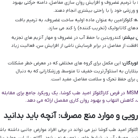
با ترمیم غضروف و افزایش روان سازی مفاصل، دامنه حرکتی بهبود
و ورزشی خود را با راحتی بیشتری انجام دهند.
:
گلوکزامین به عنوان ماده اولیه ساخت غضروف، به ترمیم بافت
ای کاتابولیک (تخریب کننده) را کند می سازد.
 بیشتر:
کندرویتین با حفظ آب در غضروف و مهار آنزیم های تجزیه
افظت از مفاصل در برابر فرسایش ناشی از افزایش سن، فعالیت زیاد
خوردگان:
این مکمل برای گروه های مختلفی که در معرض خطر مشکلات
بتلایان به استئوآرتریت خفیف تا متوسط، ورزشکارانی که به دنبال
 برای حفظ تحرک و سلامت مفاصل، مفید است.
ترکیب هم افزای گلوکزامین، کندرویتین و MSM در قرص کاراگلوکز امید طب کوشا، یک رویکرد جامع برای مقابله 
کاهش التهاب و بهبود روان کاری مفصل ارائه می دهد.
ویی و موارد منع مصرف: آنچه باید بدانید
گلوکز امید طب کوشا نیز می تواند در برخی افراد عوارض جانبی داشته باش
نین، مصرف آن در شرایط خاصی توصیه نمی شود. آگاهی از این موارد برا