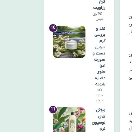
گرم
رزاویت
7 روز
ن
پیش
ش
نقد و
ر
بررسی
کرم
تیوپی
دست و
ش
صورت
د
آدرا
یز
حاوی
MSM یک افزودنی
عصاره
بابونه
2
هفته
پیش
ویژگی
ش
های
م
لوسیون
ل
نرم