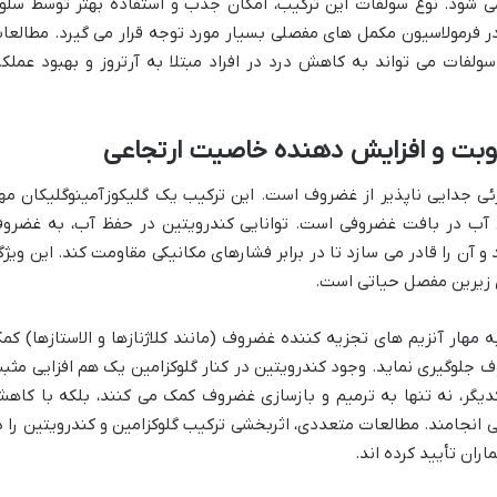
شود. نوع سولفات این ترکیب، امکان جذب و استفاده بهتر توسط سلو
 در فرمولاسیون مکمل های مفصلی بسیار مورد توجه قرار می گیرد. مطالعا
لفات می تواند به کاهش درد در افراد مبتلا به آرتروز و بهبود عملکر
وبت و افزایش دهنده خاصیت ارتجاعی
زئی جدایی ناپذیر از غضروف است. این ترکیب یک گلیکوزآمینوگلیکان مه
آب در بافت غضروفی است. توانایی کندرویتین در حفظ آب، به غضرو
ن را قادر می سازد تا در برابر فشارهای مکانیکی مقاومت کند. این ویژگ
 زیرین مفصل حیاتی است.
ه مهار آنزیم های تجزیه کننده غضروف (مانند کلاژنازها و الاستازها) کم
 جلوگیری نماید. وجود کندرویتین در کنار گلوکزامین یک هم افزایی مثب
کدیگر، نه تنها به ترمیم و بازسازی غضروف کمک می کنند، بلکه با کاه
 انجامند. مطالعات متعددی، اثربخشی ترکیب گلوکزامین و کندرویتین را د
ران تأیید کرده اند.