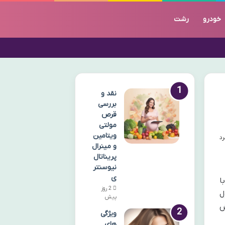
خودرو
رشت
نقد و
بررسی
قرص
مولتی
ویتامین
و مینرال
پریناتال
نیوسنتر
ی
با
2 روز
ل
پیش
ی کاهش
ویژگی
های