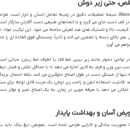
نقص، حتی زیر دوش
دسته خودتراش 5 لبه مردانه سیلور مدل Blaze5، نتیجه تحقیقات دقیق در زمینه تعامل انسان و ابزار است. طرا
 در کف دست جای می گیرد و با انحناهای طبیعی دست آقایان سازگار است
ا کیفیت بالا و لاستیک های ضد لغزش ساخته می شود. این ترکیب مواد، د
ول عمر بالای دسته را تضمین می کند و ثانیاً، چسبندگی فوق العاده ای را حت
اهم می آورد.
 نواحی دشوار مانند زیر بینی، خط فک یا اطراف خط ریش، حیاتی است
ا ایجاد تعادل مناسب بین وزن و فرم، به کاربر اجازه می دهد تا با حداقل تلاش و فشار، تی
 تنها از خستگی دست در طول اصلاح جلوگیری می کند، بلکه احتمال بریدگ
. قابلیت استفاده ایمن و راحت زیر دوش، یک مزیت قابل توجه برای سب
 امکان می دهد با صرفه جویی در زمان، به یک اصلاح تمیز و مؤثر دس
یض آسان و بهداشت پایدار
تم کارتریج خودتراش سیلور Blaze5 با محوریت سادگی و کارایی طراحی شده است. تعویض تیغ یدک باید 