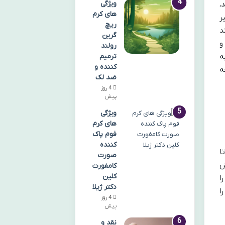
ویژگی
،
های کرم
ر
ریچ
د
گرین
و
رولند
ه
ترمیم
کننده و
ه
ضد لک
4 روز
پیش
ویژگی
های کرم
فوم پاک
کننده
ا
صورت
ش
کامفورت
کلین
 را
دکتر ژیلا
ا
4 روز
پیش
نقد و