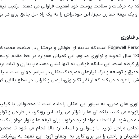
 که به جزئیات و سلامت پوست خود اهمیت فراوانی می دهند. ترکیب تیغ
و یک تیغه خط زن مجزا، این خودتراش را به یک راه حل جامع برای هر نو
 فناوری
برند سیلور، بخشی از کمپانی بزرگ Edgewell Personal Care است که سابقه ای طولانی و درخشان در صنعت محصو
مراقبت شخصی و اصلاح دارد. با بیش از 135 سال تجربه و نوآوری مداوم، این کمپانی همواره در خط مقدم توس
ار گرفته است. این سابقه طولانی، نه تنها نشان دهنده پایداری و ثبات برن
تحقیق و توسعه و درک نیازهای مصرف کنندگان در سراسر جهان است. سیلو
ی را عرضه می کند که از نظر تکنولوژی، ایمنی و کارایی در سطح بالایی قرا
آوری های مدرن، به سیلور این امکان را داده است تا محصولاتی با کیفی
آورده می کنند، بلکه آن ها را فراتر می برند. این رویکرد، در طراحی و تولی
ز به وضوح مشاهده می شود. از انتخاب مواد اولیه مرغوب برای تیغه ها و نوار مرطوب کنند
تمامی مراحل تولید با وسواس و استاندارد بالا انجام می شود تا محصو
مینان و راحتی را نیز برای کاربر به ارمغان آورد. این تعهد به پیشرفت 