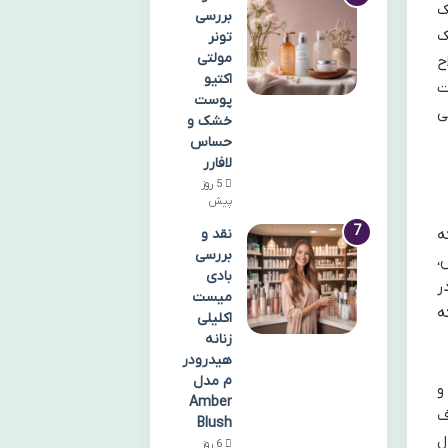
ک
بررسی
ک
تونر
مولتی
ح
اکتیو
ت
پوست
ی
خشک و
حساس
لافارر
5 روز
پیش
که
نقد و
بررسی
،
بادی
ر
میست
 بلکه
اکلیلی
زنانه
هیدرودر
م مدل
و
Amber
ف
Blush
ل
6 روز