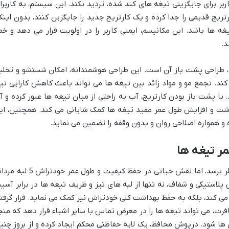
ربر برای جایگزینی تیغه های کند شده، تردید نکند. این سیستم، به کاربرا
تریج قدیمی را جدا کرده و یک کارتریج جدید را جایگزین کنند، بدون اینک
ه ها باشد. این مکانیسم، ایمنی کاربر را در اولویت قرار می دهد و خط
د.
یکی دیگر از ویژگی های مهم کارتریج Blaze5، طراحی پشت باز آن است. این طراحی هوشمندانه، امکان شستشو و تخل
 کند. تجمع مو و مواد زائد بین تیغه ها می تواند باعث کاهش کارایی تیغ
ا پشت باز بودن کارتریج، آب به راحتی از میان تیغه ها عبور کرده و آ
داشت و افزایش طول عمر مفید تیغه ها کمک شایانی می کند. همچنین، ای
و همواره اصلاحی روان و بدون وقفه را تضمین می نماید.
ر تیغه ها
شاید درپوش محافظ یک جزئی کوچک به نظر برسد، اما نقش حیاتی در حفظ کیفیت و طول عمر خودت
د. این درپوش پلاستیکی و شفاف، نه تنها از لبه های تیز و ظریف تیغه ها در برابر آسی
ی کند، بلکه به حفظ بهداشت کلی خودتراش نیز کمک می نماید. قرار گرفت
ت، می تواند تیغه ها را در معرض تماس با سایر اشیاء قرار دهد که منج
ا شود. درپوش محافظ، یک لایه حفاظتی محکم ایجاد کرده و از بروز چنی