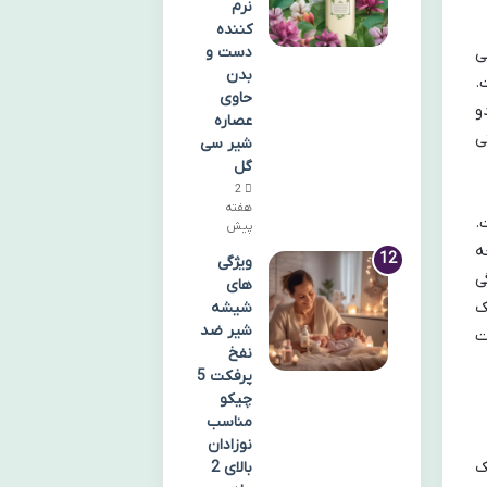
نرم
کننده
دست و
حی
بدن
.
حاوی
و
عصاره
ی
شیر سی
گل
2
هفته
.
پیش
غه
ویژگی
ی
های
ک
شیشه
شیر ضد
ت
نفخ
پرفکت 5
چیکو
مناسب
نوزادان
یک
بالای 2