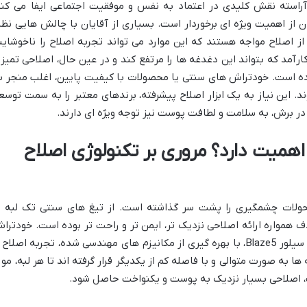
آراسته نقش کلیدی در اعتماد به نفس و موفقیت اجتماعی ایفا می کند
 از اهمیت ویژه ای برخوردار است. بسیاری از آقایان با چالش هایی نظی
 اصلاح مواجه هستند که این موارد می تواند تجربه اصلاح را ناخوشاین
رآمد که بتواند این دغدغه ها را مرتفع کند و در عین حال، اصلاحی تمیز 
وده است. خودتراش های سنتی یا محصولات با کیفیت پایین، اغلب منجر ب
 این نیاز به یک ابزار اصلاح پیشرفته، برندهای معتبر را به سمت توسع
ر برش، به سلامت و لطافت پوست نیز توجه ویژه ای دارند.
اهمیت دارد؟ مروری بر تکنولوژی اصلاح
حولات چشمگیری را پشت سر گذاشته است. از تیغ های سنتی تک لبه ت
 همواره ارائه اصلاحی نزدیک تر، ایمن تر و راحت تر بوده است. خودترا
های چند لبه، به ویژه مدل های 5 لبه مانند سیلور Blaze5، با بهره گیری از مکانیزم های مهندسی شده، تجربه اصلاح
ا به صورت متوالی و با فاصله کم از یکدیگر قرار گرفته اند تا هر لبه، مو ر
یت، اصلاحی بسیار نزدیک به پوست و یکنواخت حاصل شود.