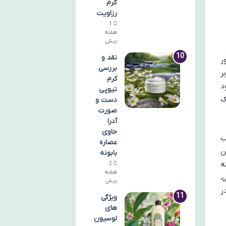
گرم
رزاویت
1
هفته
پیش
نقد و
ر
بررسی
ر
کرم
د
تیوپی
ک
دست و
صورت
آدرا
حاوی
ب
عصاره
ن
بابونه
ه
2
هفته
،
پیش
ر
ویژگی
های
لوسیون