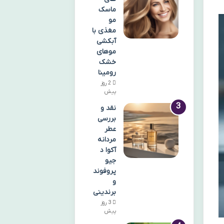
ماسک
مو
مغذی با
آبکشی
موهای
خشک
رومینا
2 روز
پیش
نقد و
بررسی
عطر
مردانه
آکوا د
جیو
پروفوند
و
برندینی
3 روز
پیش