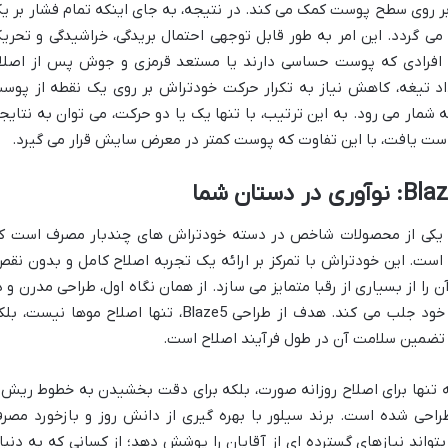
ر بر روی سطح پوست کمک می کند. در نتیجه، به جای اینکه تمام فشار بر ی
ی گردد. این امر به طور قابل توجهی احتمال بریدگی، خراشیدگی و تحری
فرادی که پوست حساسی دارند یا مستعد قرمزی و جوش پس از اصلا
اد تیغه، کاهش نیاز به تکرار حرکت خودتراش بر روی یک نقطه از پوس
مار می رود. به این ترتیب، با تنها یک یا دو حرکت، می توان به نتایج
ست یافت، با این تفاوت که پوست کمتر در معرض سایش قرار می گیرد.
ودتراش 5 لبه مردانه سیلور مدل Blaze5، یکی از محصولات شاخص در دسته خودتراش های چندبار مصرف است 
است. این خودتراش با تمرکز بر ارائه یک تجربه اصلاح کامل و بدون نقص
را از بسیاری از رقبا متمایز می سازد. از همان نگاه اول، طراحی مدرن و د
عین حال کاربردی این محصول، توجه را به خود جلب می کند. هدف از طراحی Blaze5، تنها اصلاح موها نیست،
 تضمین سلامت آن در طول فرآیند اصلاح است.
نه تنها برای اصلاح روزانه صورت، بلکه برای دقت بخشیدن به خطوط ریش 
احی شده است. برند سیلور با بهره گیری از دانش روز و بازخورد مصر
واند نیازهای گسترده ای از آقایان را پوشش دهد؛ از کسانی که به دنبا