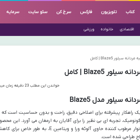
کتاب
تلویزیون
فارکس
سرخ کن
سئو سایت
سرمایه
اقتصادی
خانواده
ورزشی
خواندن این مطلب 23 دقیقه زمان میبرد
دتراش 5 لبه مردانه سیلور مدل Blaze5 یک راهکار پیشرفته برای اصلاحی دقیق، راحت و بدون حساسیت است که 
گونومیک، تجربه ای بی نظیر را برای آقایان به ارمغان می آورد. این محصو
با ترکیب تیغه های سرامیکی دو پوششه و نوار مرطوب کننده حاوی آلوئه ورا و ویتامین E، به طور خاص برا
اح طراحی شده است.