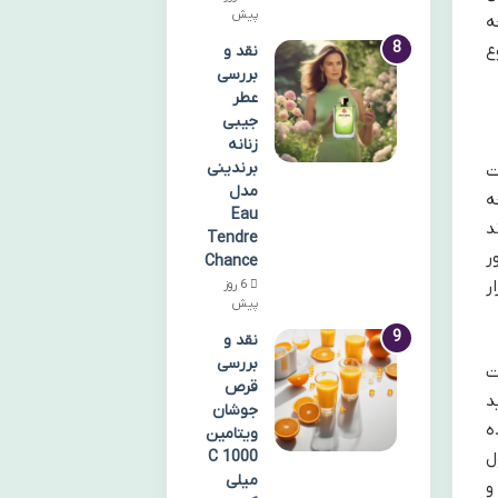
پیش
ه
ع
نقد و
بررسی
عطر
جیبی
زنانه
برندینی
لات
مدل
عه
Eau
د
Tendre
ر
Chance
ر
6 روز
پیش
نقد و
بررسی
ت
قرص
د
جوشان
ه
ویتامین
C 1000
ل
میلی
و