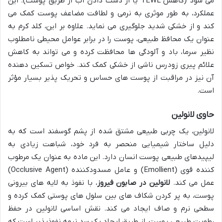
می شود (کاهش TEWL یا از دست دادن آب از طریق پوست). این
عملکرد، به طور موثری به نرمی و لطافت مضاعف پوست کمک می
کند و از خشکی شدید جلوگیری می نماید. علاوه بر این، کلد کرم به
عنوان یک محافظ طبیعی، پوست را در برابر عوامل محیطی نامطلوب
نظیر سرما، باد و آلودگی ها محافظت کرده و می تواند به کاهش
علائم پیری زودرس ناشی از خشکی کمک کند. خواص تسکین دهنده
آن نیز در مراقبت از پوست های حساس و تحریک پذیر بسیار مؤثر
است.
حاوی لانولین
لانولین، یک چربی طبیعی مشتق شده از پشم گوسفند است که به
دلیل ساختار شیمیایی منحصر به فرد خود، شباهت زیادی به
لیپیدهای طبیعی پوست انسان دارد. این ماده به عنوان یک مرطوب
کننده قوی (Emollient) و عامل مسدودکننده (Occlusive Agent)
عمل می کند.
لانولین در صابون فیروز
، با نفوذ به لایه های بیرونی
پوست، به پر کردن شکاف های بین سلول های پوستی کمک کرده و
سطحی نرم و صاف ایجاد می کند. نقش اساسی لانولین در حفظ
رطوبت طبیعی پوست، از طریق ایجاد یک سد نیمه نفوذپذیر است که