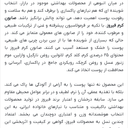
در میان انبوهی از محصولات بهداشتی موجود در بازار، انتخاب
شوینده ای که هم نیازهای پاکسازی را برطرف کند و هم به سلامت و
رطوبت پوست اهمیت دهد، می تواند چالش برانگیز باشد.
صابون
کرم فیروز
، با تکیه بر فرمولاسیون پیشرفته و غنی از ترکیبات طبیعی
و مرطوب کننده، خود را از صابون های معمولی متمایز می کند. در
حالی که بسیاری از شوینده ها با از بین بردن چربی های طبیعی،
پوست را خشک و مستعد آسیب می کنند، صابون کرم فیروز با
محتوای ۲۵ درصدی کرم، کلد کرم، لانولین، روغن نارگیل، وازلین، موم
زنبور عسل و روغن کرچک، رویکردی جامع در پاکسازی، آبرسانی و
محافظت از پوست اتخاذ می کند.
این محصول نه تنها پوست را به آرامی از آلودگی ها پاک می کند،
بلکه با تغذیه عمقی، آن را نرم، لطیف و در برابر عوامل محیطی مقاوم
می سازد. سابقه درخشان و اعتبار برند فیروز در تولید محصولات
بهداشتی باکیفیت و متناسب با نیازهای خانواده ایرانی، به این
انتخاب هوشمندانه وزن و اعتباری دوچندان می بخشد. اعتماد
چندین نسل به محصولات فیروز، گواهی بر کیفیت و اثربخشی این