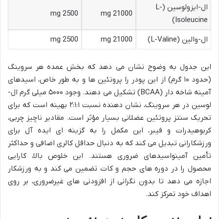
ال-ایزولوسین (L-
2500 mg
21000 mg
Isoleucine)
ال-والین (L-Valine)
21000 mg
2500 mg
این جدول به وضوح نشان می دهد که بخش عمده هر سروینگ
(حدود ۱۰ گرم) از این پودر را پروتئین ها و به طور خاص، اسیدهای
آمینه شاخه دار (BCAA) تشکیل می دهند. وجود ۵۰۰۰ میلی گرم ال-
لوسین در هر سروینگ، نشان دهنده نسبت ۲:۱:۱ بهینه است که برای
تحریک سنتز پروتئین عضلانی بسیار مؤثر است. مقادیر ناچیز چربی،
کربوهیدرات و فیبر، این مکمل را به گزینه ای ایده آل برای
ورزشکارانی تبدیل می کند که به دنبال حداقل کالری اضافی و حداکثر
تأمین آمینواسیدهای ضروری هستند. این خلوص بالا، کارایی
محصول را در دوره های حجم و کات تضمین می کند و به ورزشکار
اجازه می دهد تا بدون نگرانی از افزودنی های غیرضروری، بر روی
اهداف خود تمرکز کند.