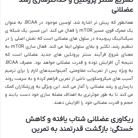
تسریع سنتز پروتئین و حداکثرسازی رشد
عضلانی
همانطور که پیش تر اشاره شد، لوسین موجود در BCAA، به عنوان
یک محرک قوی، مسیر mTOR را فعال می کند. این مسیر، یک شبکه ی
سیگنالینگ پیچیده در سلول های عضلانی است که نقش اصلی را در
تنظیم رشد، تکثیر و بقای سلولی ایفا می کند. فعال سازی mTOR به
معنای شروع فرآیند سنتز پروتئین های جدید عضلانی است که
نتیجه آن افزایش توده و قدرت عضلانی خواهد بود. مصرف BCAA،
به ویژه پس از تمرینات مقاومتی، آمینواسیدهای لازم را برای ترمیم
آسیب های میکروسکوپی ناشی از تمرین فراهم کرده و به سرعت روند
بازسازی و رشد عضلانی را آغاز می کند. این ویژگی به ورزشکاران کمک
می کند تا به طور موثرتری به اهداف عضله سازی خود دست یابند و
حجم و قدرت عضلانی خود را افزایش دهند.
ریکاوری عضلانی شتاب یافته و کاهش
خستگی: بازگشت قدرتمند به تمرین