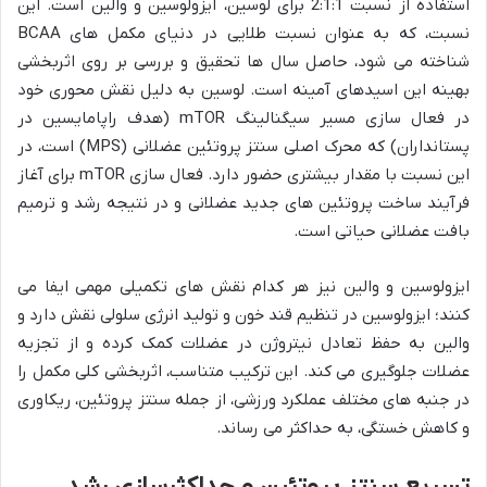
استفاده از نسبت 2:1:1 برای لوسین، ایزولوسین و والین است. این
نسبت، که به عنوان نسبت طلایی در دنیای مکمل های BCAA
شناخته می شود، حاصل سال ها تحقیق و بررسی بر روی اثربخشی
بهینه این اسیدهای آمینه است. لوسین به دلیل نقش محوری خود
در فعال سازی مسیر سیگنالینگ mTOR (هدف راپامایسین در
پستانداران) که محرک اصلی سنتز پروتئین عضلانی (MPS) است، در
این نسبت با مقدار بیشتری حضور دارد. فعال سازی mTOR برای آغاز
فرآیند ساخت پروتئین های جدید عضلانی و در نتیجه رشد و ترمیم
بافت عضلانی حیاتی است.
ایزولوسین و والین نیز هر کدام نقش های تکمیلی مهمی ایفا می
کنند؛ ایزولوسین در تنظیم قند خون و تولید انرژی سلولی نقش دارد و
والین به حفظ تعادل نیتروژن در عضلات کمک کرده و از تجزیه
عضلات جلوگیری می کند. این ترکیب متناسب، اثربخشی کلی مکمل را
در جنبه های مختلف عملکرد ورزشی، از جمله سنتز پروتئین، ریکاوری
و کاهش خستگی، به حداکثر می رساند.