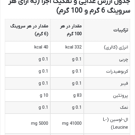
جدول ارزش غذایی و تفکیک اجزا (به ازای هر
سروینگ 6 گرم و 100 گرم)
مقدار در هر
مقدار در هر سروینگ
ترکیبات
100 گرم
(6 گرم)
انرژی (کالری)
332 kcal
40 kcal
چربی
0.1 g
0.1 g
کربوهیدرات
0.1 g
0.1 g
فیبر
0.1 g
0.1 g
پروتئین
83 g
10 g
نمک
0.1 g
0.1 g
ال-لوسین (L-
5000 mg
41000 mg
Leucine)