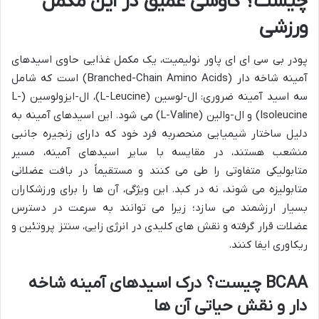
چیست؟ کاوشی عمیق در این مکمل
ورزشی
پودر بی سی ای ای پاور نولیمیت، یک مکمل غذایی حاوی اسیدهای
آمینه شاخه دار (Branched-Chain Amino Acids) است که شامل
سه اسید آمینه ضروری: ال-لوسین (L-Leucine)، ال-ایزولوسین (L-
Isoleucine) و ال-والین (L-Valine) می شود. این اسیدهای آمینه به
دلیل ساختار شیمیایی منحصربه فرد خود که دارای زنجیره جانبی
منشعب هستند، در مقایسه با سایر اسیدهای آمینه، مسیر
متابولیکی متفاوتی را طی می کنند و مستقیماً در بافت عضلانی
متابولیزه می شوند، نه در کبد. این ویژگی، آن ها را برای ورزشکاران
بسیار ارزشمند می سازد؛ زیرا می توانند به سرعت در دسترس
عضلات قرار گرفته و نقش های کلیدی در انرژی زایی، سنتز پروتئین و
ریکاوری ایفا کنند.
BCAA چیست؟ درک اسیدهای آمینه شاخه
دار و نقش حیاتی آن ها