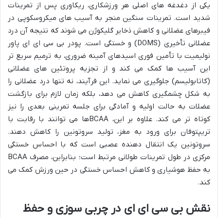
یکی از دغدغه های اصلی هر ورزشکاری، ریکاوری پس از تمرینات
شدید است. تمرینات سنگین منجر به آسیب های میکروسکوپی در
فیبرهای عضلانی و کاهش ذخایر گلیکوژن می شوند که نتیجه آن درد
عضلانی تأخیری (DOMS) و خستگی است. پودر بی سی ای ای پاور
نولیمیت با تأمین فوری اسیدهای آمینه ضروری، به ترمیم سریع تر
این آسیب ها کمک می کند و از تجزیه پروتئین های عضلانی
(کاتابولیسم) جلوگیری می نماید. این فرآیند، نه تنها درد عضلانی را
به شکل چشمگیری کاهش می دهد، بلکه زمان لازم برای بازگشت
عضلات به حالت اولیه و آمادگی برای جلسه تمرینی بعدی را نیز
کوتاه تر می کند. علاوه بر این، BCAAها می توانند با رقابت با
تریپتوفان برای ورود به مغز، تولید سروتونین را کاهش دهند.
سروتونین یک انتقال دهنده عصبی است که با احساس خستگی
مرکزی در طول تمرینات طولانی مرتبط است؛ بنابراین، مصرف BCAA
به حفظ هوشیاری و کاهش احساس خستگی در حین ورزش کمک می
کند.
نقش بی سی ای ای در چربی سوزی و حفظ