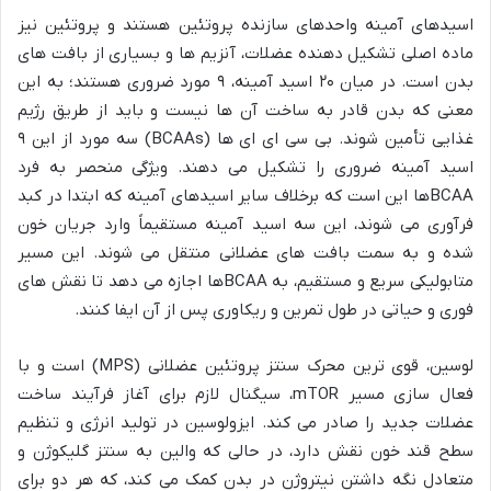
اسیدهای آمینه واحدهای سازنده پروتئین هستند و پروتئین نیز
ماده اصلی تشکیل دهنده عضلات، آنزیم ها و بسیاری از بافت های
بدن است. در میان ۲۰ اسید آمینه، ۹ مورد ضروری هستند؛ به این
معنی که بدن قادر به ساخت آن ها نیست و باید از طریق رژیم
غذایی تأمین شوند. بی سی ای ای ها (BCAAs) سه مورد از این ۹
اسید آمینه ضروری را تشکیل می دهند. ویژگی منحصر به فرد
BCAAها این است که برخلاف سایر اسیدهای آمینه که ابتدا در کبد
فرآوری می شوند، این سه اسید آمینه مستقیماً وارد جریان خون
شده و به سمت بافت های عضلانی منتقل می شوند. این مسیر
متابولیکی سریع و مستقیم، به BCAAها اجازه می دهد تا نقش های
فوری و حیاتی در طول تمرین و ریکاوری پس از آن ایفا کنند.
لوسین، قوی ترین محرک سنتز پروتئین عضلانی (MPS) است و با
فعال سازی مسیر mTOR، سیگنال لازم برای آغاز فرآیند ساخت
عضلات جدید را صادر می کند. ایزولوسین در تولید انرژی و تنظیم
سطح قند خون نقش دارد، در حالی که والین به سنتز گلیکوژن و
متعادل نگه داشتن نیتروژن در بدن کمک می کند، که هر دو برای