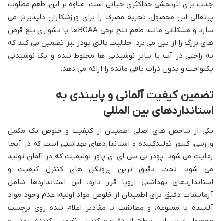
جذب برای اثربخشی حداکثری حیاتی است. علاوه بر این، طعم مطلوب
پرتقالی این محصول، تجربه مصرف را برای ورزشکاران دلپذیرتر می
سازد و مشکلاتی مانند طعم تلخ برخی BCAAها یا دشواری بلع قرص
های بزرگ را از بین می برد. حلالیت بالای پودر نیز تضمین می کند که
به راحتی در آب یا سایر نوشیدنی ها مخلوط شده و یک نوشیدنی
یکنواخت و بدون ذرات باقی مانده را ارائه می دهد.
تضمین کیفیت آلمانی و پایبندی به
استانداردهای بین المللی
یکی از شاخص های اصلی اطمینان از کیفیت و خلوص یک مکمل
ورزشی، کشور تولیدکننده و استانداردهای بهداشتی است که در آنجا
رعایت می شود. پودر بی سی ای ای پاور نولیمیت که در آلمان تولید
می شود، تحت دقیق ترین پروتکل های کنترل کیفیت و
استانداردهای بهداشتی اروپا قرار دارد. این استانداردها شامل
آزمایشات دقیق برای اطمینان از خلوص مواد اولیه، عدم وجود مواد
آلاینده یا ممنوعه، و مطابقت با مقادیر اعلام شده روی برچسب
محصول است. این سطح از دقت و کنترل، تضمین کننده ایمنی و