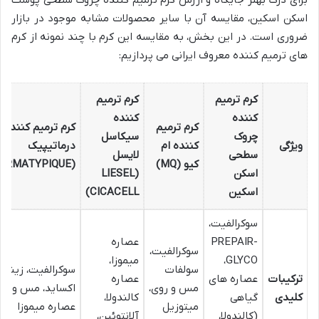
برای درک بهتر جایگاه و ارزش کرم ترمیم کننده چروک سطحی پوست
اسکن اسکین، مقایسه آن با سایر محصولات مشابه موجود در بازار
ضروری است. در این بخش، به مقایسه این کرم با چند نمونه از کرم
های ترمیم کننده معروف ایرانی می پردازیم:
کرم ترمیم
کرم ترمیم
کننده
کننده
کرم ترمیم
کرم ترمیم کننده
چروک
سیکاسل
ویژگی
کننده ام
درماتیپیک
سطحی
لایسل
کیو (MQ)
(DERMATYPIQUE)
اسکن
(LIESEL
اسکین
CICACELL)
سوکرالفیت،
PREPAIR-
عصاره
سوکرالفیت،
GLYCO،
میموزا،
سولفات
سوکرالفیت، زینک
ترکیبات
عصاره های
عصاره
مس و روی،
اکساید، مس و روی
کلیدی
گیاهی
کالندولا،
میتوزیل
عصاره میموزا
(کالندولا،
آلانتوئین،