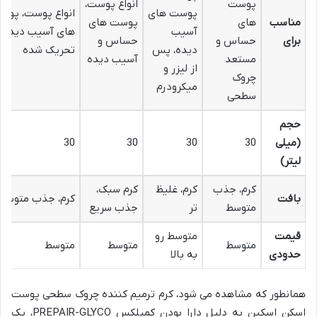
پوست
انواع پوست،
پوست های
انواع پوست، پوس
مناسب
های
پوست های
آسیب
های آسیب دیده و
برای
حساس و
حساس و
دیده، پس
تحریک شده
مستعد
آسیب دیده
از لیزر و
چروک
میکرودرم
سطحی
حجم
(میلی
30
30
30
30
لیتر)
کرم، جذب
کرم، غلیظ
کرم سبک،
بافت
کرم، جذب متوسط
متوسط
تر
جذب سریع
قیمت
متوسط رو
متوسط
متوسط
متوسط
حدودی
به بالا
همانطور که مشاهده می شود، کرم ترمیم کننده چروک سطحی پوست
اسکن اسکین به دلیل دارا بودن کمپلکس PREPAIR-GLYCO، یک