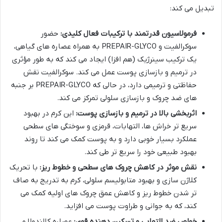
تبدیل می کند:
فرمولاسیون قدرتمند با ترکیبات فعال کلیدی:
حضور
سوکرالفیت و PREPAIR-GLYCO به همراه عصاره های گیاهی،
یک ترکیب سینرژیک (هم افزا) ایجاد می کند که به طور مؤثری
در ترمیم و بازسازی پوست عمل می کند. سوکرالفیت نقش
حفاظتی و ترمیمی دارد، در حالی که PREPAIR-GLYCO بر جنبه
های ضد چروک و بازسازی سلولی تمرکز می کند.
اثربخشی بالا در ترمیم و بازسازی پوست:
این کرم در بهبود
سریع تر خراش ها، التهابات، قرمزی و سوختگی های سطحی
عملکرد بسیار خوبی دارد و به پوست کمک می کند تا روند
بهبود طبیعی خود را سریع تر طی کند.
نقش موثر در کاهش چروک های سطحی و خطوط ریز:
با تحریک
کلاژن سازی و بهبود متابولیسم سلولی، کرم به تدریج به صاف
تر شدن خطوط ریز و کاهش عمق چروک های اولیه کمک می
کند، که به جوانی و طراوت پوست می افزاید.
خواص ضد التهابی و تسکین دهنده قوی:
عصاره کالندولا و