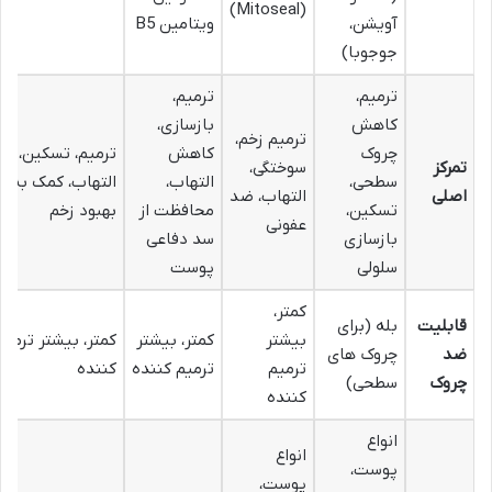
(Mitoseal)
آویشن،
ویتامین B5
جوجوبا)
ترمیم،
ترمیم،
کاهش
بازسازی،
ترمیم زخم،
چروک
کاهش
ترمیم، تسکین، ض
تمرکز
سوختگی،
سطحی،
التهاب،
التهاب، کمک به
اصلی
التهاب، ضد
تسکین،
محافظت از
بهبود زخم
عفونی
بازسازی
سد دفاعی
سلولی
پوست
کمتر،
قابلیت
بله (برای
بیشتر
کمتر، بیشتر
کمتر، بیشتر ترمیم
ضد
چروک های
ترمیم
ترمیم کننده
کننده
چروک
سطحی)
کننده
انواع
انواع
پوست،
پوست،