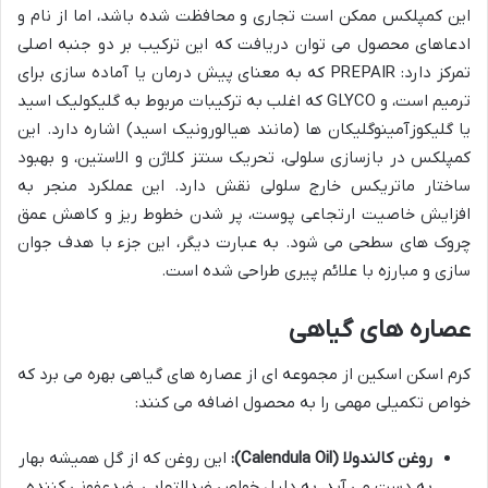
این کمپلکس ممکن است تجاری و محافظت شده باشد، اما از نام و
ادعاهای محصول می توان دریافت که این ترکیب بر دو جنبه اصلی
تمرکز دارد: PREPAIR که به معنای پیش درمان یا آماده سازی برای
ترمیم است، و GLYCO که اغلب به ترکیبات مربوط به گلیکولیک اسید
یا گلیکوزآمینوگلیکان ها (مانند هیالورونیک اسید) اشاره دارد. این
کمپلکس در بازسازی سلولی، تحریک سنتز کلاژن و الاستین، و بهبود
ساختار ماتریکس خارج سلولی نقش دارد. این عملکرد منجر به
افزایش خاصیت ارتجاعی پوست، پر شدن خطوط ریز و کاهش عمق
چروک های سطحی می شود. به عبارت دیگر، این جزء با هدف جوان
سازی و مبارزه با علائم پیری طراحی شده است.
عصاره های گیاهی
کرم اسکن اسکین از مجموعه ای از عصاره های گیاهی بهره می برد که
خواص تکمیلی مهمی را به محصول اضافه می کنند:
روغن کالندولا (Calendula Oil):
این روغن که از گل همیشه بهار
به دست می آید، به دلیل خواص ضدالتهابی، ضدعفونی کننده