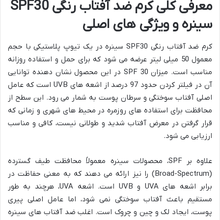
معرفی کلی کرم ضد آفتاب رنگی SPF30
سینره و ویژگی های اصلی
کرم ضد آفتاب رنگی SPF30 سینره در یک تیوپ پلاستیکی با حجم
معمول 50 میلی لیتر عرضه می شود که برای حمل و استفاده روزانه
مناسب است. میزان SPF 30 در این محصول نشان دهنده توانایی
آن در فیلتر کردن حدود 97 درصد از اشعه های UVB است که عامل
اصلی آفتاب سوختگی و سرطان پوست به شمار می رود. این سطح از
محافظت برای استفاده های روزمره در محیط های شهری و زمانی که
قرار گرفتن در معرض آفتاب شدید و طولانی نیست، کافی و مناسب
ارزیابی می شود.
علاوه بر SPF، محصولات سینره معمولاً محافظت طیف گسترده
(Broad-Spectrum) را نیز ارائه می دهند که به معنی حفاظت در
برابر اشعه های UVA و UVB است. اشعه UVA، هرچند به طور
مستقیم باعث آفتاب سوختگی نمی شود، اما عامل اصلی پیری
پوست، ایجاد لک و چین و چروک است. اغلب ضد آفتاب های سینره