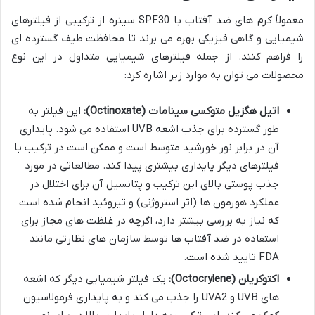
معمولاً کرم های ضد آفتاب با SPF30 سینره از ترکیبی از فیلترهای
شیمیایی و گاهی فیزیکی بهره می برند تا محافظت طیف گسترده ای
را فراهم کنند. از جمله فیلترهای شیمیایی متداول در این نوع
محصولات می توان به موارد زیر اشاره کرد:
اتیل هگزیل متوکسی سینامات (Octinoxate):
این فیلتر به
طور گسترده برای جذب اشعه UVB استفاده می شود. پایداری
آن در برابر نور خورشید متوسط است و ممکن است در ترکیب با
فیلترهای دیگر پایداری بیشتری پیدا کند. مطالعاتی در مورد
جذب پوستی بالای این ترکیب و پتانسیل آن برای اختلال در
عملکرد هورمون ها (اثر استروژنی) و تیروئید انجام شده است
که نیاز به بررسی بیشتر دارد، اگرچه در غلظت های مجاز برای
استفاده در ضد آفتاب ها توسط سازمان های نظارتی مانند
FDA تایید شده است.
اکتوکریلن (Octocrylene):
یک فیلتر شیمیایی دیگر که اشعه
های UVB و UVA2 را جذب می کند و به پایداری فرمولاسیون