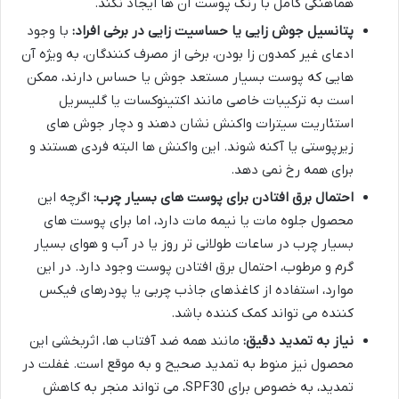
هماهنگی کامل با رنگ پوست آن ها ایجاد نکند.
پتانسیل جوش زایی یا حساسیت زایی در برخی افراد:
با وجود
ادعای غیر کمدون زا بودن، برخی از مصرف کنندگان، به ویژه آن
هایی که پوست بسیار مستعد جوش یا حساس دارند، ممکن
است به ترکیبات خاصی مانند اکتینوکسات یا گلیسریل
استئاریت سیترات واکنش نشان دهند و دچار جوش های
زیرپوستی یا آکنه شوند. این واکنش ها البته فردی هستند و
برای همه رخ نمی دهد.
احتمال برق افتادن برای پوست های بسیار چرب:
اگرچه این
محصول جلوه مات یا نیمه مات دارد، اما برای پوست های
بسیار چرب در ساعات طولانی تر روز یا در آب و هوای بسیار
گرم و مرطوب، احتمال برق افتادن پوست وجود دارد. در این
موارد، استفاده از کاغذهای جاذب چربی یا پودرهای فیکس
کننده می تواند کمک کننده باشد.
نیاز به تمدید دقیق:
مانند همه ضد آفتاب ها، اثربخشی این
محصول نیز منوط به تمدید صحیح و به موقع است. غفلت در
تمدید، به خصوص برای SPF30، می تواند منجر به کاهش