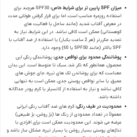
میزان SPF پایین تر برای شرایط خاص:
SPF30 هرچند برای
استفاده روزمره مناسب است، اما برای قرار گرفتن طولانی مدت
در معرض آفتاب شدید (مانند ساحل یا فعالیت های
کوهستانی) ممکن است کافی نباشد. در این شرایط، نیاز به
تمدید مکررتر (هر 2 ساعت یکبار) یا استفاده از ضد آفتاب با
SPF بالاتر (مانند SPF50 یا 60) وجود دارد.
پوشانندگی محدود برای نواقص جدی:
پوشانندگی رنگی این
محصول، همانطور که ذکر شد، سبک تا متوسط است. این بدان
معناست که برای پوشاندن لک های تیره، جای جوش های
عمیق، یا سایر نواقص پوستی جدی، ممکن است به تنهایی
کافی نباشد و نیاز به استفاده از کانسیلر یا کرم پودر جداگانه
داشته باشد.
محدودیت در طیف رنگی:
کرم های ضد آفتاب رنگی ایرانی
معمولاً در تعداد محدودی از رنگ ها (بژ روشن، بژ طبیعی)
عرضه می شوند. این محدودیت ممکن است برای افرادی با
تناژهای پوستی بسیار روشن یا بسیار تیره، مشکل ساز باشد و