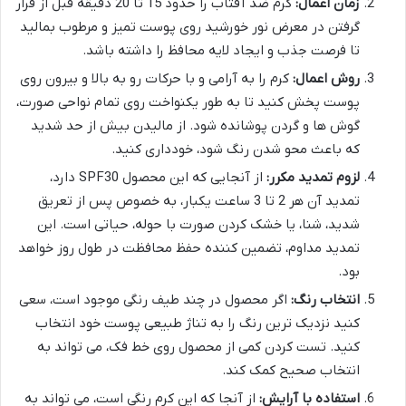
زمان اعمال:
کرم ضد آفتاب را حدود 15 تا 20 دقیقه قبل از قرار
گرفتن در معرض نور خورشید روی پوست تمیز و مرطوب بمالید
تا فرصت جذب و ایجاد لایه محافظ را داشته باشد.
روش اعمال:
کرم را به آرامی و با حرکات رو به بالا و بیرون روی
پوست پخش کنید تا به طور یکنواخت روی تمام نواحی صورت،
گوش ها و گردن پوشانده شود. از مالیدن بیش از حد شدید
که باعث محو شدن رنگ شود، خودداری کنید.
لزوم تمدید مکرر:
از آنجایی که این محصول SPF30 دارد،
تمدید آن هر 2 تا 3 ساعت یکبار، به خصوص پس از تعریق
شدید، شنا، یا خشک کردن صورت با حوله، حیاتی است. این
تمدید مداوم، تضمین کننده حفظ محافظت در طول روز خواهد
بود.
انتخاب رنگ:
اگر محصول در چند طیف رنگی موجود است، سعی
کنید نزدیک ترین رنگ را به تناژ طبیعی پوست خود انتخاب
کنید. تست کردن کمی از محصول روی خط فک، می تواند به
انتخاب صحیح کمک کند.
استفاده با آرایش:
از آنجا که این کرم رنگی است، می تواند به