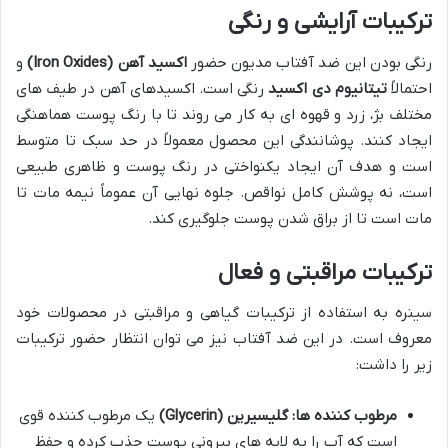
ترکیبات آرایشی و رنگی
رنگی بودن این ضد آفتاب مدیون حضور
اکسید آهن (Iron Oxides)
و
احتمالاً
تیتانیوم دی اکسید
رنگی است. اکسیدهای آهن در طیف های
مختلف بژ، زرد و قهوه ای به کار می روند تا با رنگ پوست هماهنگی
ایجاد کنند. پوشانندگی این محصول معمولاً در حد سبک تا متوسط
است و هدف آن ایجاد یکنواختی در رنگ پوست و ظاهری طبیعی
است، نه پوشش کامل نواقص. جلوه نهایی آن عموماً نیمه مات تا
مات است تا از براق شدن پوست جلوگیری کند.
ترکیبات مراقبتی و فعال
سینره به استفاده از ترکیبات گیاهی و مراقبتی در محصولات خود
معروف است. در این ضد آفتاب نیز می توان انتظار حضور ترکیبات
زیر را داشت:
مرطوب کننده ها:
گلیسیرین (Glycerin)
یک مرطوب کننده قوی
است که آب را به لایه های بیرونی پوست جذب کرده و حفظ