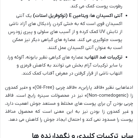
رطوبت پوست کمک می کند.
آنتی اکسیدان ها:
ویتامین E (توکوفریل استات)
یک آنتی
اکسیدان قوی است که به خنثی کردن رادیکال های آزاد ناشی
از تابش UV کمک کرده و از آسیب های سلولی و پیری زودرس
پوست جلوگیری می کند. عصاره های گیاهی دیگر نیز ممکن
است به عنوان آنتی اکسیدان عمل کنند.
ترکیبات ضد التهاب:
عصاره های گیاهی نظیر بابونه، آلوئه ورا،
یا سایر ترکیبات آرام بخش می توانند به کاهش قرمزی و
التهاب ناشی از قرار گرفتن در معرض آفتاب کمک کنند.
ادعاهایی نظیر «فاقد پارابن»، «فاقد چربی (Oil-Free)» و «غیر کمدون
زا (Non-comedogenic)» نیز در محصولات سینره رایج است. فاقد
چربی بودن آن برای پوست های مختلط و مستعد جوش اهمیت دارد،
و غیر کمدون زا بودن نیز به این معنی است که محصول منافذ
پوست را مسدود نمی کند و احتمال ایجاد جوش را کاهش می دهد.
سایر ترکیبات کلیدی و نگهدارنده ها