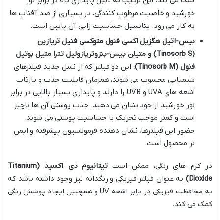
کمک می کند. این ترکیب به دلیل پایداری بالا در برابر نور
خورشید و خاصیت مرطوب کنندگی، در بسیاری از ضد آفتاب ها
به کار می رود. پتانسیل حساسیت زایی آن پایین است.
بیس-اتیل هگزیل اکسی فنول متوکسی فنیل تریازین
(Tinosorb S) و متیلن بیس-بنزوتریازولیل تترا متیل بوتیل
فنول (Tinosorb M):
این دو فیلتر که از نسل جدید فیلترهای
شیمیایی محسوب می شوند، همزمان قابلیت جذب و بازتاب
اشعه های UVA و UVB را دارند و پایداری بسیار بالایی در برابر
نور خورشید از خود نشان می دهند. جذب پوستی آن ها ناچیز
است و کمتر موجب تحریک یا حساسیت پوستی می شوند.
حضور این فیلترها، نشان دهنده فرمولاسیون پیشرفته و ایمن
تر محصول است.
در کرم های رنگی، ممکن است
تیتانیوم دی اکسید (Titanium
Dioxide)
به عنوان فیلتر فیزیکی و رنگدانه نیز وجود داشته باشد که
به محافظت فیزیکی در برابر اشعه UV و همچنین ایجاد پوشش رنگی
کمک می کند.