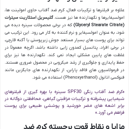
علاوه بر فیلترها و ترکیبات فعال، کرم ضد آفتاب حاوی امولینت ها،
امولسیفایرها و نگهدارنده ها نیز هست.
گلیسریل استئاریت سیترات
(Glyceryl Stearate Citrate)
که در برخی محصولات سینره دیده می
شود، به عنوان امولسیفایر و نرم کننده به کار می رود. این ترکیب می
تواند برای پوست های بسیار مستعد جوش زیرپوستی یا آکنه قارچی،
در برخی افراد، پتانسیل کمدون زایی داشته باشد، اگرچه معمولاً در
غلظت های پایین مشکلی ایجاد نمی کند. نگهدارنده ها نیز برای
حفظ پایداری و جلوگیری از رشد میکروبی در محصول ضروری هستند.
در فرمولاسیون های فاقد پارابن، از نگهدارنده های جایگزین مانند
فنوکسی اتانول (Phenoxyethanol) استفاده می شود.
«کرم ضد آفتاب رنگی SPF30 سینره با بهره گیری از فیلترهای
شیمیایی پیشرفته و ترکیبات مراقبتی گیاهی، محافظتی دوگانه در
برابر اشعه های مضر خورشید و پوششی طبیعی برای پوست
فراهم می آورد.»
مزایا و نقاط قوت برجسته کرم ضد